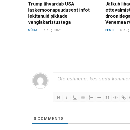
Trump ähvardab USA
Jätkub liba
laskemoonapuudusest infot
ettevalmis
lekitanuid pikkade
droonidega
vanglakaristustega
Venemaa r
SÕDA
7. aug. 2026
EESTI
6. aug
0
COMMENTS