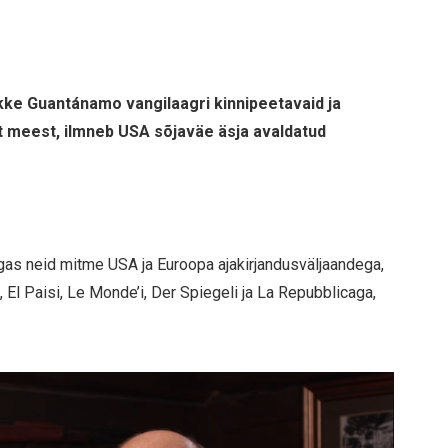
kke Guantánamo vangilaagri kinnipeetavaid ja
ut meest, ilmneb USA sõjaväe äsja avaldatud
agas neid mitme USA ja Euroopa ajakirjandusväljaandega,
 El Paisi, Le Monde’i, Der Spiegeli ja La Repubblicaga,