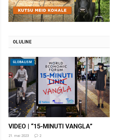
OLULINE
GLOBALISM
VIDEO | “15-MINUTI VANGLA”
21. mai 2023
2