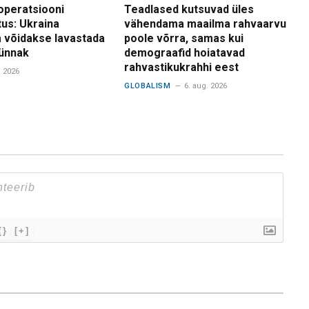
operatsiooni
Teadlased kutsuvad üles
tus: Ukraina
vähendama maailma rahvaarvu
 võidakse lavastada
poole võrra, samas kui
ünnak
demograafid hoiatavad
rahvastikukrahhi eest
. 2026
GLOBALISM
6. aug. 2026
{}
[+]