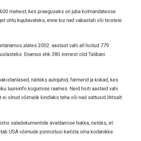
k 600 mehest, kes praeguseks on juba kolmandatesse
et ohtu kujutavateks, enne kui nad vabastati või teistele
ntánamos alates 2002. aastast vahi all hoitud 779
uslasteks. Enamus ehk 380 inimest olid Talibani
akistanlased, näiteks autojuhid, farmerid ja kokad, kes
iku luureinfo kogumise raames. Neid hoiti aastaid vahi
t ei olnud võimalik kindlaks teha või nad sattusid lihtsalt
stis saladokumentide avaldamise hukka, öeldes, et
justab USA võimude ponnistusi kaitsta oma kodanikke.