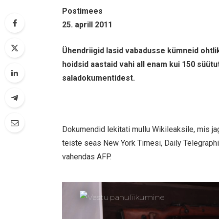
Postimees
25. aprill 2011
Ühendriigid lasid vabadusse kümneid ohtli
hoidsid aastaid vahi all enam kui 150 süüt
saladokumentidest.
Dokumendid lekitati mullu Wikileaksile, mis j
teiste seas New York Timesi, Daily Telegraphi,
vahendas AFP.