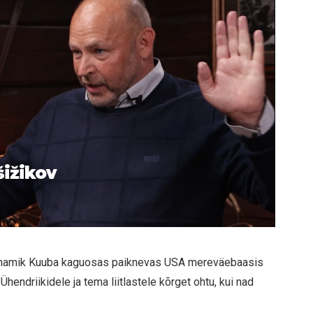
šižikov
 enamik Kuuba kaguosas paiknevas USA mereväebaasis
Ühendriikidele ja tema liitlastele kõrget ohtu, kui nad