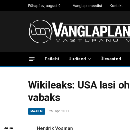
Pühapäev, august 9
Vanglaplaneedist
Kontakt
Esileht
Uudised
Ülevaated
Wikileaks: USA lasi o
vabaks
25. apr. 2011
MAAILM
Hendrik Vosman
JAGA