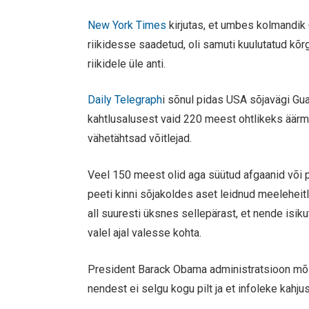
New York Times
kirjutas, et umbes kolmandi
riikidesse saadetud, oli samuti kuulutatud kõrg
riikidele üle anti.
Daily Telegraph
i sõnul pidas USA sõjavägi Gua
kahtlusalusest vaid 220 meest ohtlikeks äärm
vähetähtsad võitlejad.
Veel 150 meest olid aga süütud afgaanid või p
peeti kinni sõjakoldes aset leidnud meeleheitl
all suuresti üksnes sellepärast, et nende isiku
valel ajal valesse kohta.
President Barack Obama administratsioon mõi
nendest ei selgu kogu pilt ja et infoleke kah