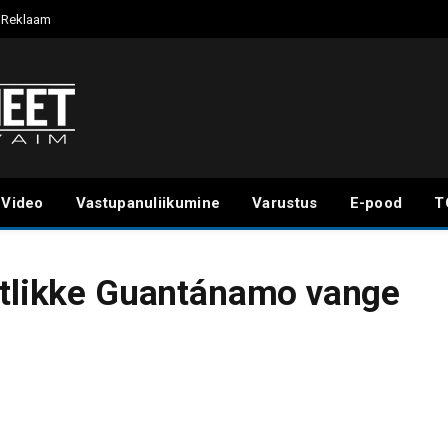
Reklaam
Video
Vastupanuliikumine
Varustus
E-pood
T
htlikke Guantánamo vange