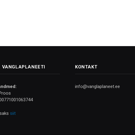
 VANGLAPLANEETI
KONTAKT
andmed:
info@vanglaplaneet.ee
Proos
00771001063744
isaks
siit