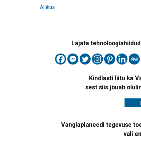
Allikas
Lajata tehnoloogiahiidude
Kindlasti liitu ka 
sest siis jõuab oluli
Vanglaplaneedi tegevuse toe
vali e