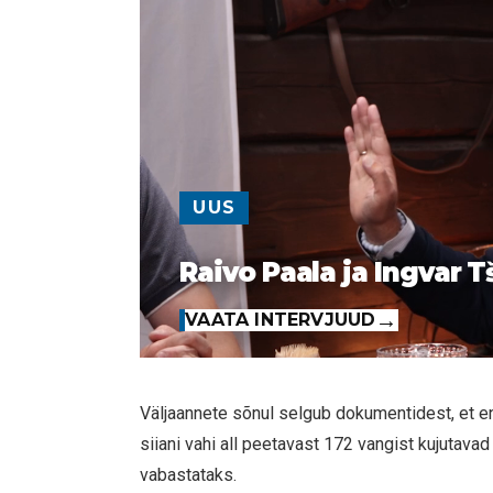
UUS
Raivo Paala ja Ingvar T
VAATA INTERVJUUD
Väljaannete sõnul selgub dokumentidest, et
siiani vahi all peetavast 172 vangist kujutavad 
vabastataks.