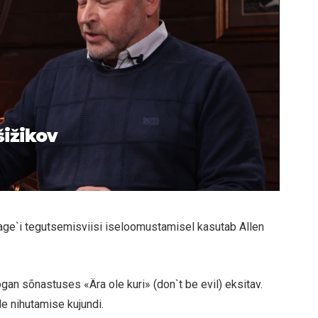
šižikov
Page`i tegutsemisviisi iseloomustamisel kasutab Allen
ogan sõnastuses «Ära ole kuri» (don`t be evil) eksitav.
ide nihutamise kujundi.