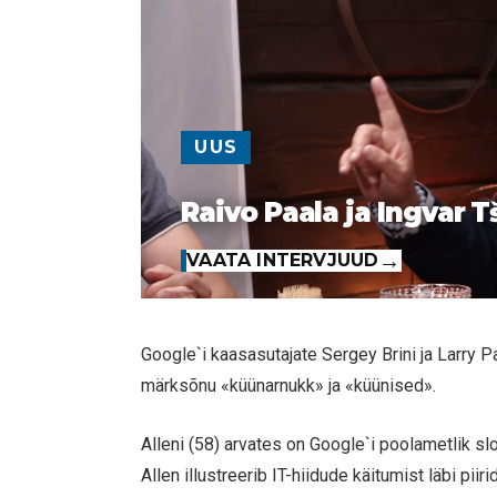
UUS
Raivo Paala ja Ingvar T
VAATA INTERVJUUD
Google`i kaasasutajate Sergey Brini ja Larry 
märksõnu «küünarnukk» ja «küünised».
Alleni (58) arvates on Google`i poolametlik sl
Allen illustreerib IT-hiidude käitumist läbi piir