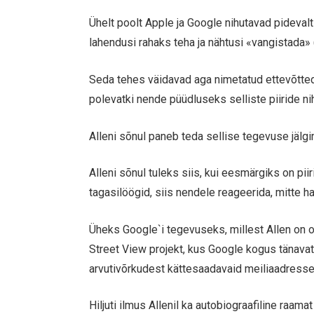
Ühelt poolt Apple ja Google nihutavad pideval
lahendusi rahaks teha ja nähtusi «vangistada» (
Seda tehes väidavad aga nimetatud ettevõtted,
polevatki nende püüdluseks selliste piiride ni
Alleni sõnul paneb teda sellise tegevuse jälg
Alleni sõnul tuleks siis, kui eesmärgiks on pii
tagasilöögid, siis nendele reageerida, mitte ha
Üheks Google`i tegevuseks, millest Allen on
Street View projekt, kus Google kogus tänavate
arvutivõrkudest kättesaadavaid meiliaadresse
Hiljuti ilmus Allenil ka autobiograafiline raa