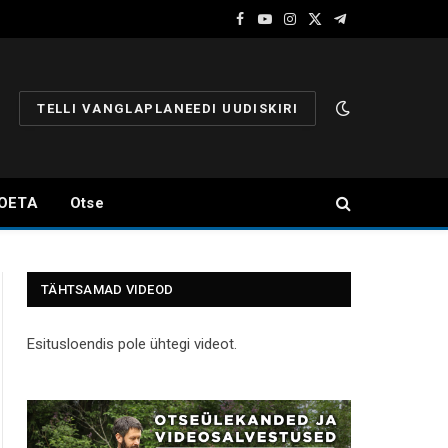
Facebook
YouTube
Instagram
X
Telegram
(Twitter)
TELLI VANGLAPLANEEDI UUDISKIRI
OETA
Otse
TÄHTSAMAD VIDEOD
Esitusloendis pole ühtegi videot.