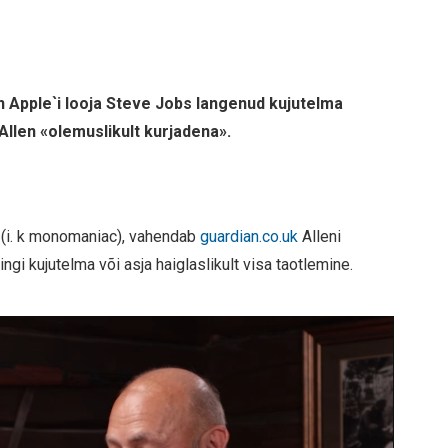
on Apple`i looja Steve Jobs langenud kujutelma
Allen «olemuslikult kurjadena».
(i. k monomaniac), vahendab
guardian.co.uk
Alleni
i kujutelma või asja haiglaslikult visa taotlemine.