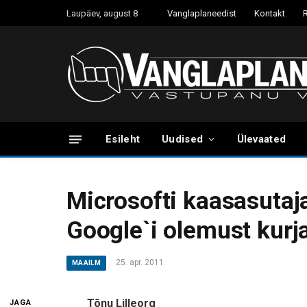
Laupäev, august 8
Vanglaplaneedist
Kontakt
Esileht
Uudised
Ülevaated
Microsofti kaasasutaj
Google`i olemust kurj
25. apr. 2011
MAAILM
Tõnu Lilleorg
JAGA