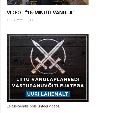
VIDEO | “15-MINUTI VANGLA”
21. mai 2023
2
Esitusloendis pole ühtegi videot.