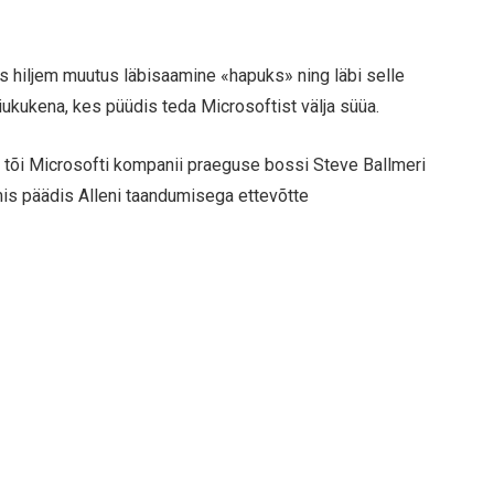
s hiljem muutus läbisaamine «hapuks» ning läbi selle
riiukukena, kes püüdis teda Microsoftist välja süüa.
es tõi Microsofti kompanii praeguse bossi Steve Ballmeri
 mis päädis Alleni taandumisega ettevõtte