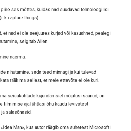
t piire ses mõttes, kuidas nad suudavad tehnoloogilisi
i. k capture things).
 et nad ei ole seejuures kurjad või kasuahned, pealegi
hutamine, selgitab Allen.
imine naerma.
ride nihutamine, seda teed minnagi ja kui tulevad
kata rääkima sellest, et meie ettevõte ei ole kuri.
 oma seisukohtade kujundamsiel mõjutusi saanud, on
 filmimise ajal ühtlasi õhu kaudu levivatest
 ja salasõnasid.
mat «Idea Man», kus autor räägib oma suhetest Microsofti