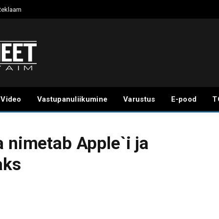
Reklaam
Video
Vastupanuliikumine
Varustus
E-pood
T
a nimetab Apple`i ja
aks