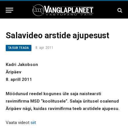
Salavideo arstide ajupesust
8. apr. 2011
TASUB TEADA
Kadri Jakobson
Äripäev
8. aprill 2011
Möödunud reedel kogunes üle saja naistearsti
ravimifirma MSD “koolitusele”. Salaja üritusel osalenud
Äripäev nägi, kuidas ravimifirma teeb arstidele ajupesu.
Vaata videot
siit