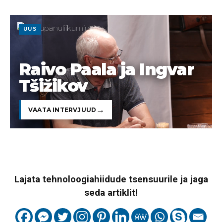
UUS
Raivo Paala ja Ingvar
Tšižikov
VAATA INTERVJUUD
Lajata tehnoloogiahiidude tsensuurile ja jaga
seda artiklit!