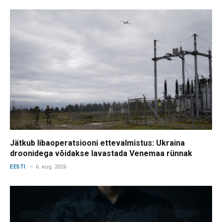
Jätkub libaoperatsiooni ettevalmistus: Ukraina
droonidega võidakse lavastada Venemaa rünnak
EESTI
6. aug. 2026