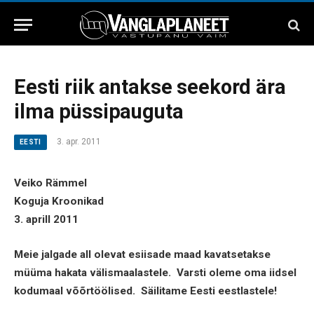
Eesti riik antakse seekord ära
ilma püssipauguta
3. apr. 2011
EESTI
Veiko Rämmel
Koguja Kroonikad
3. aprill 2011
Meie jalgade all olevat esiisade maad kavatsetakse
müüma hakata välismaalastele. Varsti oleme oma iidsel
kodumaal võõrtöölised. Säilitame Eesti eestlastele!