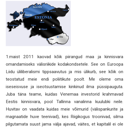
1.maist 2011 kaovad kõik piirangud maa ja kinnisvara
omandamiseks välisriikide kodakondsetele. See on Euroopa
Liidu üliliberalismi tippsaavutus ja mis ülikurb, see kõik on
teostatud meie endi poliitikute poolt. Me oleme oma
iseseisvuse ja iseotsustamise kinkinud ilma püssipauguta.
Juba täna teame, kuidas Venemaa investorid krahmavad
Eestis kinnisvara, pool Tallinna vanalinna kuulubki neile.
Huvitav on vaadata kuidas meie võimurid (välispankurite ja
magnaatide huve teenivad), kes Riigikogus troonivad, silma
pilgutamata suust jama välja ajavad, väites, et kapitalil ei ole