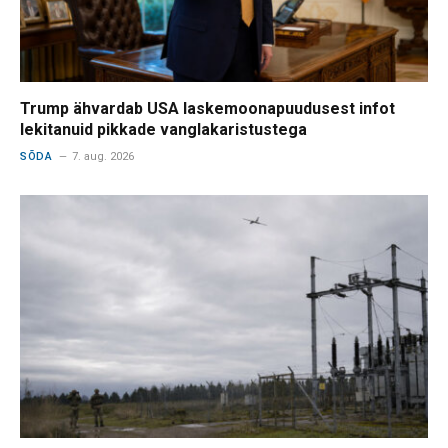
Trump ähvardab USA laskemoonapuudusest infot
lekitanuid pikkade vanglakaristustega
SÕDA
7. aug. 2026