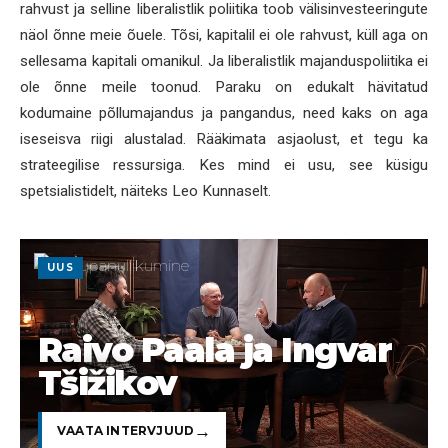
rahvust ja selline liberalistlik poliitika toob välisinvesteeringute
näol õnne meie õuele. Tõsi, kapitalil ei ole rahvust, küll aga on
sellesama kapitali omanikul. Ja liberalistlik majanduspoliitika ei
ole õnne meile toonud. Paraku on edukalt hävitatud
kodumaine põllumajandus ja pangandus, need kaks on aga
iseseisva riigi alustalad. Rääkimata asjaolust, et tegu ka
strateegilise ressursiga. Kes mind ei usu, see küsigu
spetsialistidelt, näiteks Leo Kunnaselt.
UUS
Raivo Paala ja Ingvar
Tšižikov
VAATA INTERVJUUD