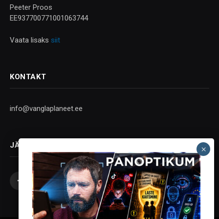
Peeter Proos
EE937700771001063744
Vaata lisaks
siit
KONTAKT
info@vanglaplaneet.ee
JÄLGI SOTSIAALMEEDIAS
Facebook
X
Instagram
YouTube
Telegram
(Twitter)