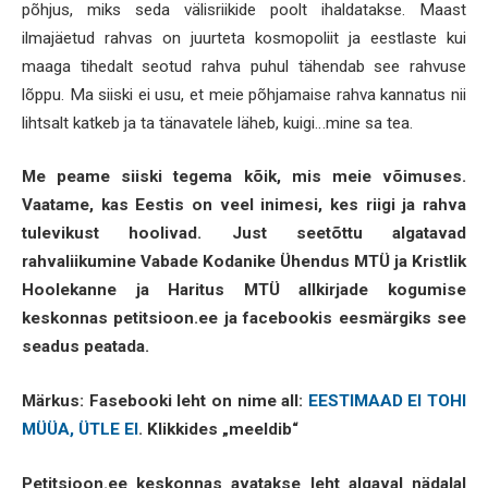
põhjus, miks seda välisriikide poolt ihaldatakse. Maast
ilmajäetud rahvas on juurteta kosmopoliit ja eestlaste kui
maaga tihedalt seotud rahva puhul tähendab see rahvuse
lõppu. Ma siiski ei usu, et meie põhjamaise rahva kannatus nii
lihtsalt katkeb ja ta tänavatele läheb, kuigi…mine sa tea.
Me peame siiski tegema kõik, mis meie võimuses.
Vaatame, kas Eestis on veel inimesi, kes riigi ja rahva
tulevikust hoolivad. Just seetõttu algatavad
rahvaliikumine Vabade Kodanike Ühendus MTÜ ja Kristlik
Hoolekanne ja Haritus MTÜ allkirjade kogumise
keskonnas petitsioon.ee ja facebookis eesmärgiks see
seadus peatada.
Märkus: Fasebooki leht on nime all:
EESTIMAAD EI TOHI
MÜÜA, ÜTLE EI
. Klikkides „meeldib“
Petitsioon.ee keskonnas avatakse leht algaval nädalal