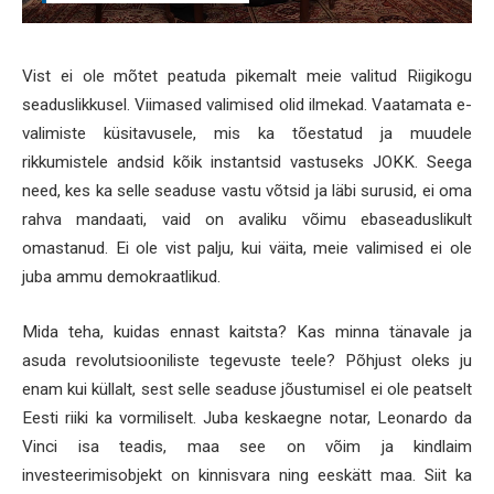
Vist ei ole mõtet peatuda pikemalt meie valitud Riigikogu
seaduslikkusel. Viimased valimised olid ilmekad. Vaatamata e-
valimiste küsitavusele, mis ka tõestatud ja muudele
rikkumistele andsid kõik instantsid vastuseks JOKK. Seega
need, kes ka selle seaduse vastu võtsid ja läbi surusid, ei oma
rahva mandaati, vaid on avaliku võimu ebaseaduslikult
omastanud. Ei ole vist palju, kui väita, meie valimised ei ole
juba ammu demokraatlikud.
Mida teha, kuidas ennast kaitsta? Kas minna tänavale ja
asuda revolutsiooniliste tegevuste teele? Põhjust oleks ju
enam kui küllalt, sest selle seaduse jõustumisel ei ole peatselt
Eesti riiki ka vormiliselt. Juba keskaegne notar, Leonardo da
Vinci isa teadis, maa see on võim ja kindlaim
investeerimisobjekt on kinnisvara ning eeskätt maa. Siit ka