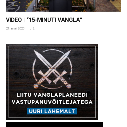
VIDEO | “15-MINUTI VANGLA”
21. mai 2023
2