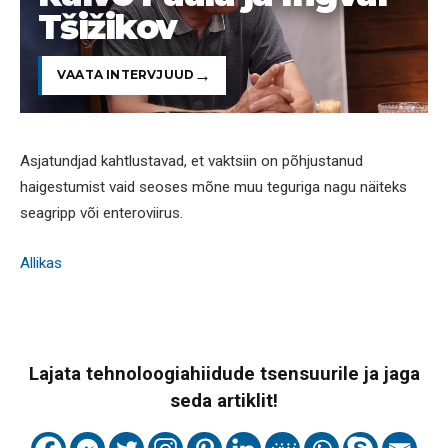
Tšižikov
VAATA INTERVJUUD
Asjatundjad kahtlustavad, et vaktsiin on põhjustanud
haigestumist vaid seoses mõne muu teguriga nagu näiteks
seagripp või enteroviirus.
Allikas
Lajata tehnoloogiahiidude tsensuurile ja jaga
seda artiklit!