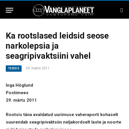
Ka rootslased leidsid seose
narkolepsia ja
seagripivaktsiini vahel
29. märts 2011
TERVIS
Inga Höglund
Postimees
29. märts 2011
Rootsis täna avaldatud uurimuse vaheraporti kohaselt
suurendab seagripivaktsiin neljakordselt laste ja noorte