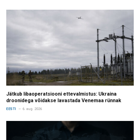
Jätkub libaoperatsiooni ettevalmistus: Ukraina
droonidega võidakse lavastada Venemaa rünnak
EESTI
6. aug. 2026