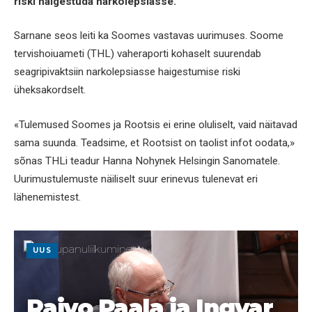
riski haigestuda narkolepsiasse.
Sarnane seos leiti ka Soomes vastavas uurimuses. Soome
tervishoiuameti (THL) vaheraporti kohaselt suurendab
seagripivaktsiin narkolepsiasse haigestumise riski
üheksakordselt.
«Tulemused Soomes ja Rootsis ei erine oluliselt, vaid näitavad
sama suunda. Teadsime, et Rootsist on taolist infot oodata,»
sõnas THLi teadur Hanna Nohynek Helsingin Sanomatele.
Uurimustulemuste näiliselt suur erinevus tulenevat eri
lähenemistest.
UUS
Raivo Paala ja Ingvar