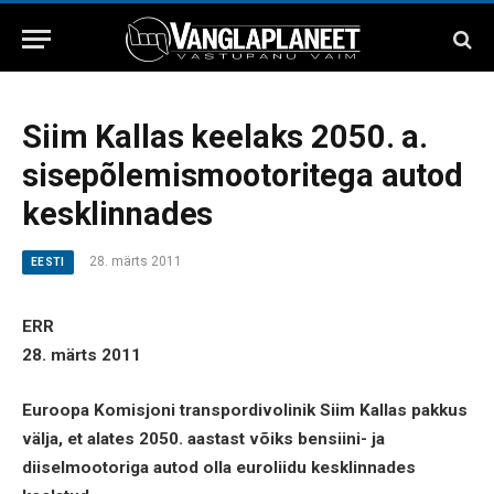
Siim Kallas keelaks 2050. a.
sisepõlemismootoritega autod
kesklinnades
28. märts 2011
EESTI
ERR
28. märts 2011
Euroopa Komisjoni transpordivolinik Siim Kallas pakkus
välja, et alates 2050. aastast võiks bensiini- ja
diiselmootoriga autod olla euroliidu kesklinnades