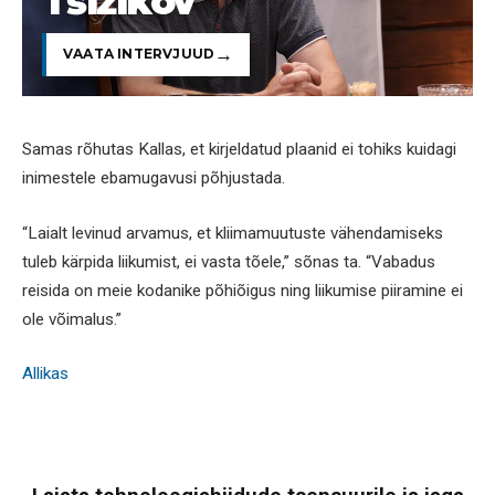
Tšižikov
VAATA INTERVJUUD
Samas rõhutas Kallas, et kirjeldatud plaanid ei tohiks kuidagi
inimestele ebamugavusi põhjustada.
“Laialt levinud arvamus, et kliimamuutuste vähendamiseks
tuleb kärpida liikumist, ei vasta tõele,” sõnas ta. “Vabadus
reisida on meie kodanike põhiõigus ning liikumise piiramine ei
ole võimalus.”
Allikas