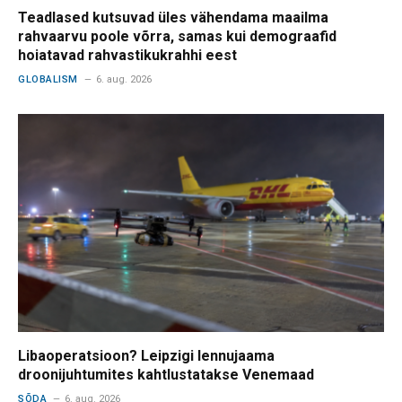
Teadlased kutsuvad üles vähendama maailma
rahvaarvu poole võrra, samas kui demograafid
hoiatavad rahvastikukrahhi eest
GLOBALISM
6. aug. 2026
Libaoperatsioon? Leipzigi lennujaama
droonijuhtumites kahtlustatakse Venemaad
SÕDA
6. aug. 2026