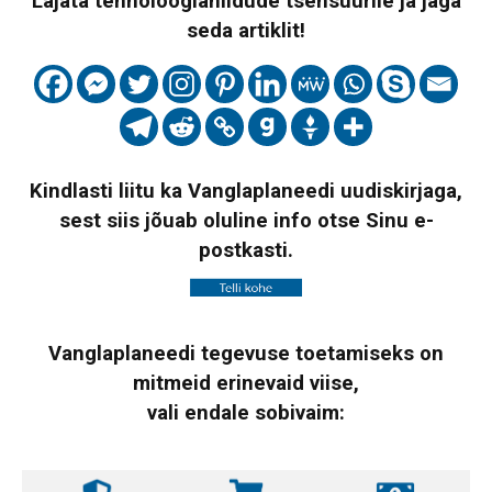
Lajata tehnoloogiahiidude tsensuurile ja jaga
seda artiklit!
Kindlasti liitu ka Vanglaplaneedi uudiskirjaga,
sest siis jõuab oluline info otse Sinu e-
postkasti.
Vanglaplaneedi tegevuse toetamiseks on
mitmeid erinevaid viise,
vali endale sobivaim: