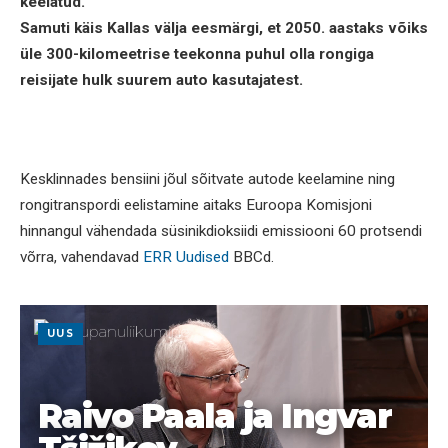
keelatud.
Samuti käis Kallas välja eesmärgi, et 2050. aastaks võiks
üle 300-kilomeetrise teekonna puhul olla rongiga
reisijate hulk suurem auto kasutajatest.
Kesklinnades bensiini jõul sõitvate autode keelamine ning
rongitranspordi eelistamine aitaks Euroopa Komisjoni
hinnangul vähendada süsinikdioksiidi emissiooni 60 protsendi
võrra, vahendavad
ERR Uudised
BBCd.
UUS
Raivo Paala ja Ingvar