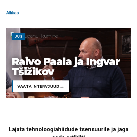
Allikas
UUS
Raivo Paala ja Ingvar
Tšižikov
VAATA INTERVJUUD
Lajata tehnoloogiahiidude tsensuurile ja jaga