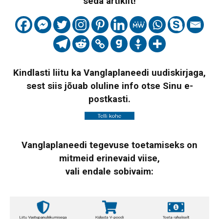
seda artiklit!
Kindlasti liitu ka Vanglaplaneedi uudiskirjaga,
sest siis jõuab oluline info otse Sinu e-
postkasti.
Vanglaplaneedi tegevuse toetamiseks on
mitmeid erinevaid viise,
vali endale sobivaim: