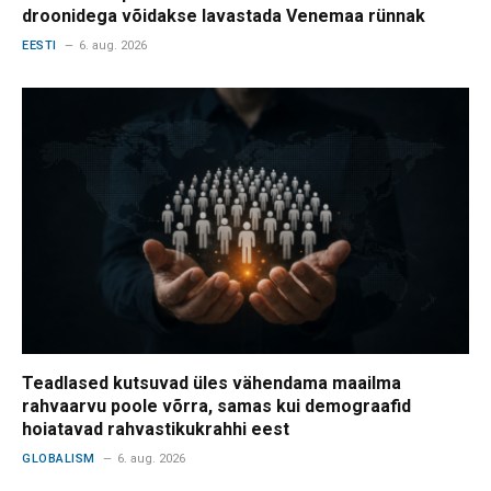
droonidega võidakse lavastada Venemaa rünnak
EESTI
6. aug. 2026
Teadlased kutsuvad üles vähendama maailma
rahvaarvu poole võrra, samas kui demograafid
hoiatavad rahvastikukrahhi eest
GLOBALISM
6. aug. 2026