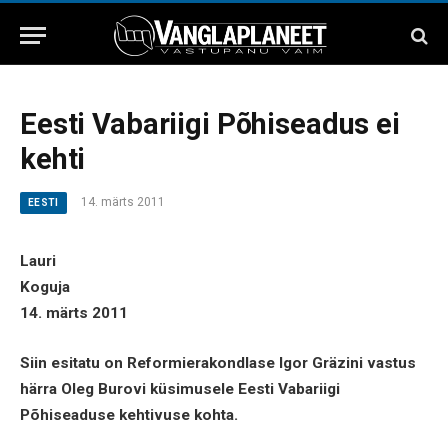
Eesti Vabariigi Põhiseadus ei
kehti
14. märts 2011
EESTI
Lauri
Koguja
14. märts 2011
Siin esitatu on Reformierakondlase Igor Gräzini vastus
härra Oleg Burovi küsimusele Eesti Vabariigi
Põhiseaduse kehtivuse kohta.