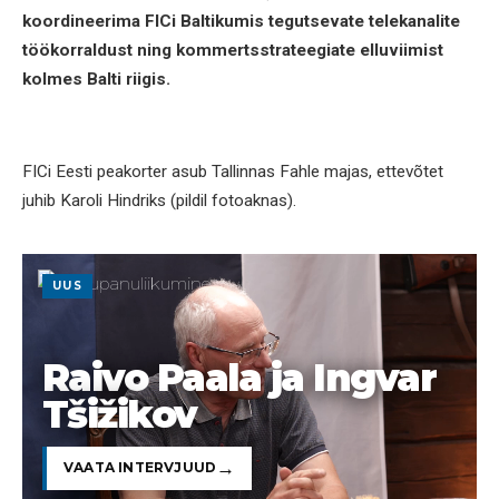
koordineerima FICi Baltikumis tegutsevate telekanalite
töökorraldust ning kommertsstrateegiate elluviimist
kolmes Balti riigis.
FICi Eesti peakorter asub Tallinnas Fahle majas, ettevõtet
juhib Karoli Hindriks (pildil fotoaknas).
UUS
Raivo Paala ja Ingvar
Tšižikov
VAATA INTERVJUUD