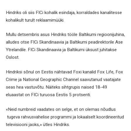
Hindriks oli siis FICi kohalik esindaja, korraldades kanalitesse
kohalikult turult reklaamimüüki.
Mullu detsembris asus Hindriks tööle Baltikumi regioonijuhina,
alludes otse FICi Skandinaavia ja Baltikumi peadirektorile Ase
Ytrelandile. FICi Skandinaavia ja Baltikumi üksust juhitakse
Oslost.
Hindriksi sõnul on Eestis nähtavad Foxi kanalid Fox Life, Fox
Crime ja National Geographic Channel saavutanud vaatajate
seas hea vastuvõtu. Näiteks sihtgrupis naised 18-49
eluaastat on FICi turuosa Eestis 5 protsenti.
«Neid numbreid vaadates on selge, et on olemas nõudlus
tugeva rahvusvahelise programmi ja lokaalselt koordineeritud
televisiooni jaoks,» ütles Hindriks.