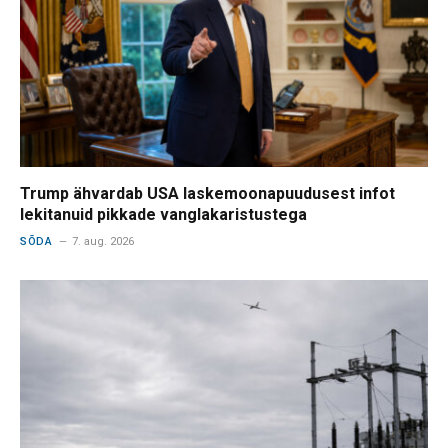
Trump ähvardab USA laskemoonapuudusest infot
lekitanuid pikkade vanglakaristustega
SÕDA
7. aug. 2026