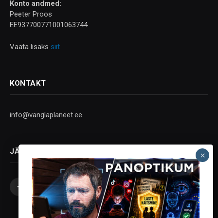
Konto andmed:
Peeter Proos
EE937700771001063744
Vaata lisaks
siit
KONTAKT
info@vanglaplaneet.ee
JÄLGI SOTSIAALMEEDIAS
Facebook
X
Instagram
YouTube
Telegram
(Twitter)