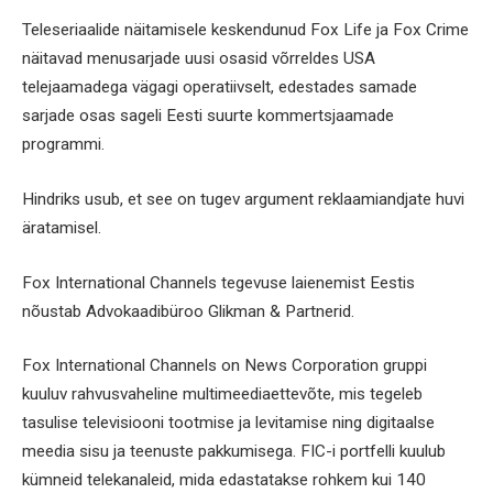
Teleseriaalide näitamisele keskendunud Fox Life ja Fox Crime
näitavad menusarjade uusi osasid võrreldes USA
telejaamadega vägagi operatiivselt, edestades samade
sarjade osas sageli Eesti suurte kommertsjaamade
programmi.
Hindriks usub, et see on tugev argument reklaamiandjate huvi
äratamisel.
Fox International Channels tegevuse laienemist Eestis
nõustab Advokaadibüroo Glikman & Partnerid.
Fox International Channels on News Corporation gruppi
kuuluv rahvusvaheline multimeediaettevõte, mis tegeleb
tasulise televisiooni tootmise ja levitamise ning digitaalse
meedia sisu ja teenuste pakkumisega. FIC-i portfelli kuulub
kümneid telekanaleid, mida edastatakse rohkem kui 140