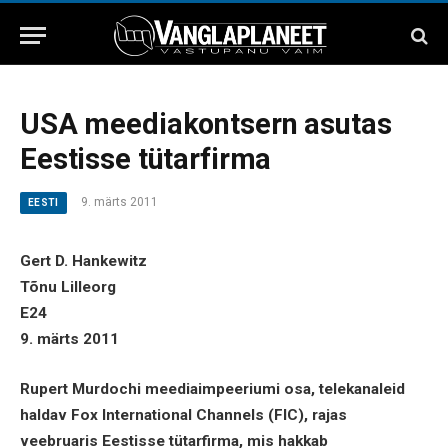
USA meediakontsern asutas
Eestisse tütarfirma
9. märts 2011
EESTI
Gert D. Hankewitz
Tõnu Lilleorg
E24
9. märts 2011
Rupert Murdochi meediaimpeeriumi osa, telekanaleid
haldav Fox International Channels (FIC), rajas
veebruaris Eestisse tütarfirma, mis hakkab