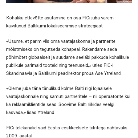
Kohaliku ettevõtte asutamine on osa FICi juba varem
käivitunud Baltikumi lokaliseerimise strateegiast.
«Usume, et parim viis oma vaatajaskonna ja partnerite
mõistmiseks on tegutseda kohapeal. Rakendame seda
põhimõtet globaalselt ja suudame seeläbi pakkuda kohalikule
publikule parimaid tooteid ning teenuseid,» ütles FIC-i
Skandinaavia ja Baltikumi peadirektor proua Ase Ytreland.
«Oleme juba täna tänulikud kolme Balti riigi lojaalsele
vaatajaskonnale ning samuti partneritele – nii operaatorite kui
ka reklaamiklientide seas. Soovime Balti riikides veelgi
kasvada,» lisas Ytreland.
FICi telekanalid said Eestis eestikeelsete tiitritega nähtavaks
2009. aastal.