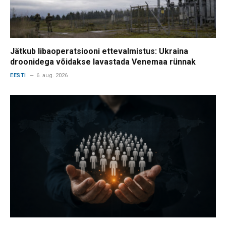
Jätkub libaoperatsiooni ettevalmistus: Ukraina
droonidega võidakse lavastada Venemaa rünnak
EESTI
6. aug. 2026