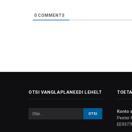
0
COMMENTS
OTSI VANGLAPLANEEDI LEHELT
TOETA
Konto 
Peeter 
EE9377