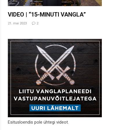
VIDEO | “15-MINUTI VANGLA”
21. mai 2023
2
Esitusloendis pole ühtegi videot.