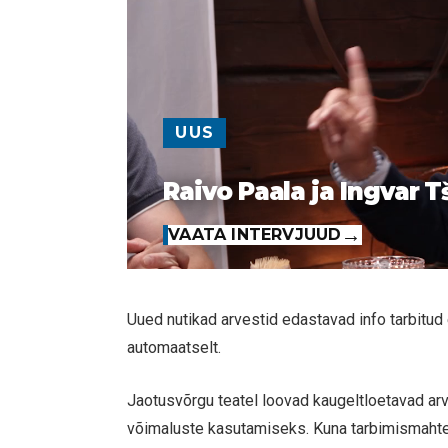
UUS
Raivo Paala ja Ingvar T
VAATA INTERVJUUD
Uued nutikad arvestid edastavad info tarbitud
automaatselt.
Jaotusvõrgu teatel loovad kaugeltloetavad arv
võimaluste kasutamiseks. Kuna tarbimismahte s