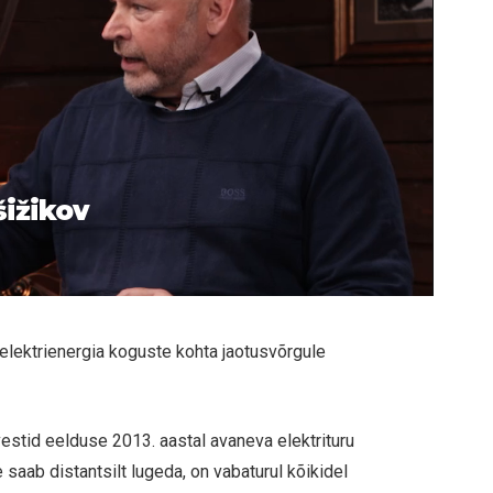
šižikov
 elektrienergia koguste kohta jaotusvõrgule
estid eelduse 2013. aastal avaneva elektrituru
aab distantsilt lugeda, on vabaturul kõikidel