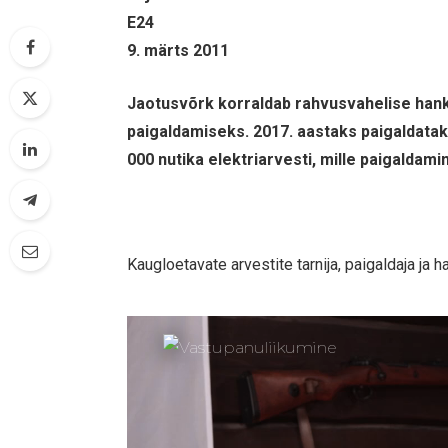
E24
9. märts 2011
Jaotusvõrk korraldab rahvusvahelise hank
paigaldamiseks. 2017. aastaks paigaldata
000 nutika elektriarvesti, mille paigaldami
Kaugloetavate arvestite tarnija, paigaldaja j