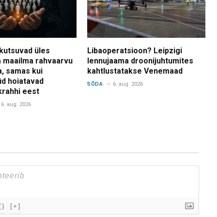
kutsuvad üles
Libaoperatsioon? Leipzigi
 maailma rahvaarvu
lennujaama droonijuhtumites
a, samas kui
kahtlustatakse Venemaad
d hoiatavad
SÕDA
6. aug. 2026
krahhi eest
6. aug. 2026
{}
[+]