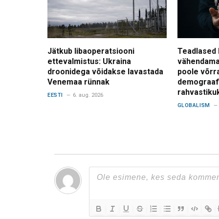
Jätkub libaoperatsiooni
Teadlased 
ettevalmistus: Ukraina
vähendama
droonidega võidakse lavastada
poole võrr
Venemaa rünnak
demograafi
rahvastiku
EESTI
6. aug. 2026
GLOBALISM