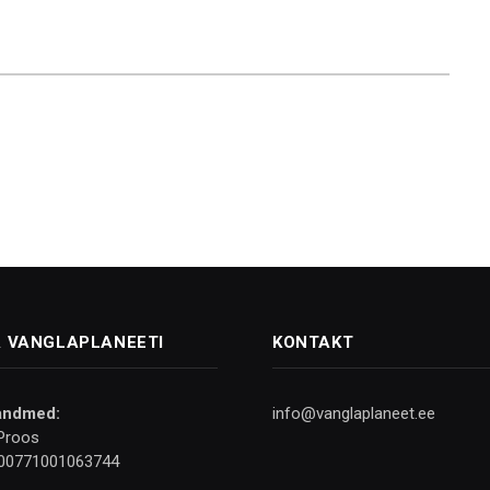
 VANGLAPLANEETI
KONTAKT
andmed:
info@vanglaplaneet.ee
Proos
00771001063744