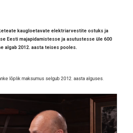
eteate kaugloetavate elektriarvestite ostuks ja
kse Eesti majapidamistesse ja asutustesse üle 600
ne algab 2012. aasta teises pooles.
a hanke lõplik maksumus selgub 2012. aasta alguses.