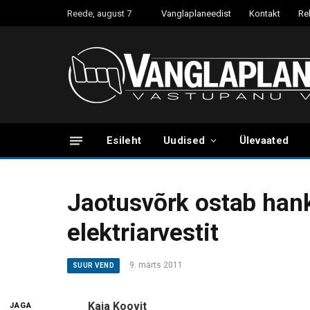
Reede, august 7
Vanglaplaneedist
Kontakt
Re
Esileht
Uudised
Ülevaated
Jaotusvõrk ostab han
elektriarvestit
9. märts 2011
SUUR VEND
Kaja Koovit
JAGA