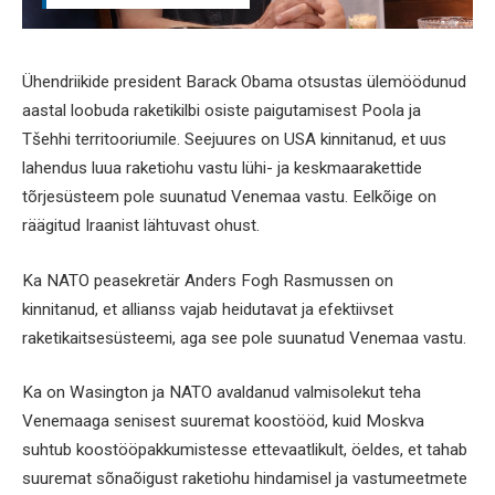
Ühendriikide president Barack Obama otsustas ülemöödunud
aastal loobuda raketikilbi osiste paigutamisest Poola ja
Tšehhi territooriumile. Seejuures on USA kinnitanud, et uus
lahendus luua raketiohu vastu lühi- ja keskmaarakettide
tõrjesüsteem pole suunatud Venemaa vastu. Eelkõige on
räägitud Iraanist lähtuvast ohust.
Ka NATO peasekretär Anders Fogh Rasmussen on
kinnitanud, et allianss vajab heidutavat ja efektiivset
raketikaitsesüsteemi, aga see pole suunatud Venemaa vastu.
Ka on Wasington ja NATO avaldanud valmisolekut teha
Venemaaga senisest suuremat koostööd, kuid Moskva
suhtub koostööpakkumistesse ettevaatlikult, öeldes, et tahab
suuremat sõnaõigust raketiohu hindamisel ja vastumeetmete