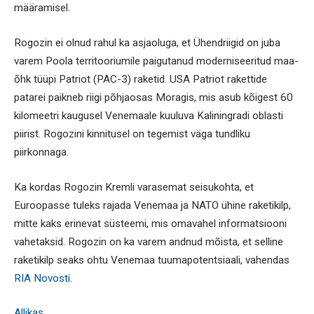
määramisel.
Rogozin ei olnud rahul ka asjaoluga, et Ühendriigid on juba
varem Poola territooriumile paigutanud moderniseeritud maa-
õhk tüüpi Patriot (PAC-3) raketid. USA Patriot rakettide
patarei paikneb riigi põhjaosas Moragis, mis asub kõigest 60
kilomeetri kaugusel Venemaale kuuluva Kaliningradi oblasti
piirist. Rogozini kinnitusel on tegemist väga tundliku
piirkonnaga.
Ka kordas Rogozin Kremli varasemat seisukohta, et
Euroopasse tuleks rajada Venemaa ja NATO ühine raketikilp,
mitte kaks erinevat süsteemi, mis omavahel informatsiooni
vahetaksid. Rogozin on ka varem andnud mõista, et selline
raketikilp seaks ohtu Venemaa tuumapotentsiaali, vahendas
RIA Novosti
.
Allikas