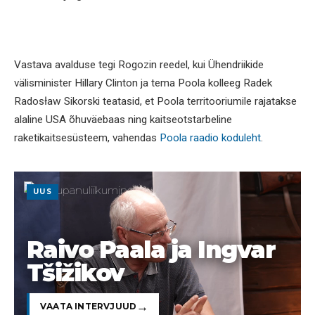
Vastava avalduse tegi Rogozin reedel, kui Ühendriikide
välisminister Hillary Clinton ja tema Poola kolleeg Radek
Radosław Sikorski teatasid, et Poola territooriumile rajatakse
alaline USA õhuväebaas ning kaitseotstarbeline
raketikaitsesüsteem, vahendas
Poola raadio koduleht
.
UUS
Raivo Paala ja Ingvar
Tšižikov
VAATA INTERVJUUD