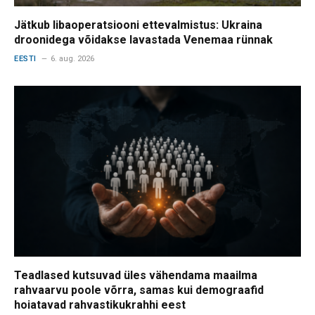
Jätkub libaoperatsiooni ettevalmistus: Ukraina
droonidega võidakse lavastada Venemaa rünnak
EESTI
6. aug. 2026
Teadlased kutsuvad üles vähendama maailma
rahvaarvu poole võrra, samas kui demograafid
hoiatavad rahvastikukrahhi eest