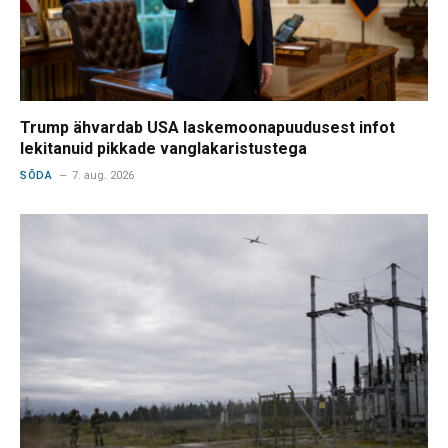
Trump ähvardab USA laskemoonapuudusest infot
lekitanuid pikkade vanglakaristustega
SÕDA
7. aug. 2026