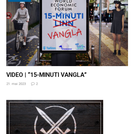
VIDEO | “15-MINUTI VANGLA”
21. mai 2023
2