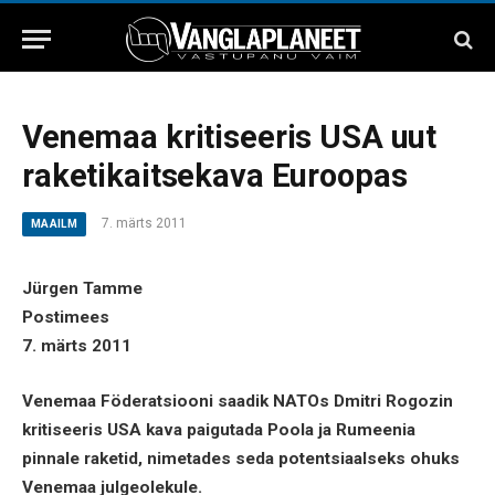
Venemaa kritiseeris USA uut
raketikaitsekava Euroopas
7. märts 2011
MAAILM
Jürgen Tamme
Postimees
7. märts 2011
Venemaa Föderatsiooni saadik NATOs Dmitri Rogozin
kritiseeris USA kava paigutada Poola ja Rumeenia
pinnale raketid, nimetades seda potentsiaalseks ohuks
Venemaa julgeolekule.