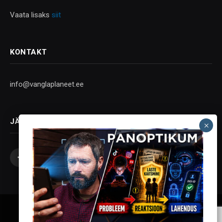
Vaata lisaks
siit
KONTAKT
info@vanglaplaneet.ee
JÄLGI SOTSIAALMEEDIAS
Facebook
X
Instagram
YouTube
Telegram
(Twitter)
Vanglaplaneet - Vastupanu Vaim