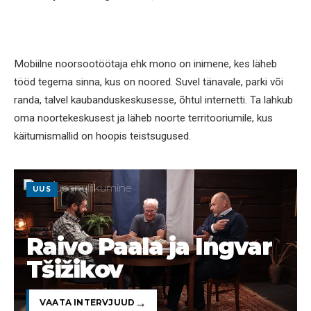
Mobiilne noorsootöötaja ehk mono on inimene, kes läheb
tööd tegema sinna, kus on noored. Suvel tänavale, parki või
randa, talvel kaubanduskeskusesse, õhtul internetti. Ta lahkub
oma noortekeskusest ja läheb noorte territooriumile, kus
käitumismallid on hoopis teistsugused.
UUS
Raivo Paala ja Ingvar
Tšižikov
VAATA INTERVJUUD