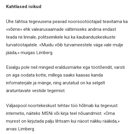
Kahtlased isikud
Ühe tähtsa tegevusena peavad noorsootöötajad teavitama ka
«võime» ehk valearusaamade vältimiseks andma endast
teada nii linnale, politseinikele kui ka kaubanduskeskuste
turvatöötajatele. «Muidu võib turvameestele väga vale mulje
jääda,» muigas Limberg.
Esialgu pole neil mingeid eraldusmärke ega töötõendit, varsti
on aga oodata kotte, millega saaks kaasas kanda
infomaterjale ja mänge, ning arutatud on ka selgelt
äratuntavate vestide tegemist.
Väljaspool noortekeskust tehtav töö hõlmab ka tegevust
internetis, näiteks MSNi või kirja teel nõuandmist. «Oma
murest on kirjutada palju lihtsam kui näost näkku rääkida,»
arvas Limberg.