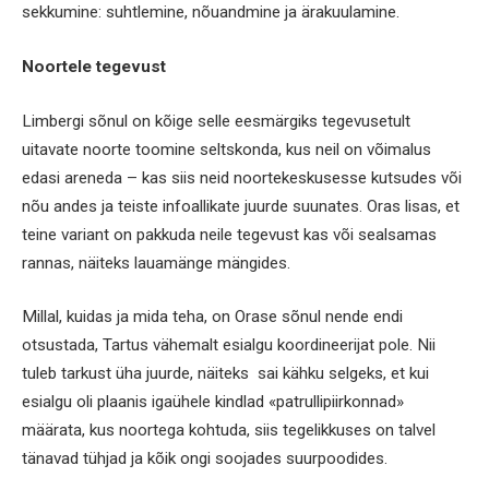
sekkumine: suhtlemine, nõuandmine ja ärakuulamine.
Noortele tegevust
Limbergi sõnul on kõige selle eesmärgiks tegevusetult
uitavate noorte toomine seltskonda, kus neil on võimalus
edasi areneda – kas siis neid noortekeskusesse kutsudes või
nõu andes ja teiste infoallikate juurde suunates. Oras lisas, et
teine variant on pakkuda neile tegevust kas või sealsamas
rannas, näiteks lauamänge mängides.
Millal, kuidas ja mida teha, on Orase sõnul nende endi
otsustada, Tartus vähemalt esialgu koordineerijat pole. Nii
tuleb tarkust üha juurde, näiteks sai kähku selgeks, et kui
esialgu oli plaanis igaühele kindlad «patrullipiirkonnad»
määrata, kus noortega kohtuda, siis tegelikkuses on talvel
tänavad tühjad ja kõik ongi soojades suurpoodides.