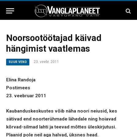
Noorsootöötajad käivad
hängimist vaatlemas
23. veebr. 2011
SUUR VEND
Elina Randoja
Postimees
23. veebruar 2011
Kaubanduskeskustes võib näha noori neiusid, kes
sätivad end noorterühmade lähedale ning hoiavad
kõrvad-silmad lahti ja teevad mõttes üleskirjutusi.
Plaanid pole neil aga halvad, üksnes head.