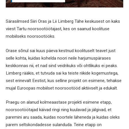
Särasilmsed Siiri Oras ja Lii Limberg Tähe keskusest on kaks
viiest Tartu noorsootöötajast, kes on saanud koolituse
mobiilseks noorsootööks.
Orase sõnul sai kuus päeva kestnud koolituselt teavet just
selle kohta, kuidas kohelda noori neile harjumuspärases
keskkonnas nii, et nad sind veidrikuks või ohtlikuks ei peaks.
Limberg rääkis, et tutvuda sai ka teiste riikide kogemustega,
sest erinevalt Eestist, kus selline projekt on esimene, tehakse
mujal Euroopas mobiilset noorsootööd aktiivselt ja edukalt.
Praegu on alanud kolmeaastase projekti esimene etapp,
noorsootöötajad käivad ringi ning kuulavad ja jälgivad, et
paremini aru saada, kuidas noortele läheneda ja kuidas oleks
parem seltskondadesse sulanduda. Teine etapp on