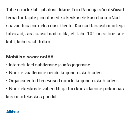
Tähe noorteklubi juhatuse liikme Triin Raudoja sõnul võivad
tema töötajate pingutused ka keskusele kasu tuua. «Nad
saavad tuua nii-öelda uusi kliente. Kui nad tänaval noortega
tutvuvad, siis saavad nad öelda, et Tähe 101 on selline soe
koht, kuhu saab tulla.»
Mobiilne noorsootöö:
• Interneti teel suhtlemine ja info jagamine.
• Noorte vaatlemine nende kogunemiskohtades.
• Organiseeritud tegevused noorte kogunemiskohtades.
• Noortekeskuste vahenditega töö korraldamine piirkonnas,
kus noortekeskus puudub.
Allikas