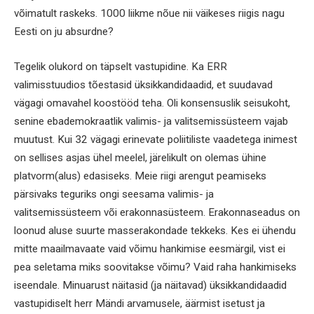
võimatult raskeks. 1000 liikme nõue nii väikeses riigis nagu
Eesti on ju absurdne?
Tegelik olukord on täpselt vastupidine. Ka ERR
valimisstuudios tõestasid üksikkandidaadid, et suudavad
vägagi omavahel koostööd teha. Oli konsensuslik seisukoht,
senine ebademokraatlik valimis- ja valitsemissüsteem vajab
muutust. Kui 32 vägagi erinevate poliitiliste vaadetega inimest
on sellises asjas ühel meelel, järelikult on olemas ühine
platvorm(alus) edasiseks. Meie riigi arengut peamiseks
pärsivaks teguriks ongi seesama valimis- ja
valitsemissüsteem või erakonnasüsteem. Erakonnaseadus on
loonud aluse suurte masserakondade tekkeks. Kes ei ühendu
mitte maailmavaate vaid võimu hankimise eesmärgil, vist ei
pea seletama miks soovitakse võimu? Vaid raha hankimiseks
iseendale. Minuarust näitasid (ja näitavad) üksikkandidaadid
vastupidiselt herr Mändi arvamusele, äärmist isetust ja