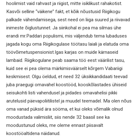
hoolimist vaid rahvast ja riigist, mitte isiklikust rahakotist.
Kasvõi selline “väikene” fakt, et kõik nõustusid Riigikogu
palkade vähendamisega, sest need on liiga suured ja riivavad
inimeste õiglustunnet. Ja siinkohal ei pea ma silmas ühe
erandi mr.Paddari populismi, mis väljendub tema lubaduses
jagada kogu oma Riigikogulase töötasu laiali ja elatuda oma
töövõimetuspensionist.Igas karjas on muide kärnaseid
lambaid. Riigikogulane peab saama töö eest väärilist tasu,
kuid see ei pea olema märkimisväärselt kõrgem Vabariigi
keskmisest. Olgu öeldud, et need 32 üksikkandidaati teevad
juba praegugi omavahel koostööd, kooskõlastades ühiseid
seisukohti listi vahendusel ja pidades omavahelisi pikki
arutelusid päevapoliitilistel ja muudel teemadel. Ma olen nõus
oma vanad püksid ära sööma, et kui oleks võimalik olnud
moodustada valimisliit, siis nende 32 baasil see ka
moodustunud oleks, me oleme ennast piisavalt
koostööaltidena näidanud.