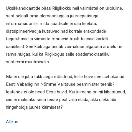
Üksikkandidaatide pääs Riigikokku neil valimistel on ülioluline,
sest pelgalt oma olemasoluga ja juurdepääsuga
informatsioonile, mida saadikule ei saa keelata,
distsiplineerivad ja kutsuvad nad korrale erakondade
tagatubasid ja viimaste otsuseid truult täitvaid kartelli
saadikuid. See kõik aga annab võimaluse algatada arutelu nii
rahva hulgas, kui ka Riigikogus selle ebademokraatliku
süsteemi muutmiseks.
Ma ei ole juba tükk aega mõistnud, kelle huve see isehakanud
Eesti Vabariigi nn Nõmme Valitsuse peaminister teenib?
Igatahes ei ole need Eesti huvid. Kui inimene on nii kibestunud,
siis ei maksaks seda teiste peal välja elada, äkki oleks abi
hingehoidja juures käimisest?
Allikas