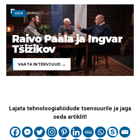
UUS
Raivo Paala ja Ingvar
Tšižikov
VAATA INTERVJUUD
Lajata tehnoloogiahiidude tsensuurile ja jaga
seda artiklit!