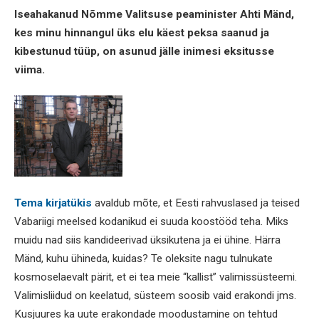
Iseahakanud Nõmme Valitsuse peaminister Ahti Mänd,
kes minu hinnangul üks elu käest peksa saanud ja
kibestunud tüüp, on asunud jälle inimesi eksitusse
viima.
Tema kirjatükis
avaldub mõte, et Eesti rahvuslased ja teised
Vabariigi meelsed kodanikud ei suuda koostööd teha. Miks
muidu nad siis kandideerivad üksikutena ja ei ühine. Härra
Mänd, kuhu ühineda, kuidas? Te oleksite nagu tulnukate
kosmoselaevalt pärit, et ei tea meie “kallist” valimissüsteemi.
Valimisliidud on keelatud, süsteem soosib vaid erakondi jms.
Kusjuures ka uute erakondade moodustamine on tehtud