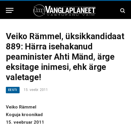
Veiko Rämmel, üksikkandidaat
889: Härra isehakanud
peaminister Ahti Mänd, ärge
eksitage inimesi, ehk ärge
valetage!
15. veebr. 2011
EESTI
Veiko Rämmel
Koguja kroonikad
15. veebruar 2011