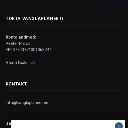
TOETA VANGLAPLANEETI
Konto andmed:
Peeter Proos
EE937700771001063744
Vaata lisaks
siit
KONTAKT
info@vanglaplaneet.ee
JÄLGI SOTSIAALMEEDIAS