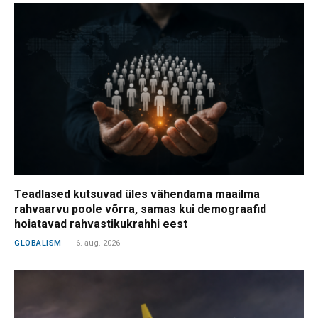
Teadlased kutsuvad üles vähendama maailma
rahvaarvu poole võrra, samas kui demograafid
hoiatavad rahvastikukrahhi eest
GLOBALISM
6. aug. 2026