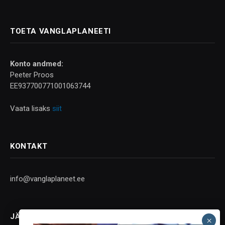
TOETA VANGLAPLANEETI
Konto andmed:
Peeter Proos
EE937700771001063744
Vaata lisaks
siit
KONTAKT
info@vanglaplaneet.ee
JÄLGI SOTSIAALMEEDIAS