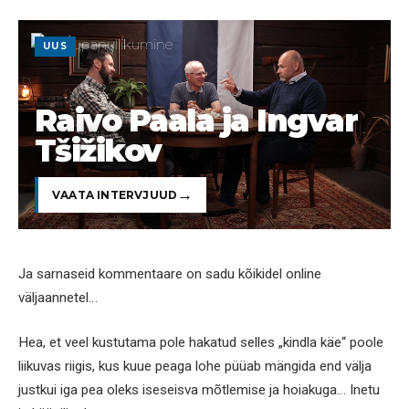
UUS
Raivo Paala ja Ingvar
Tšižikov
VAATA INTERVJUUD
Ja sarnaseid kommentaare on sadu kõikidel online
väljaannetel…
Hea, et veel kustutama pole hakatud selles „kindla käe“ poole
liikuvas riigis, kus kuue peaga lohe püüab mängida end välja
justkui iga pea oleks iseseisva mõtlemise ja hoiakuga… Inetu