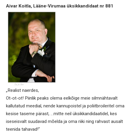
Aivar Koitla, Lääne-Virumaa üksikkandidaat nr 881
„Realist naerdes,
Ot-ot-ot! Piinlik peaks olema eelkõige meie silmnähtavalt
kallutatud meedial, nende kannupoistel ja poliitbroileritel oma
kesise taseme pärast, …mitte neil üksikkandidaatidel, kes
iseseisvalt suudavad mõelda ja oma riiki ning rahvast ausalt
teenida tahavad!“