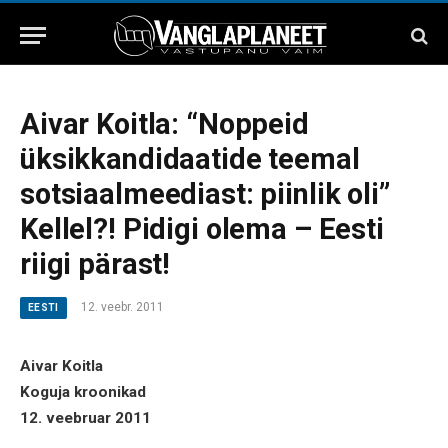
Aivar Koitla: “Noppeid
üksikkandidaatide teemal
sotsiaalmeediast: piinlik oli”
Kellel?! Pidigi olema – Eesti
riigi pärast!
12. veebr. 2011
EESTI
Aivar Koitla
Koguja kroonikad
12. veebruar 2011