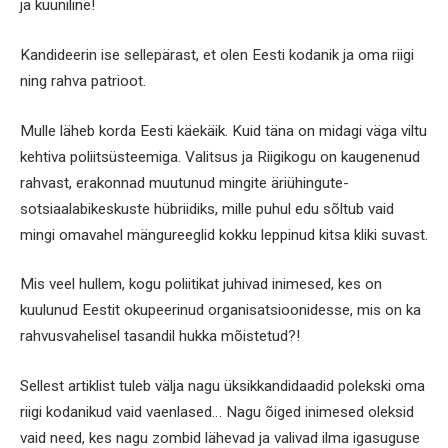
ja küüniline!
Kandideerin ise sellepärast, et olen Eesti kodanik ja oma riigi
ning rahva patrioot.
Mulle läheb korda Eesti käekäik. Kuid täna on midagi väga viltu
kehtiva poliitsüsteemiga. Valitsus ja Riigikogu on kaugenenud
rahvast, erakonnad muutunud mingite äriühingute-
sotsiaalabikeskuste hübriidiks, mille puhul edu sõltub vaid
mingi omavahel mängureeglid kokku leppinud kitsa kliki suvast.
Mis veel hullem, kogu poliitikat juhivad inimesed, kes on
kuulunud Eestit okupeerinud organisatsioonidesse, mis on ka
rahvusvahelisel tasandil hukka mõistetud?!
Sellest artiklist tuleb välja nagu üksikkandidaadid polekski oma
riigi kodanikud vaid vaenlased… Nagu õiged inimesed oleksid
vaid need, kes nagu zombid lähevad ja valivad ilma igasuguse