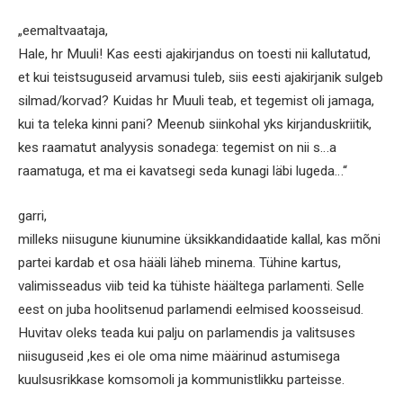
„eemaltvaataja,
Hale, hr Muuli! Kas eesti ajakirjandus on toesti nii kallutatud,
et kui teistsuguseid arvamusi tuleb, siis eesti ajakirjanik sulgeb
silmad/korvad? Kuidas hr Muuli teab, et tegemist oli jamaga,
kui ta teleka kinni pani? Meenub siinkohal yks kirjanduskriitik,
kes raamatut analyysis sonadega: tegemist on nii s…a
raamatuga, et ma ei kavatsegi seda kunagi läbi lugeda…“
garri,
milleks niisugune kiunumine üksikkandidaatide kallal, kas mõni
partei kardab et osa hääli läheb minema. Tühine kartus,
valimisseadus viib teid ka tühiste häältega parlamenti. Selle
eest on juba hoolitsenud parlamendi eelmised koosseisud.
Huvitav oleks teada kui palju on parlamendis ja valitsuses
niisuguseid ,kes ei ole oma nime määrinud astumisega
kuulsusrikkase komsomoli ja kommunistlikku parteisse.