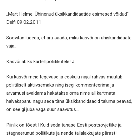
„Mart Helme: Ühinenud üksikkandidaatide esimesed võidud“
Delfi 09.02.2011
Soovitan lugeda, et aru saada, miks kasvõi on ühiskandidaate
vaja….
Kasvõi abiks kartellipoliitikutele! J
Kui kasvõi meie tegevuse ja eeskuju najal rahvas muutub
poliitiliselt aktiivsemaks ning isegi kommenteerima ja
arvamusi avaldama hakatakse oma nime all kartmata
halvakspanu nagu seda täna üksikkandidaadid taluma peavad,
on see gi juba väga suur saavutus…
Piinlik on tõesti! Kuid seda tänase Eesti postsovjetlike ja
stagneerunud poliitikute ja nende tallalakkujate pärast!