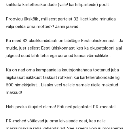
kriitikata kartellierakondade (vale! kartelliparteide) poolt…
Proovigu ükskõik , millisest parteist 32 liiget kahe minutiga
välja öelda oma mõtted?! Jänni jäävad…
Ka need 32 üksikkandidaati on läbilõige Eesti ühiskonnast… Ja
muide, just sellest Eesti ühiskonnast, kes ka okupatsiooni ajal
julgesid suud lahti teha ega üüranud kaasa võimuklikile…
Ka on nad oma kampaania ja kautsjonirahaga toetanud juba
riigikassat isiklikust taskust rohkem kui kartellierakondade ligi
600 nimekirjalist… Lisaks veel sellele samale riigile makstud
maksud!
Häbi peaks ilkujatel olema! Eriti neil palgalistel PR-meestel.
PR-mehed võitlevad ju oma leivaisade eest, kes neile
maksumaksja raha vahendavad. See skeem võib ju mõranema