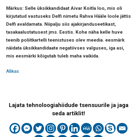
Märkus: Selle üksikkandidaat Aivar Koitla loo, mis oli
kirjutatud vastuseks Delfi nimetu Rahva Hääle loole jättis
Delfi avaldamata. Niipalju siis ajakirjanduseetikast,
tasakaalustatusest jms. Eestis. Kohe näha kelle huve
teenib poliitkartelli teenistuses olev meedia. eesmärk
näidata üksikkandidaate negatiivses valguses, iga asi,
mis eesmärki kõigutab tuleb maha vaikida.
Allikas
Lajata tehnoloogiahiidude tsensuurile ja jaga
seda artiklit!