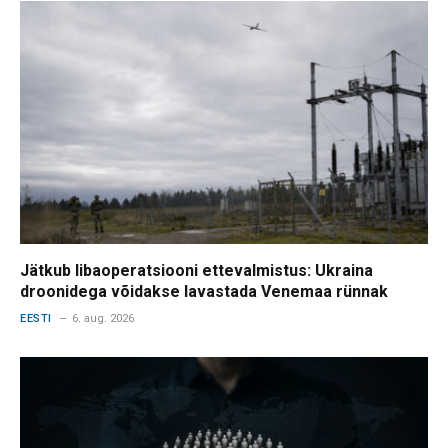
Jätkub libaoperatsiooni ettevalmistus: Ukraina
droonidega võidakse lavastada Venemaa rünnak
EESTI
6. aug. 2026