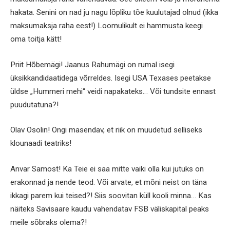
hakata. Senini on nad ju nagu lõpliku tõe kuulutajad olnud (ikka
maksumaksja raha eest!) Loomulikult ei hammusta keegi
oma toitja kätt!
Priit Hõbemägi! Jaanus Rahumägi on rumal isegi
üksikkandidaatidega võrreldes. Isegi USA Texases peetakse
üldse „Hummeri mehi“ veidi napakateks… Või tundsite ennast
puudutatuna?!
Olav Osolin! Ongi masendav, et riik on muudetud selliseks
klounaadi teatriks!
Anvar Samost! Ka Teie ei saa mitte vaiki olla kui jutuks on
erakonnad ja nende teod. Või arvate, et mõni neist on täna
ikkagi parem kui teised?! Siis soovitan küll kooli minna… Kas
näiteks Savisaare kaudu vahendatav FSB väliskapital peaks
meile sõbraks olema?!