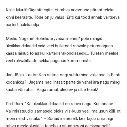
Kalle Muuli! Õigesti tegite, et rahva arvamuse pärast teleka
kinni keerasite. Tõde on ju valus! Eriti kui tööd annab valitseva
partei häälekandja….
Merlis Nõgene! Roheliste „vabatmehed“ pole mingid
üksikkandidaadid vaid veel hullemad rahvale petumänguga
kaasa läinud tolad kui kartellierakondlasedki… Tuletan meelde
veel rahvaliitlaste sekka pugenud kommuniste.
Jan Jõgis-Laats! Kas selline ongi suhtumine valijasse ja Eesti
kodanikku?! Jagame nad lihtsalt parteide vahel ära nagu mingi
kauba või raha… Väga rumal, üleolev ja ülbe hoiak!
Priit Rum: “Ka üksikkandidaadid on rahva nägu. Kui tänase
Valimisstuudio sarnaseid oleks viis-kuus veel, ma usun küll, et
mõni neist valitaks.” – Sõnad inimeselt, kes tajub oma riigi
rahva meeleolusid ja tegelikku situatsiooni adekvaatselt!