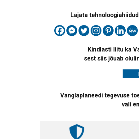
Lajata tehnoloogiahiidude
Kindlasti liitu ka 
sest siis jõuab oluli
Vanglaplaneedi tegevuse toe
vali e