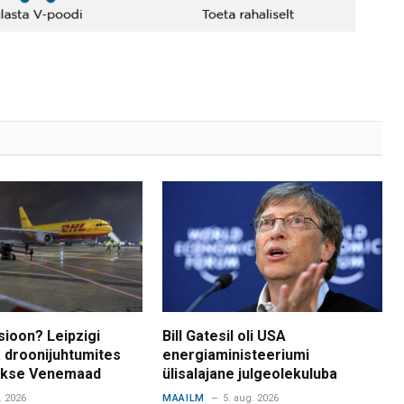
sioon? Leipzigi
Bill Gatesil oli USA
 droonijuhtumites
energiaministeeriumi
takse Venemaad
ülisalajane julgeolekuluba
. 2026
MAAILM
5. aug. 2026