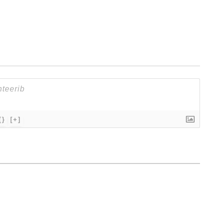
{}
[+]