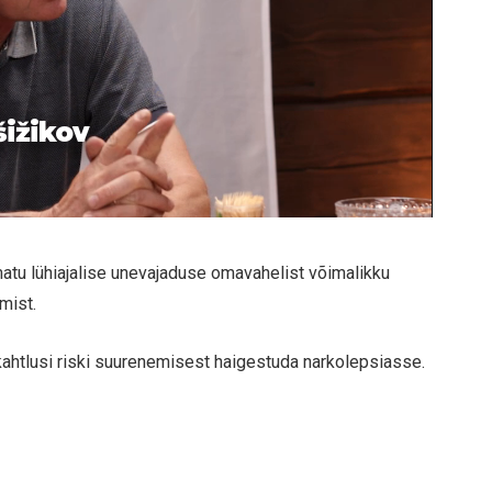
šižikov
imatu lühiajalise unevajaduse omavahelist võimalikku
mist.
 kahtlusi riski suurenemisest haigestuda narkolepsiasse.