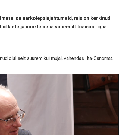
metel on narkolepsiajuhtumeid, mis on kerkinud
atud laste ja noorte seas vähemalt tosinas riigis.
lnud oluliselt suurem kui mujal, vahendas Ilta-Sanomat.