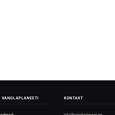
 VANGLAPLANEETI
KONTAKT
andmed:
info@vanglaplaneet.ee