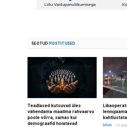
SEOTUD
POSTITUSED
Teadlased kutsuvad üles
Libaoperat
vähendama maailma rahvaarvu
lennujaama
poole võrra, samas kui
kahtlusta
demograafid hoiatavad
SÕDA
6. aug