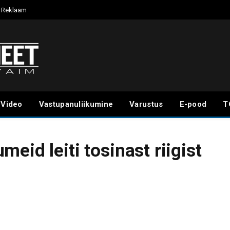
Reklaam
Video
Vastupanuliikumine
Varustus
E-pood
T
eid leiti tosinast riigist