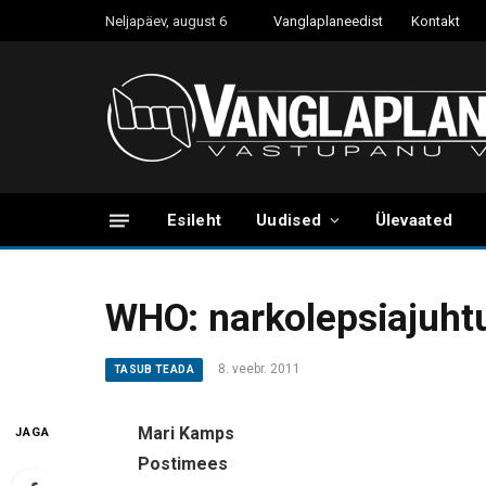
Neljapäev, august 6
Vanglaplaneedist
Kontakt
Esileht
Uudised
Ülevaated
WHO: narkolepsiajuhtum
8. veebr. 2011
TASUB TEADA
Mari Kamps
JAGA
Postimees