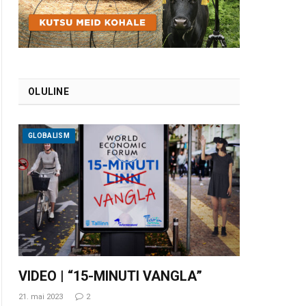
OLULINE
GLOBALISM
VIDEO | “15-MINUTI VANGLA”
21. mai 2023
2