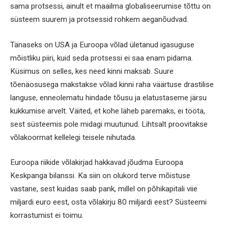
sama protsessi, ainult et maailma globaliseerumise tõttu on
süsteem suurem ja protsessid rohkem aeganõudvad.
Tänaseks on USA ja Euroopa võlad ületanud igasuguse
mõistliku piiri, kuid seda protsessi ei saa enam pidama.
Küsimus on selles, kes need kinni maksab. Suure
tõenäosusega makstakse võlad kinni raha väärtuse drastilise
languse, enneolematu hindade tõusu ja elatustaseme järsu
kukkumise arvelt. Väited, et kohe läheb paremaks, ei tööta,
sest süsteemis pole midagi muutunud. Lihtsalt proovitakse
võlakoormat kellelegi teisele nihutada.
Euroopa riikide võlakirjad hakkavad jõudma Euroopa
Keskpanga bilanssi. Ka siin on olukord terve mõistuse
vastane, sest kuidas saab pank, millel on põhikapitali viie
miljardi euro eest, osta võlakirju 80 miljardi eest? Süsteemi
korrastumist ei toimu.