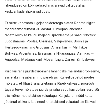
lahendused on kõik sellised, mis ajavad valitsustel ja
keskpankadel ihukarvad püsti.
Et mitte koormata lugejat näidetetega alates Rooma riigist,
meenutame viimast 30 aastat. Euroopas lahendati
rahatrükkimise kaudu majandusprobleeme ja saadi “rikkaks”
Jugoslaavias, Poolas, Ukrainas, Valgevenes, Bosnia ja
Hertsegoviinas ning Gruusias. Ameerikas — Mehhikos,
Boliivias, Argentiinas, Brasiilias ja Nikaraaguas. Aafrikas —
Angoolas, Madagaskaril, Mosambiigis, Zaires, Zimbabwes.
Kuid kui raha juurdetrükkimine lahendaks majandusprobleeme,
siis elaksime juba ammu paradiisis. Kui eelloetletud riikides
mõisteti, et õhust raha tekitamine lõpeb kehvasti, pöörduti
tagasi terve mõistuse juurde ja raha seoti kas dollari, euro või
siis mõne muu stabiilse valuutaga. Kahjuks on nüüd kätte
jõudnud olukord, kus need nn stabiilsed valuutad ise läbivad