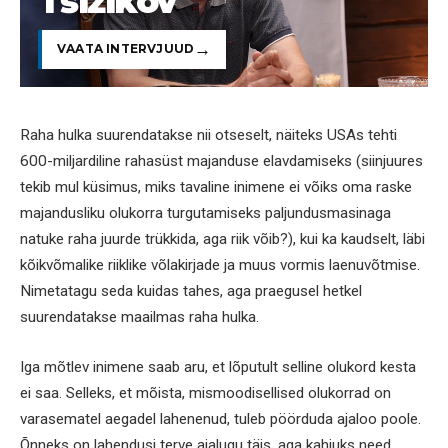
Tšižikov
VAATA INTERVJUUD
Raha hulka suurendatakse nii otseselt, näiteks USAs tehti
600-miljardiline rahasüst majanduse elavdamiseks (siinjuures
tekib mul küsimus, miks tavaline inimene ei võiks oma raske
majandusliku olukorra turgutamiseks paljundusmasinaga
natuke raha juurde trükkida, aga riik võib?), kui ka kaudselt, läbi
kõikvõmalike riiklike võlakirjade ja muus vormis laenuvõtmise.
Nimetatagu seda kuidas tahes, aga praegusel hetkel
suurendatakse maailmas raha hulka.
Iga mõtlev inimene saab aru, et lõputult selline olukord kesta
ei saa. Selleks, et mõista, mismoodisellised olukorrad on
varasematel aegadel lahenenud, tuleb pöörduda ajaloo poole.
Õnneks on lahendusi terve ajalugu täis, aga kahjuks need