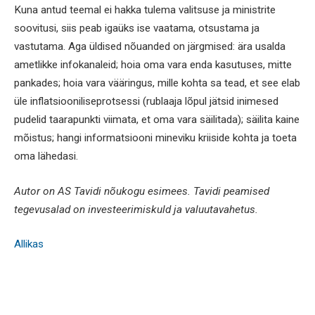
Kuna antud teemal ei hakka tulema valitsuse ja ministrite
soovitusi, siis peab igaüks ise vaatama, otsustama ja
vastutama. Aga üldised nõuanded on järgmised: ära usalda
ametlikke infokanaleid; hoia oma vara enda kasutuses, mitte
pankades; hoia vara vääringus, mille kohta sa tead, et see elab
üle inflatsiooniliseprotsessi (rublaaja lõpul jätsid inimesed
pudelid taarapunkti viimata, et oma vara säilitada); säilita kaine
mõistus; hangi informatsiooni mineviku kriiside kohta ja toeta
oma lähedasi.
Autor on AS Tavidi nõukogu esimees. Tavidi peamised
tegevusalad on investeerimiskuld ja valuutavahetus.
Allikas