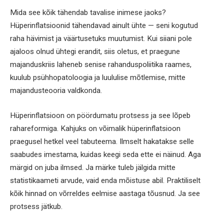
Mida see kõik tähendab tavalise inimese jaoks?
Hüperinflatsioonid tähendavad ainult ühte — seni kogutud
raha hävimist ja väärtusetuks muutumist. Kui siiani pole
ajaloos olnud ühtegi erandit, siis oletus, et praegune
majanduskriis laheneb senise rahanduspoliitika raames,
kuulub psühhopatoloogia ja luululise mõtlemise, mitte
majandusteooria valdkonda.
Hüperinflatsioon on pöördumatu protsess ja see lõpeb
rahareformiga. Kahjuks on võimalik hüperinflatsioon
praegusel hetkel veel tabuteema. Ilmselt hakatakse selle
saabudes imestama, kuidas keegi seda ette ei näinud. Aga
märgid on juba ilmsed. Ja märke tuleb jälgida mitte
statistikaameti arvude, vaid enda mõistuse abil. Praktiliselt
kõik hinnad on võrreldes eelmise aastaga tõusnud. Ja see
protsess jätkub.