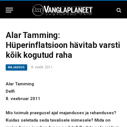
Alar Tamming:
Hüperinflatsioon hävitab varsti
kõik kogutud raha
8. veebr. 2011
MAJANDUS
Alar Tamming
Delfi
8. veebruar 2011
Mis toimub praegusel ajal majanduses ja rahanduses?
Kuidas seletada seda tavalisele inimesele? Mida on