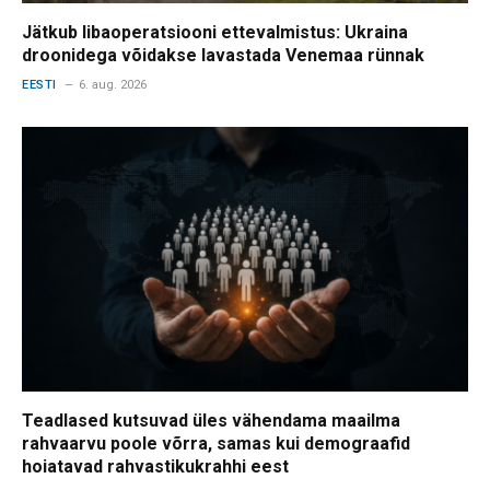
Jätkub libaoperatsiooni ettevalmistus: Ukraina
droonidega võidakse lavastada Venemaa rünnak
EESTI
6. aug. 2026
Teadlased kutsuvad üles vähendama maailma
rahvaarvu poole võrra, samas kui demograafid
hoiatavad rahvastikukrahhi eest