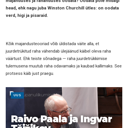
majanduses ja rahanduses oodata? Oodata pole midagi
head, ehk nagu juba Winston Churchill ütles: on oodata
verd, higi ja pisaraid.
Kõik majandusteooriad võib üldistada väite alla, et
juurdetrükitud raha vähendab ülejäänud käibel oleva raha
väärtust. Ehk teiste sõnadega — raha juurdetrükkimise
tulemusena muutub raha odavamaks ja kaubad kallimaks. See
protsess käib just praegu.
UUS
Raivo Paala ja Ingvar