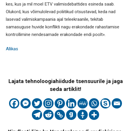
kes, kus ja mil moel ETV valimisdebattides esineda saab.
Olukord, kus võimulolevad poliitikud otsustavad, keda nad
lasevad valimiskampaania ajal teleekraanile, tekitab
samasuguse huvide konflikti nagu erakondade rahastamise
kontrollimine nendesamade erakondade endi poolt».
Allikas
Lajata tehnoloogiahiidude tsensuurile ja jaga
seda artiklit!