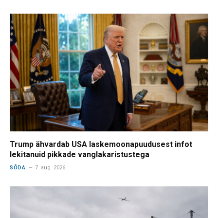
Trump ähvardab USA laskemoonapuudusest infot
lekitanuid pikkade vanglakaristustega
SÕDA
7. aug. 2026