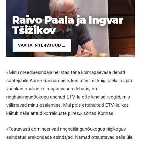
Raivo Paala ja Ingvar
Tšižikov
VAATA INTERVJUUD
«Minu meediaesindaja helistas täna kolmapäevase debati
saatejuhile Aarne Rannamäele, kes ütles, et kuigi oleksin igati
väärikas osaline kolmapäevases debatis, on
ringhäälingunõukogu andnud ETV-le ette kindlad reeglid, mis
välistavad minu osalemise. Mul pole etteheiteid ETV-le, kes
käitub neile antud korralduste piires,» sõnas Kunnas.
«Teatavasti domineerivad ringhäälingunõukogus riigikogus
esindatud erakondade esindajad. Nemad otsustavad selle üle,