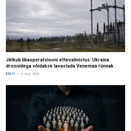
Jätkub libaoperatsiooni ettevalmistus: Ukraina
droonidega võidakse lavastada Venemaa rünnak
EESTI
6. aug. 2026