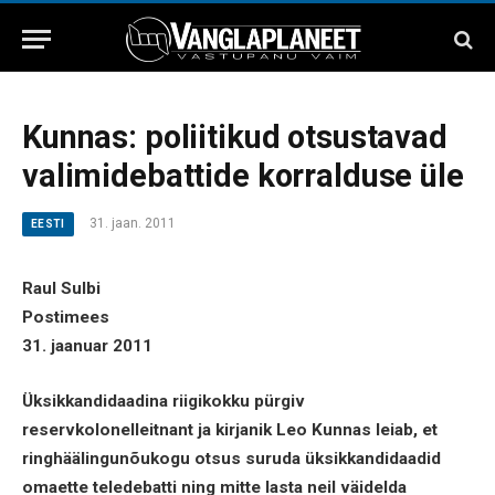
Kunnas: poliitikud otsustavad
valimidebattide korralduse üle
31. jaan. 2011
EESTI
Raul Sulbi
Postimees
31. jaanuar 2011
Üksikkandidaadina riigikokku pürgiv
reservkolonelleitnant ja kirjanik Leo Kunnas leiab, et
ringhäälingunõukogu otsus suruda üksikkandidaadid
omaette teledebatti ning mitte lasta neil väidelda