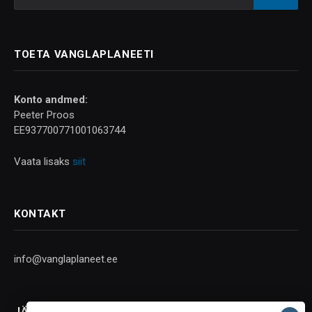
TOETA VANGLAPLANEETI
Konto andmed:
Peeter Proos
EE937700771001063744
Vaata lisaks
siit
KONTAKT
info@vanglaplaneet.ee
JÄLGI SOTSIAALMEEDIAS