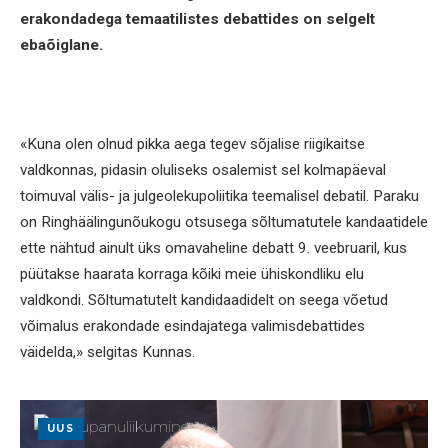
erakondadega temaatilistes debattides on selgelt
ebaõiglane.
«Kuna olen olnud pikka aega tegev sõjalise riigikaitse
valdkonnas, pidasin oluliseks osalemist sel kolmapäeval
toimuval välis- ja julgeolekupoliitika teemalisel debatil. Paraku
on Ringhäälingunõukogu otsusega sõltumatutele kandaatidele
ette nähtud ainult üks omavaheline debatt 9. veebruaril, kus
püütakse haarata korraga kõiki meie ühiskondliku elu
valdkondi. Sõltumatutelt kandidaadidelt on seega võetud
võimalus erakondade esindajatega valimisdebattides
väidelda,» selgitas Kunnas.
UUS