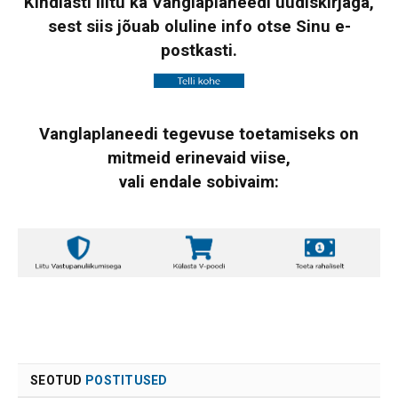
Kindlasti liitu ka Vanglaplaneedi uudiskirjaga,
sest siis jõuab oluline info otse Sinu e-
postkasti.
Vanglaplaneedi tegevuse toetamiseks on
mitmeid erinevaid viise,
vali endale sobivaim:
SEOTUD
POSTITUSED