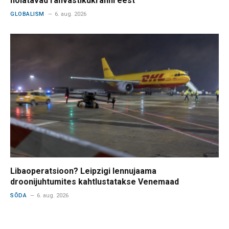
hoiatavad rahvastikukrahhi eest
GLOBALISM
6. aug. 2026
Libaoperatsioon? Leipzigi lennujaama
droonijuhtumites kahtlustatakse Venemaad
SÕDA
6. aug. 2026