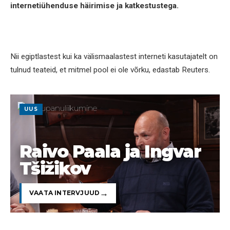
internetiühenduse häirimise ja katkestustega.
Nii egiptlastest kui ka välismaalastest interneti kasutajatelt on
tulnud teateid, et mitmel pool ei ole võrku, edastab Reuters.
UUS
Raivo Paala ja Ingvar
Tšižikov
VAATA INTERVJUUD