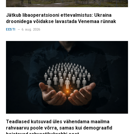
Jätkub libaoperatsiooni ettevalmistus: Ukraina
droonidega võidakse lavastada Venemaa rünnak
EESTI
6. aug. 2026
Teadlased kutsuvad üles vähendama maailma
rahvaarvu poole võrra, samas kui demograafid