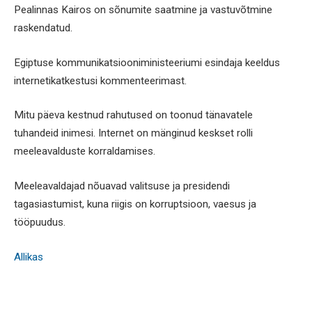
Pealinnas Kairos on sõnumite saatmine ja vastuvõtmine
raskendatud.
Egiptuse kommunikatsiooniministeeriumi esindaja keeldus
internetikatkestusi kommenteerimast.
Mitu päeva kestnud rahutused on toonud tänavatele
tuhandeid inimesi. Internet on mänginud keskset rolli
meeleavalduste korraldamises.
Meeleavaldajad nõuavad valitsuse ja presidendi
tagasiastumist, kuna riigis on korruptsioon, vaesus ja
tööpuudus.
Allikas