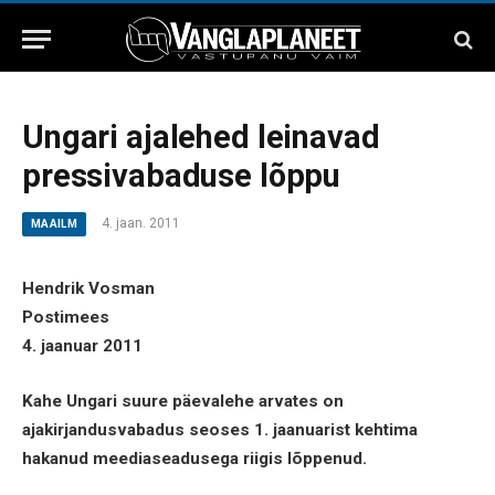
Ungari ajalehed leinavad
pressivabaduse lõppu
4. jaan. 2011
MAAILM
Hendrik Vosman
Postimees
4. jaanuar 2011
Kahe Ungari suure päevalehe arvates on
ajakirjandusvabadus seoses 1. jaanuarist kehtima
hakanud meediaseadusega riigis lõppenud.