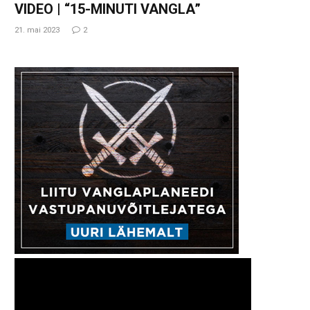
VIDEO | “15-MINUTI VANGLA”
21. mai 2023
2