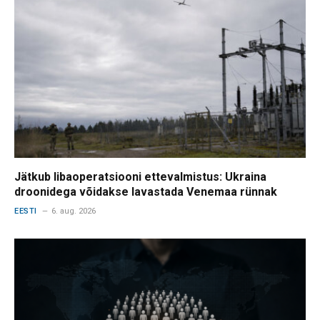
Jätkub libaoperatsiooni ettevalmistus: Ukraina
droonidega võidakse lavastada Venemaa rünnak
EESTI
6. aug. 2026