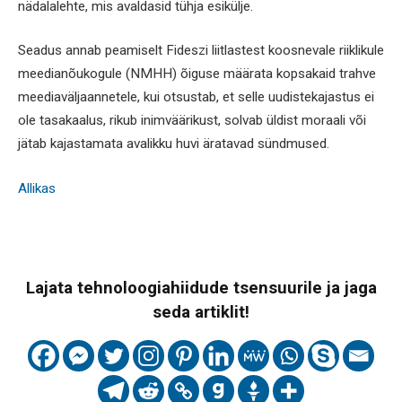
nädalalehte, mis avaldasid tühja esikülje.
Seadus annab peamiselt Fideszi liitlastest koosnevale riiklikule
meedianõukogule (NMHH) õiguse määrata kopsakaid trahve
meediaväljaannetele, kui otsustab, et selle uudistekajastus ei
ole tasakaalus, rikub inimväärikust, solvab üldist moraali või
jätab kajastamata avalikku huvi äratavad sündmused.
Allikas
Lajata tehnoloogiahiidude tsensuurile ja jaga
seda artiklit!