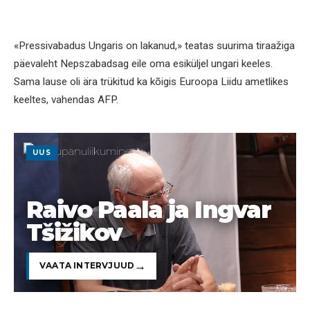
«Pressivabadus Ungaris on lakanud,» teatas suurima tiraažiga
päevaleht Nepszabadsag eile oma esiküljel ungari keeles.
Sama lause oli ära trükitud ka kõigis Euroopa Liidu ametlikes
keeltes, vahendas AFP.
UUS
Raivo Paala ja Ingvar
Tšižikov
VAATA INTERVJUUD