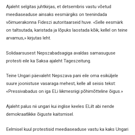
Ajaleht selgitas juhtkirjas, et detsembris vastu võetud
meediaseaduse ainsaks eesmärgiks on teenindada
võimuerakonna Fideszi autoritaarseid huve. «Selle eesmärk
on taltsutada, karistada ja lõpuks laostada kõik, kellel on teine
arvamus,» kirjutas leht.
Solidaarsusest Nepszabadsagiga avaldas samasuguse
protesti eile ka Saksa ajaleht Tageszeitung.
Teine Ungari päevaleht Nepszava pani eile oma esiküljele
suure joonistuse vasaraga mehest, kelle all seisis tekst:
«Pressivabadus on iga ELi liikmesriigi põhimõtteline õigus.»
Ajaleht palus nii ungari kui inglise keeles ELilt abi nende
demokraatlikke õiguste kaitsmisel.
Eelmisel kuul protestisid meediaseaduse vastu ka kaks Ungari