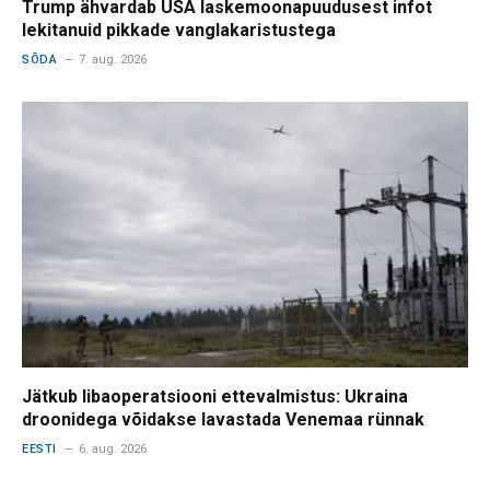
Trump ähvardab USA laskemoonapuudusest infot
lekitanuid pikkade vanglakaristustega
SÕDA
7. aug. 2026
Jätkub libaoperatsiooni ettevalmistus: Ukraina
droonidega võidakse lavastada Venemaa rünnak
EESTI
6. aug. 2026