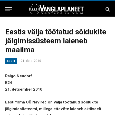
Eestis välja töötatud sõidukite
jälgimissüsteem laieneb
maailma
21. dets. 2010
EESTI
Raigo Neudorf
E24
21. detsember 2010
Eesti firma OÜ Navirec on välja töötanud sõidukite
jälgimissüsteemi, millega ettevõte laieneb aktiivselt