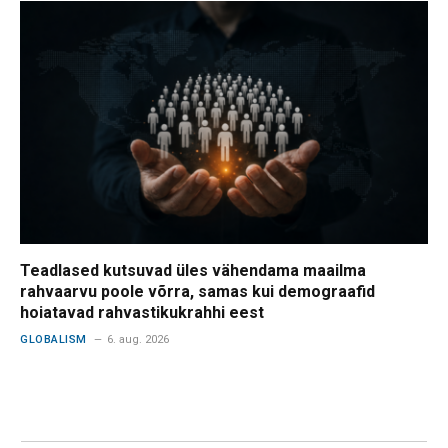
Teadlased kutsuvad üles vähendama maailma
rahvaarvu poole võrra, samas kui demograafid
hoiatavad rahvastikukrahhi eest
GLOBALISM
6. aug. 2026