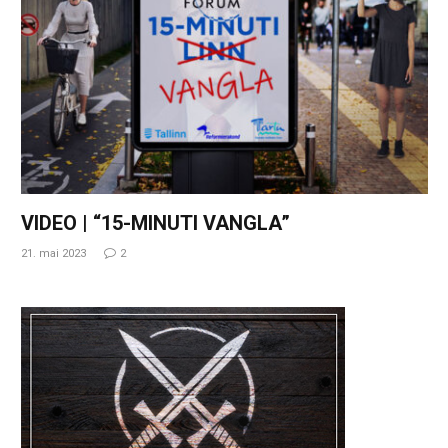
VIDEO | “15-MINUTI VANGLA”
21. mai 2023
2