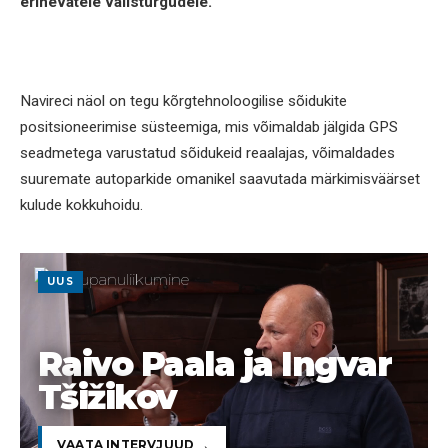
erinevatele välisturgudele.
Navireci näol on tegu kõrgtehnoloogilise sõidukite
positsioneerimise süsteemiga, mis võimaldab jälgida GPS
seadmetega varustatud sõidukeid reaalajas, võimaldades
suuremate autoparkide omanikel saavutada märkimisväärset
kulude kokkuhoidu.
UUS
Raivo Paala ja Ingvar
Tšižikov
VAATA INTERVJUUD