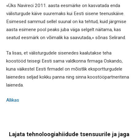
«Üks Navireci 2011. aasta eesmärke on kasvatada enda
välisturgude käive suuremaks kui Eesti sisene teenuskäive.
Esimesed sammud sellel suunal on ka tehtud, kuid järgmise
aasta esimene pool peaks juba väga selgelt näitama, kas
seatud eesmärk on võimalik ka saavutada,» sõnas Selirand.
Ta lisas, et välisturgudele sisenedes kaalutakse teha
koostööd teisegi Eesti sama valdkonna firmaga Oskando,
kuna väikestel Eesti firmadel on mõistlik eksportturgudele
laienedes seljad kokku panna ning sinna koostööpartneritena
laieneda.
Allikas
Lajata tehnoloogiahiidude tsensuurile ja jaga