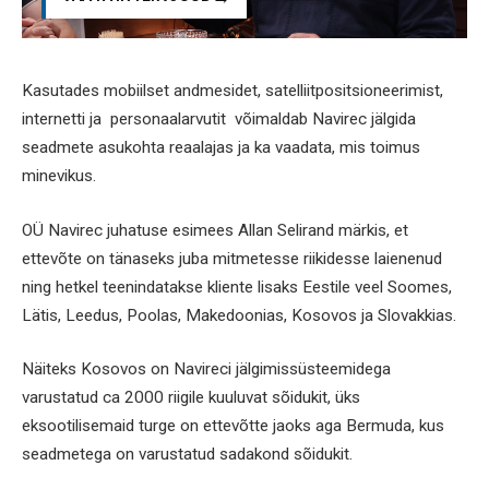
Kasutades mobiilset andmesidet, satelliitpositsioneerimist,
internetti ja personaalarvutit võimaldab Navirec jälgida
seadmete asukohta reaalajas ja ka vaadata, mis toimus
minevikus.
OÜ Navirec juhatuse esimees Allan Selirand märkis, et
ettevõte on tänaseks juba mitmetesse riikidesse laienenud
ning hetkel teenindatakse kliente lisaks Eestile veel Soomes,
Lätis, Leedus, Poolas, Makedoonias, Kosovos ja Slovakkias.
Näiteks Kosovos on Navireci jälgimissüsteemidega
varustatud ca 2000 riigile kuuluvat sõidukit, üks
eksootilisemaid turge on ettevõtte jaoks aga Bermuda, kus
seadmetega on varustatud sadakond sõidukit.