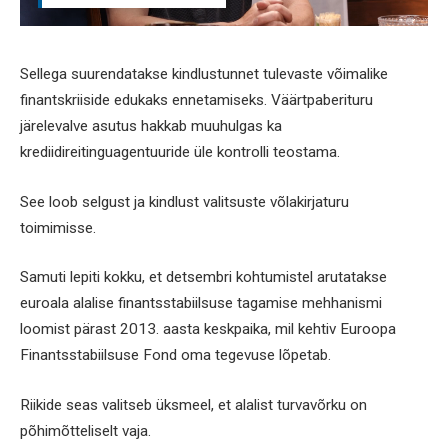
Sellega suurendatakse kindlustunnet tulevaste võimalike
finantskriiside edukaks ennetamiseks. Väärtpaberituru
järelevalve asutus hakkab muuhulgas ka
krediidireitinguagentuuride üle kontrolli teostama.
See loob selgust ja kindlust valitsuste võlakirjaturu
toimimisse.
Samuti lepiti kokku, et detsembri kohtumistel arutatakse
euroala alalise finantsstabiilsuse tagamise mehhanismi
loomist pärast 2013. aasta keskpaika, mil kehtiv Euroopa
Finantsstabiilsuse Fond oma tegevuse lõpetab.
Riikide seas valitseb üksmeel, et alalist turvavõrku on
põhimõtteliselt vaja.