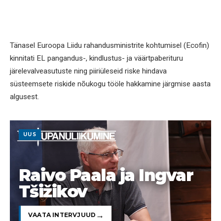
Tänasel Euroopa Liidu rahandusministrite kohtumisel (Ecofin)
kinnitati EL pangandus-, kindlustus- ja väärtpaberituru
järelevalveasutuste ning piiriüleseid riske hindava
süsteemsete riskide nõukogu tööle hakkamine järgmise aasta
algusest.
UUS
Raivo Paala ja Ingvar
Tšižikov
VAATA INTERVJUUD