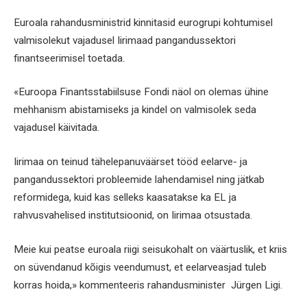
Euroala rahandusministrid kinnitasid eurogrupi kohtumisel
valmisolekut vajadusel Iirimaad pangandussektori
finantseerimisel toetada.
«Euroopa Finantsstabiilsuse Fondi näol on olemas ühine
mehhanism abistamiseks ja kindel on valmisolek seda
vajadusel käivitada.
Iirimaa on teinud tähelepanuväärset tööd eelarve- ja
pangandussektori probleemide lahendamisel ning jätkab
reformidega, kuid kas selleks kaasatakse ka EL ja
rahvusvahelised institutsioonid, on Iirimaa otsustada.
Meie kui peatse euroala riigi seisukohalt on väärtuslik, et kriis
on süvendanud kõigis veendumust, et eelarveasjad tuleb
korras hoida,» kommenteeris rahandusminister Jürgen Ligi.