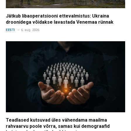
Jätkub libaoperatsiooni ettevalmistus: Ukraina
droonidega võidakse lavastada Venemaa rünnak
EESTI
6. aug. 2026
Teadlased kutsuvad üles vähendama maailma
rahvaarvu poole võrra, samas kui demograafid