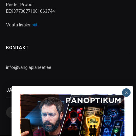
Peeter Proos
EE937700771001063744
Vaata lisaks
siit
KONTAKT
info@vanglaplaneet.ee
JÄLGI SOTSIAALMEEDIAS
Facebook
X
Instagram
YouTube
Telegram
(Twitter)