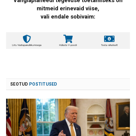
Vanglaplaneedi tegevuse toetamiseks on
mitmeid erinevaid viise,
vali endale sobivaim:
SEOTUD
POSTITUSED