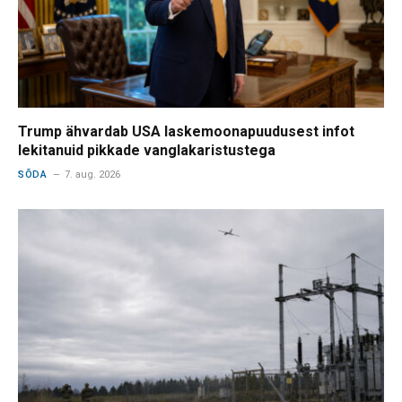
Trump ähvardab USA laskemoonapuudusest infot
lekitanuid pikkade vanglakaristustega
SÕDA
7. aug. 2026