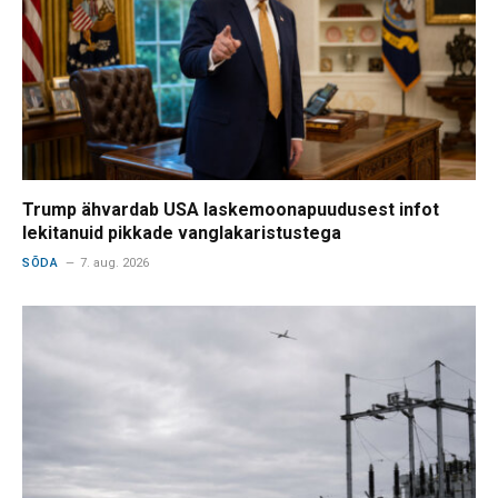
Trump ähvardab USA laskemoonapuudusest infot
lekitanuid pikkade vanglakaristustega
SÕDA
7. aug. 2026