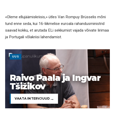
«Oleme ellujäämiskriisis,» ütles Van Rompuy Brüsselis mõni
tund enne seda, kui 16-liikmelise euroala rahandusministrid
saavad kokku, et arutada ELi sekkumist vajada võivate Iirimaa
ja Portugali võlakriisi lahendamist.
UUS
Raivo Paala ja Ingvar
Tšižikov
VAATA INTERVJUUD