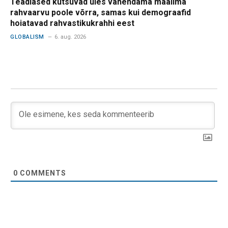
Teadlased kutsuvad üles vähendama maailma
rahvaarvu poole võrra, samas kui demograafid
hoiatavad rahvastikukrahhi eest
GLOBALISM
6. aug. 2026
0
COMMENTS