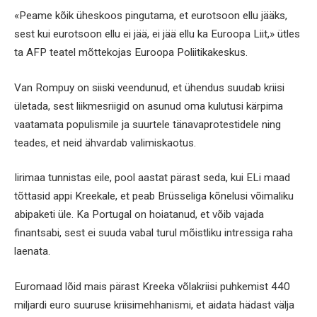
«Peame kõik üheskoos pingutama, et eurotsoon ellu jääks,
sest kui eurotsoon ellu ei jää, ei jää ellu ka Euroopa Liit,» ütles
ta AFP teatel mõttekojas Euroopa Poliitikakeskus.
Van Rompuy on siiski veendunud, et ühendus suudab kriisi
ületada, sest liikmesriigid on asunud oma kulutusi kärpima
vaatamata populismile ja suurtele tänavaprotestidele ning
teades, et neid ähvardab valimiskaotus.
Iirimaa tunnistas eile, pool aastat pärast seda, kui ELi maad
tõttasid appi Kreekale, et peab Brüsseliga kõnelusi võimaliku
abipaketi üle. Ka Portugal on hoiatanud, et võib vajada
finantsabi, sest ei suuda vabal turul mõistliku intressiga raha
laenata.
Euromaad lõid mais pärast Kreeka võlakriisi puhkemist 440
miljardi euro suuruse kriisimehhanismi, et aidata hädast välja