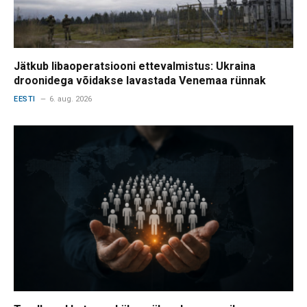
Jätkub libaoperatsiooni ettevalmistus: Ukraina
droonidega võidakse lavastada Venemaa rünnak
EESTI
6. aug. 2026