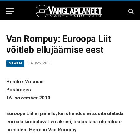
Van Rompuy: Euroopa Liit
võitleb ellujäämise eest
16. nov. 2010
MAAILM
Hendrik Vosman
Postimees
16. november 2010
Euroopa Liit ei jää ellu, kui ühendus ei suuda ületada
euroala kimbutavat võlakriisi, teatas täna ühenduse
president Herman Van Rompuy.