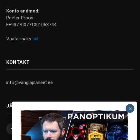
Konto andmed:
Peeter Proos
EE937700771001063744
Vaata lisaks
siit
KONTAKT
info@vanglaplaneet.ee
JÄLGI SOTSIAALMEEDIAS
Facebook
X
Instagram
YouTube
Telegram
(Twitter)