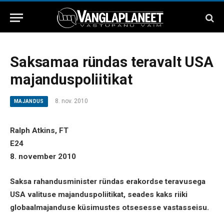
Saksamaa ründas teravalt USA
majanduspoliitikat
8. nov. 2010
MAJANDUS
Ralph Atkins, FT
E24
8. november 2010
Saksa rahandusminister ründas erakordse teravusega
USA valituse majanduspoliitikat, seades kaks riiki
globaalmajanduse küsimustes otsesesse vastasseisu.