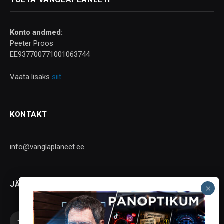
Konto andmed:
Peeter Proos
EE937700771001063744
Vaata lisaks
siit
KONTAKT
info@vanglaplaneet.ee
JÄLGI SOTSIAALMEEDIAS