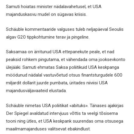
Samuti hoiatas minister nädalavahetusel, et USA
majanduskasvu mudel on sügavas kriisis.
Schäuble kommentaaride valguses tuleb neljapäeval Seoulis
algav G20 tippkohtumine terav ja pingeline.
Saksamaa on ärritunud USA ettepanekute peale, et nad
peaksid rohkem pingutama, et vähendada oma jooksevkonto
ülejääki. Samuti ehmatas Saksa poliitikuid USA keskpanga
möödunud nädalal vastuvõetud otsus finantsturgudele 600
miljardit dollarit juurde pumbata, üritades niiviisi USA
majandusväljavaateid elustada.
Schäuble nimetas USA poliitikat «abituks». Tänases ajakirjas
Der Spiegel avaldatud intervjuus võttis ta veelgi tõsisema
tooni ning ütles, et USA keskpank suurendas oma otsusega
maailmamajanduses valitsevat ebakindlust.