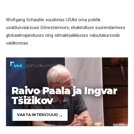
Wolfgang Schäuble süüdistas USAd oma poliitik
usaldusväärsuse õõnestamises, ebakindluse suurendamises
globaalmajanduses ning silmakirjalikkuses valuutakursside
valdkonnas.
UUS
Raivo Paala ja Ingvar
Tšižikov
VAATA INTERVJUUD