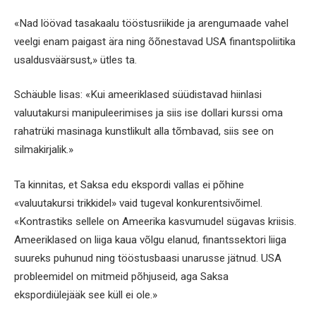
«Nad löövad tasakaalu tööstusriikide ja arengumaade vahel
veelgi enam paigast ära ning õõnestavad USA finantspoliitika
usaldusväärsust,» ütles ta.
Schäuble lisas: «Kui ameeriklased süüdistavad hiinlasi
valuutakursi manipuleerimises ja siis ise dollari kurssi oma
rahatrüki masinaga kunstlikult alla tõmbavad, siis see on
silmakirjalik.»
Ta kinnitas, et Saksa edu ekspordi vallas ei põhine
«valuutakursi trikkidel» vaid tugeval konkurentsivõimel.
«Kontrastiks sellele on Ameerika kasvumudel sügavas kriisis.
Ameeriklased on liiga kaua võlgu elanud, finantssektori liiga
suureks puhunud ning tööstusbaasi unarusse jätnud. USA
probleemidel on mitmeid põhjuseid, aga Saksa
ekspordiülejääk see küll ei ole.»