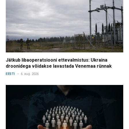
Jätkub libaoperatsiooni ettevalmistus: Ukraina
droonidega võidakse lavastada Venemaa rünnak
EESTI
6. aug. 2026