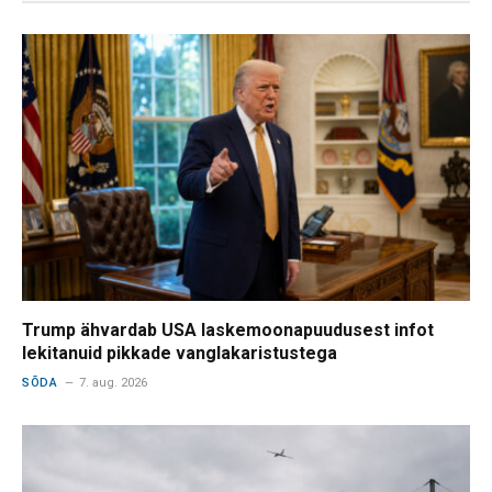
Trump ähvardab USA laskemoonapuudusest infot
lekitanuid pikkade vanglakaristustega
SÕDA
7. aug. 2026