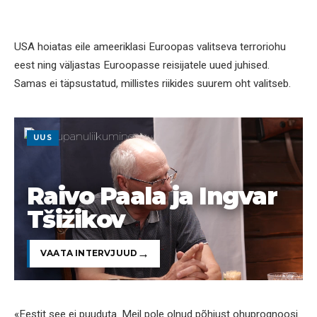
USA hoiatas eile ameeriklasi Euroopas valitseva terroriohu
eest ning väljastas Euroopasse reisijatele uued juhised.
Samas ei täpsustatud, millistes riikides suurem oht valitseb.
UUS
Raivo Paala ja Ingvar
Tšižikov
VAATA INTERVJUUD
«Eestit see ei puuduta. Meil pole olnud põhjust ohuprognoosi