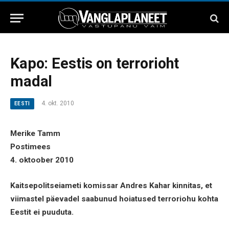
Kapo: Eestis on terrorioht
madal
4. okt. 2010
EESTI
Merike Tamm
Postimees
4. oktoober 2010
Kaitsepolitseiameti komissar Andres Kahar kinnitas, et
viimastel päevadel saabunud hoiatused terroriohu kohta
Eestit ei puuduta.