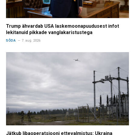
Trump ähvardab USA laskemoonapuudusest infot
lekitanuid pikkade vanglakaristustega
SÕDA
7. aug. 2026
Jätkub libaoperatsiooni ettevalmistus: Ukraina