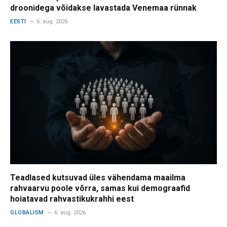
droonidega võidakse lavastada Venemaa rünnak
EESTI
6. aug. 2026
Teadlased kutsuvad üles vähendama maailma
rahvaarvu poole võrra, samas kui demograafid
hoiatavad rahvastikukrahhi eest
GLOBALISM
6. aug. 2026