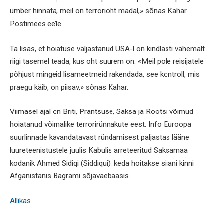
ümber hinnata, meil on terrorioht madal,» sõnas Kahar
Postimees.ee’le.
Ta lisas, et hoiatuse väljastanud USA-l on kindlasti vähemalt
riigi tasemel teada, kus oht suurem on. «Meil pole reisijatele
põhjust mingeid lisameetmeid rakendada, see kontroll, mis
praegu käib, on piisav,» sõnas Kahar.
Viimasel ajal on Briti, Prantsuse, Saksa ja Rootsi võimud
hoiatanud võimalike terrorirünnakute eest. Info Euroopa
suurlinnade kavandatavast ründamisest paljastas lääne
luureteenistustele juulis Kabulis arreteeritud Saksamaa
kodanik Ahmed Sidiqi (Siddiqui), keda hoitakse siiani kinni
Afganistanis Bagrami sõjaväebaasis.
Allikas