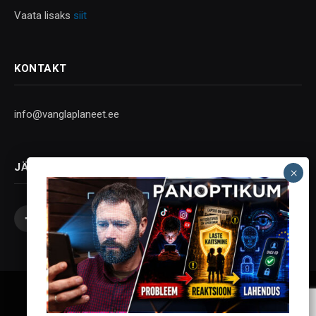
Vaata lisaks
siit
KONTAKT
info@vanglaplaneet.ee
JÄLGI SOTSIAALMEEDIAS
Facebook
X
Instagram
YouTube
Telegram
(Twitter)
Vanglaplaneet - Vastupanu Vaim