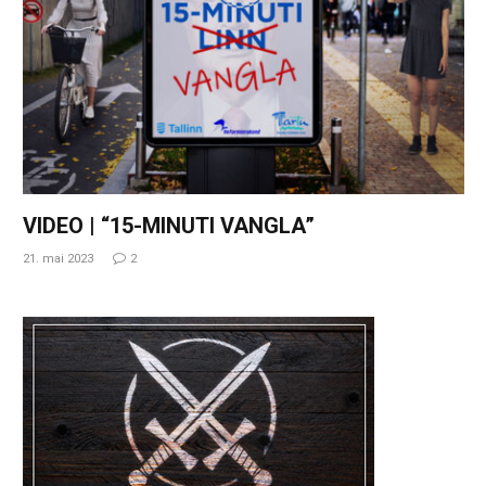
VIDEO | “15-MINUTI VANGLA”
21. mai 2023
2