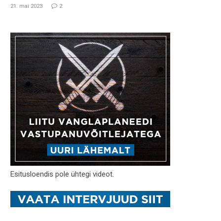
21. mai 2023
2
Esitusloendis pole ühtegi videot.