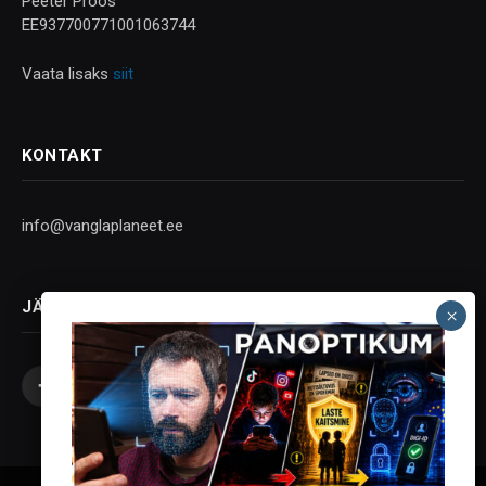
Peeter Proos
EE937700771001063744
Vaata lisaks
siit
KONTAKT
info@vanglaplaneet.ee
JÄLGI SOTSIAALMEEDIAS
Facebook
X
Instagram
YouTube
Telegram
(Twitter)