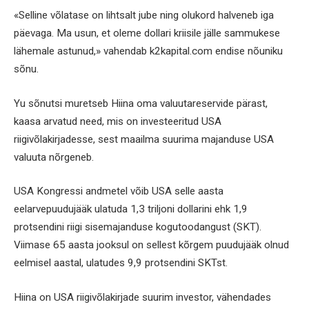
«Selline võlatase on lihtsalt jube ning olukord halveneb iga
päevaga. Ma usun, et oleme dollari kriisile jälle sammukese
lähemale astunud,» vahendab k2kapital.com endise nõuniku
sõnu.
Yu sõnutsi muretseb Hiina oma valuutareservide pärast,
kaasa arvatud need, mis on investeeritud USA
riigivõlakirjadesse, sest maailma suurima majanduse USA
valuuta nõrgeneb.
USA Kongressi andmetel võib USA selle aasta
eelarvepuudujääk ulatuda 1,3 triljoni dollarini ehk 1,9
protsendini riigi sisemajanduse kogutoodangust (SKT).
Viimase 65 aasta jooksul on sellest kõrgem puudujääk olnud
eelmisel aastal, ulatudes 9,9 protsendini SKTst.
Hiina on USA riigivõlakirjade suurim investor, vähendades