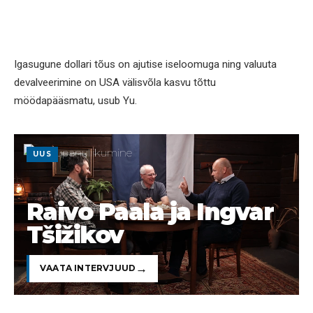
Igasugune dollari tõus on ajutise iseloomuga ning valuuta
devalveerimine on USA välisvõla kasvu tõttu
möödapääsmatu, usub Yu.
UUS
Raivo Paala ja Ingvar
Tšižikov
VAATA INTERVJUUD