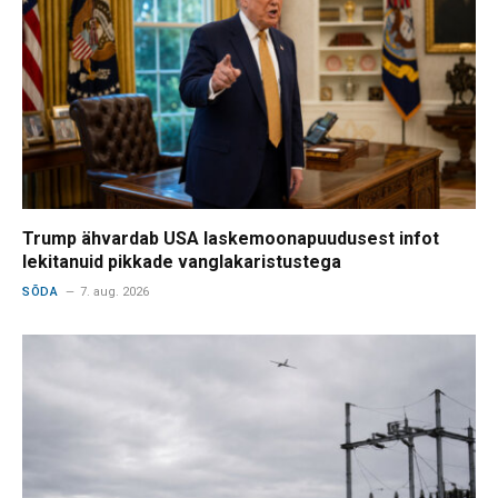
Trump ähvardab USA laskemoonapuudusest infot
lekitanuid pikkade vanglakaristustega
SÕDA
7. aug. 2026