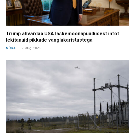
Trump ähvardab USA laskemoonapuudusest infot
lekitanuid pikkade vanglakaristustega
SÕDA
7. aug. 2026