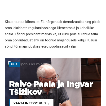
Klaus teatas kõnes, et EL nõrgendab demokraatiat ning piirab
oma laialdaste regulatsioonidega liikmesmaid ja kohalikke
ärisid. Tšehhi president märkis ka, et euro pole suutnud täita
oma põhilubadust ehk on toonud majandusele kahju. Klausi
sõnul tõi majanduskriis euro puudujäägid välja.
UUS
Raivo Paala ja Ingvar
Tšižikov
VAATA INTERVJUUD