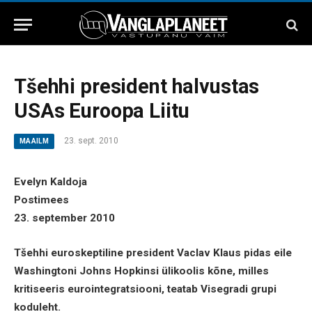
Tšehhi president halvustas
USAs Euroopa Liitu
23. sept. 2010
MAAILM
Evelyn Kaldoja
Postimees
23. september 2010
Tšehhi euroskeptiline president Vaclav Klaus pidas eile
Washingtoni Johns Hopkinsi ülikoolis kõne, milles
kritiseeris eurointegratsiooni, teatab Visegradi grupi
koduleht.