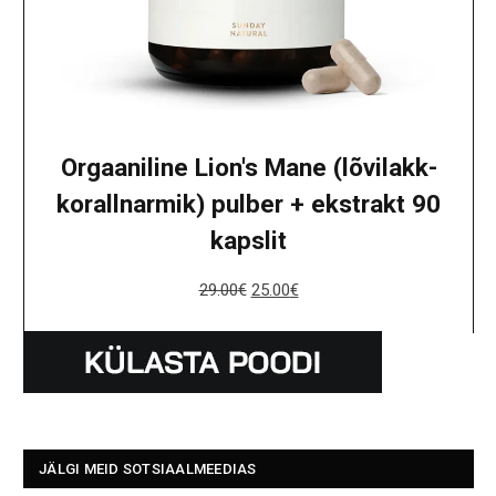
Orgaaniline Lion's Mane (lõvilakk-
korallnarmik) pulber + ekstrakt 90
kapslit
29.00
€
25.00
€
JÄLGI MEID SOTSIAALMEEDIAS