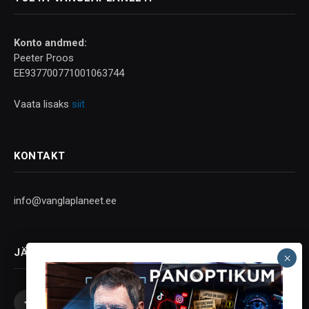
Konto andmed:
Peeter Proos
EE937700771001063744
Vaata lisaks
siit
KONTAKT
info@vanglaplaneet.ee
JÄLGI SOTSIAALMEEDIAS
Facebook
X
Instagram
YouTube
Telegram