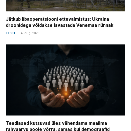
Jätkub libaoperatsiooni ettevalmistus: Ukraina
droonidega võidakse lavastada Venemaa rünnak
EESTI
6. aug. 2026
Teadlased kutsuvad üles vähendama maailma
rahvaarvu poole võrra, samas kui demograafid