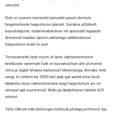
vanustel.
Risk on suurem esimestel päevadel pärast ülemiste
hingamisteede haigustesse jäämist. Surrakse põhiliselt
kopsuhaiguste, südamerabanduse või ajuinsuldi tagajärjel.
Arenenud maades lapsed vaktsiiniga välditavatesse
haigustesse enam ei sure.
Terviseametile teeb muret, et laste vaktsineerimisest
keelduvate vanemate hulk on kasvanud kuni ühe protsendi
võrra ja sageli tehakse kaitsesüst hilinemisega. Ärevaks teeb
seegi, et rohkem kui 3000 last jääb igal aastal enne kooli
läkaköha vastu vaktsineerimata, kuigi haigestunute arv on
viimasel ajal suurenenud. Mullu jäi läkaköhasse näiteks 629
inimest.
Tartu Ülikooli mikrobioloogia instituudi juhataja professor Irja