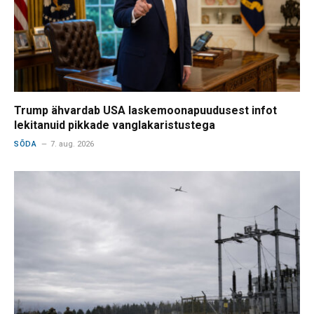
Trump ähvardab USA laskemoonapuudusest infot
lekitanuid pikkade vanglakaristustega
SÕDA
7. aug. 2026