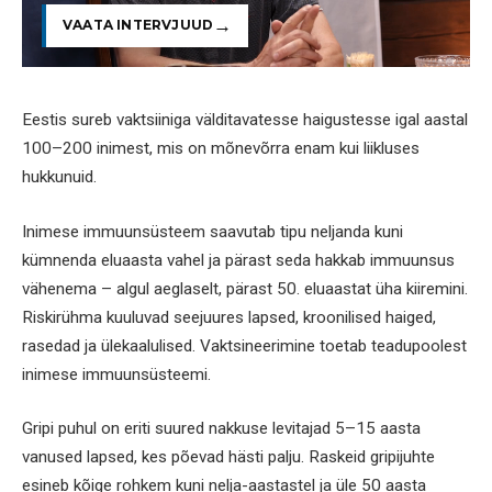
VAATA INTERVJUUD
Eestis sureb vaktsiiniga välditavatesse haigustesse igal aastal
100–200 inimest, mis on mõnevõrra enam kui liikluses
hukkunuid.
Inimese immuunsüsteem saavutab tipu neljanda kuni
kümnenda eluaasta vahel ja pärast seda hakkab immuunsus
vähenema – algul aeglaselt, pärast 50. eluaastat üha kiiremini.
Riskirühma kuuluvad seejuures lapsed, kroonilised haiged,
rasedad ja ülekaalulised. Vaktsineerimine toetab teadupoolest
inimese immuunsüsteemi.
Gripi puhul on eriti suured nakkuse levitajad 5–15 aasta
vanused lapsed, kes põevad hästi palju. Raskeid gripijuhte
esineb kõige rohkem kuni nelja-aastastel ja üle 50 aasta