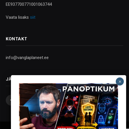
EE937700771001063744
Vaata lisaks
siit
KONTAKT
info@vanglaplaneet.ee
JÄLGI SOTSIAALMEEDIAS
Facebook
X
Instagram
YouTube
Telegram
(Twitter)