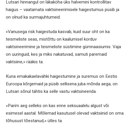
Lutsari hinnangul on läkaköha üks halvemini kontrollitav
haigus – vaatamata vaktsineerimisele haigestumus püsib ja
on olnud ka surmajuhtumeid.
«Vanusega risk haigestuda kasvab, kuid suur oht on ka
teismeliste seas, mistõttu on kaalumisel korduv
vaktsineerimine ja teismeliste süstimine gümnaasiumis. Vaja
on uuringuid, kes ja miks nakatuvad, samuti paremaid
vaktsiine,» rääkis ta.
Kuna emakakaelavähki haigestumine ja suremus on Eestis
Euroopa kõrgemaid ja püsib sellisena juba mõnda aega, on
Lutsari sõnul tähtis ka selle vastu vaktsineerida.
«Parim aeg selleks on kas enne seksuaalelu algust või
esimesel aastal. Mõlemad kasutusel olevad vaktsiinid on oma
tõhusust tõestanud,» ütles ta.