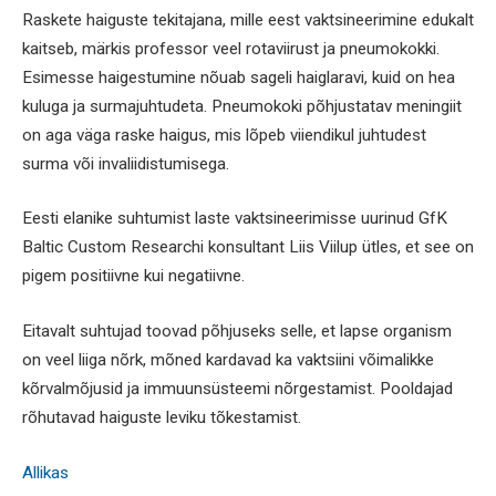
Raskete haiguste tekitajana, mille eest vaktsineerimine edukalt
kaitseb, märkis professor veel rotaviirust ja pneumokokki.
Esimesse haigestumine nõuab sageli haiglaravi, kuid on hea
kuluga ja surmajuhtudeta. Pneumokoki põhjustatav meningiit
on aga väga raske haigus, mis lõpeb viiendikul juhtudest
surma või invaliidistumisega.
Eesti elanike suhtumist laste vaktsineerimisse uurinud GfK
Baltic Custom Researchi konsultant Liis Viilup ütles, et see on
pigem positiivne kui negatiivne.
Eitavalt suhtujad toovad põhjuseks selle, et lapse organism
on veel liiga nõrk, mõned kardavad ka vaktsiini võimalikke
kõrvalmõjusid ja immuunsüsteemi nõrgestamist. Pooldajad
rõhutavad haiguste leviku tõkestamist.
Allikas