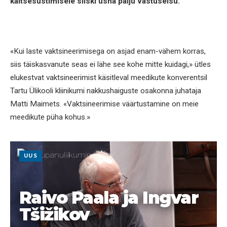
kaitsesüstimisele siiski üsna palju vastuseisu.
«Kui laste vaktsineerimisega on asjad enam-vähem korras,
siis täiskasvanute seas ei lähe see kohe mitte kuidagi,» ütles
elukestvat vaktsineerimist käsitleval meedikute konverentsil
Tartu Ülikooli kliinikumi nakkushaiguste osakonna juhataja
Matti Maimets. «Vaktsineerimise väärtustamine on meie
meedikute püha kohus.»
UUS
Raivo Paala ja Ingvar
Tšižikov