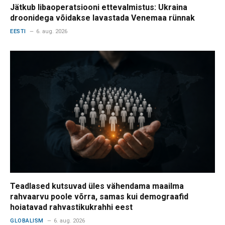
Jätkub libaoperatsiooni ettevalmistus: Ukraina
droonidega võidakse lavastada Venemaa rünnak
EESTI
6. aug. 2026
Teadlased kutsuvad üles vähendama maailma
rahvaarvu poole võrra, samas kui demograafid
hoiatavad rahvastikukrahhi eest
GLOBALISM
6. aug. 2026