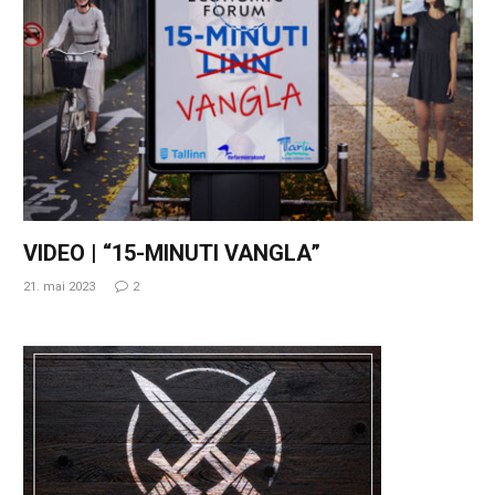
VIDEO | “15-MINUTI VANGLA”
21. mai 2023
2