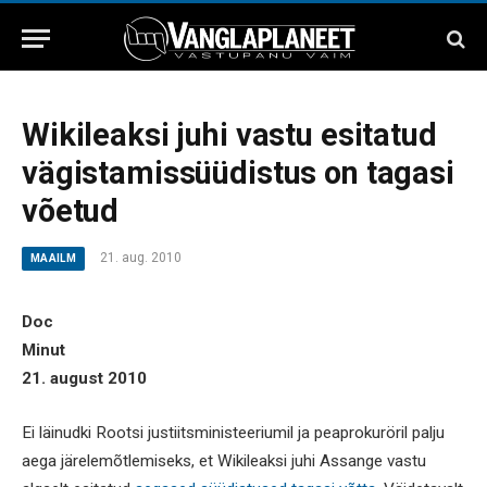
Wikileaksi juhi vastu esitatud
vägistamissüüdistus on tagasi
võetud
21. aug. 2010
MAAILM
Doc
Minut
21. august 2010
Ei läinudki Rootsi justiitsministeeriumil ja peaprokuröril palju
aega järelemõtlemiseks, et Wikileaksi juhi Assange vastu