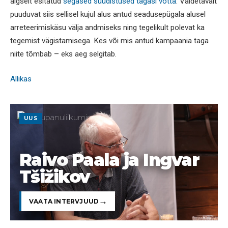
algselt esitatud
segased süüdistused tagasi võtta
. Väidetavalt
puuduvat siis sellisel kujul alus antud seadusepügala alusel
arreteerimiskäsu välja andmiseks ning tegelikult polevat ka
tegemist vägistamisega. Kes või mis antud kampaania taga
niite tõmbab – eks aeg selgitab.
Allikas
UUS
Raivo Paala ja Ingvar
Tšižikov
VAATA INTERVJUUD