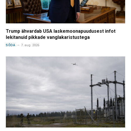
Trump ähvardab USA laskemoonapuudusest infot
lekitanuid pikkade vanglakaristustega
SÕDA
7. aug. 2026