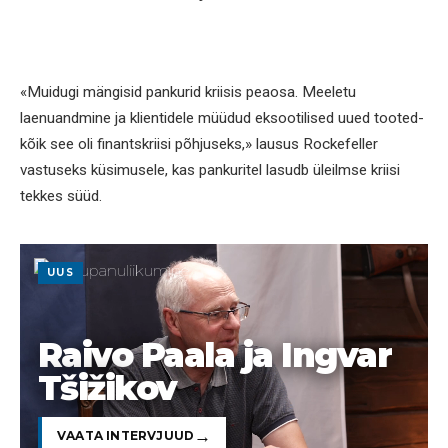
«Muidugi mängisid pankurid kriisis peaosa. Meeletu
laenuandmine ja klientidele müüdud eksootilised uued tooted-
kõik see oli finantskriisi põhjuseks,» lausus Rockefeller
vastuseks küsimusele, kas pankuritel lasudb üleilmse kriisi
tekkes süüd.
UUS
Raivo Paala ja Ingvar
Tšižikov
VAATA INTERVJUUD