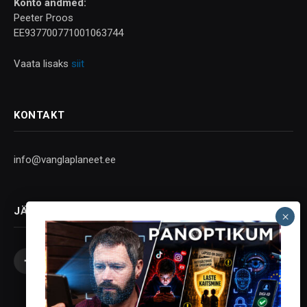
Konto andmed:
Peeter Proos
EE937700771001063744
Vaata lisaks
siit
KONTAKT
info@vanglaplaneet.ee
JÄLGI SOTSIAALMEEDIAS
Facebook
X
Instagram
YouTube
Telegram
(Twitter)