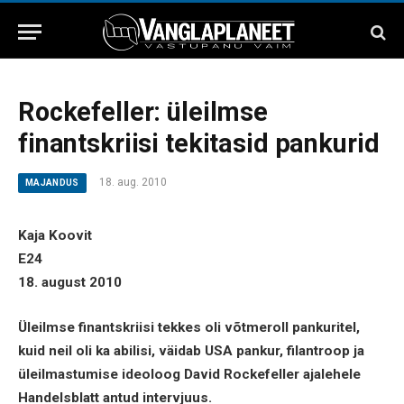
Rockefeller: üleilmse
finantskriisi tekitasid pankurid
18. aug. 2010
MAJANDUS
Kaja Koovit
E24
18. august 2010
Üleilmse finantskriisi tekkes oli võtmeroll pankuritel,
kuid neil oli ka abilisi, väidab USA pankur, filantroop ja
üleilmastumise ideoloog David Rockefeller ajalehele
Handelsblatt antud intervjuus.