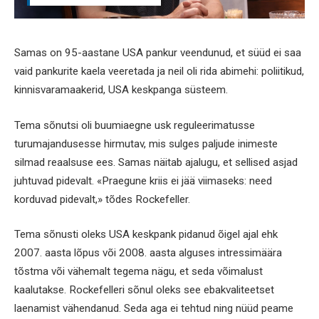
Samas on 95-aastane USA pankur veendunud, et süüd ei saa
vaid pankurite kaela veeretada ja neil oli rida abimehi: poliitikud,
kinnisvaramaakerid, USA keskpanga süsteem.
Tema sõnutsi oli buumiaegne usk reguleerimatusse
turumajandusesse hirmutav, mis sulges paljude inimeste
silmad reaalsuse ees. Samas näitab ajalugu, et sellised asjad
juhtuvad pidevalt. «Praegune kriis ei jää viimaseks: need
korduvad pidevalt,» tõdes Rockefeller.
Tema sõnusti oleks USA keskpank pidanud õigel ajal ehk
2007. aasta lõpus või 2008. aasta alguses intressimäära
tõstma või vähemalt tegema nägu, et seda võimalust
kaalutakse. Rockefelleri sõnul oleks see ebakvaliteetset
laenamist vähendanud. Seda aga ei tehtud ning nüüd peame