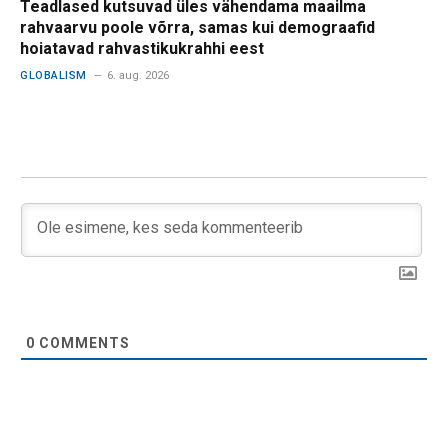
Teadlased kutsuvad üles vähendama maailma
rahvaarvu poole võrra, samas kui demograafid
hoiatavad rahvastikukrahhi eest
GLOBALISM
6. aug. 2026
0
COMMENTS