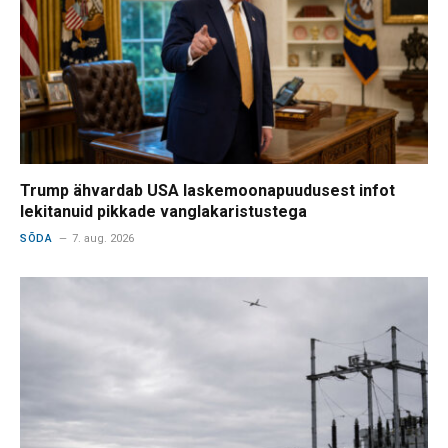
Trump ähvardab USA laskemoonapuudusest infot
lekitanuid pikkade vanglakaristustega
SÕDA
7. aug. 2026