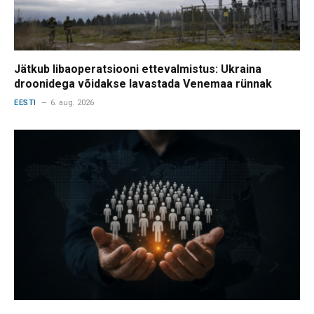
Jätkub libaoperatsiooni ettevalmistus: Ukraina
droonidega võidakse lavastada Venemaa rünnak
EESTI
6. aug. 2026