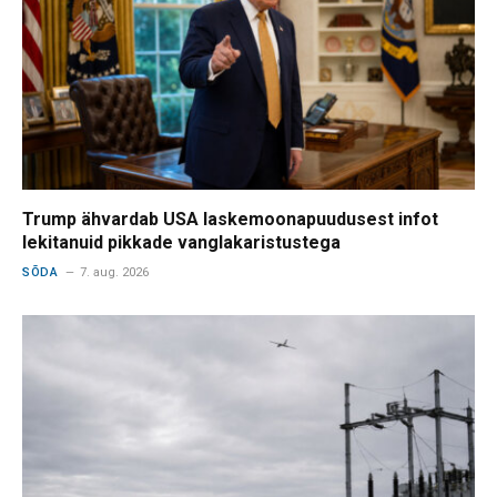
Trump ähvardab USA laskemoonapuudusest infot
lekitanuid pikkade vanglakaristustega
SÕDA
7. aug. 2026