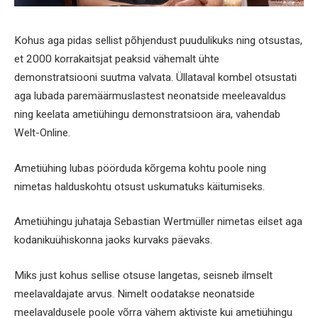
Kohus aga pidas sellist põhjendust puudulikuks ning otsustas,
et 2000 korrakaitsjat peaksid vähemalt ühte
demonstratsiooni suutma valvata. Üllataval kombel otsustati
aga lubada paremäärmuslastest neonatside meeleavaldus
ning keelata ametiühingu demonstratsioon ära, vahendab
Welt-Online.
Ametiühing lubas pöörduda kõrgema kohtu poole ning
nimetas halduskohtu otsust uskumatuks käitumiseks.
Ametiühingu juhataja Sebastian Wertmüller nimetas eilset aga
kodanikuühiskonna jaoks kurvaks päevaks.
Miks just kohus sellise otsuse langetas, seisneb ilmselt
meelavaldajate arvus. Nimelt oodatakse neonatside
meelavaldusele poole võrra vähem aktiviste kui ametiühingu