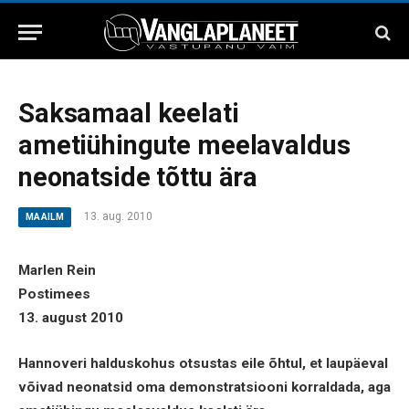
Saksamaal keelati
ametiühingute meelavaldus
neonatside tõttu ära
13. aug. 2010
MAAILM
Marlen Rein
Postimees
13. august 2010
Hannoveri halduskohus otsustas eile õhtul, et laupäeval
võivad neonatsid oma demonstratsiooni korraldada, aga