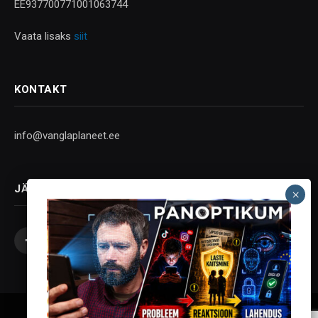
EE937700771001063744
Vaata lisaks
siit
KONTAKT
info@vanglaplaneet.ee
JÄLGI SOTSIAALMEEDIAS
Facebook
X
Instagram
YouTube
Telegram
(Twitter)