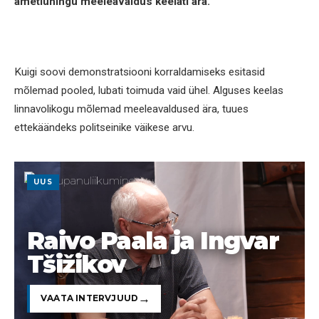
ametiühingu meeleavaldus keelati ära.
Kuigi soovi demonstratsiooni korraldamiseks esitasid
mõlemad pooled, lubati toimuda vaid ühel. Alguses keelas
linnavolikogu mõlemad meeleavaldused ära, tuues
ettekäändeks politseinike väikese arvu.
UUS
Raivo Paala ja Ingvar
Tšižikov
VAATA INTERVJUUD