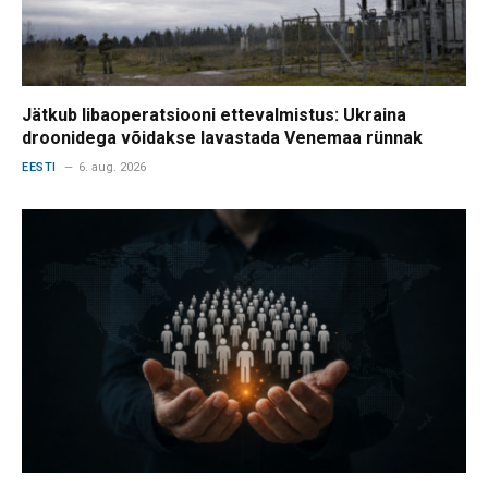
Jätkub libaoperatsiooni ettevalmistus: Ukraina
droonidega võidakse lavastada Venemaa rünnak
EESTI
6. aug. 2026