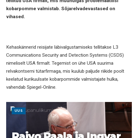
tellitud USA firmalt, mis muuhulgas problemaatilisi
kobarpomme valmistab. Sõjarelvadevastased on
vihased.
Kehaskännerid reisijate läbivalgustamiseks tellitakse L3
Communications Security and Detection Systems (CSDS)
nimeliselt USA firmalt. Tegemist on ühe USA suurima
relvakontserni tütarfirmaga, mis kuulub paljude riikide poolt
keelatud kurikuulsate kobarpommide valmistajate hulka,
vahendab Spiegel-Online.
UUS
Raivo Paala ja Ingvar