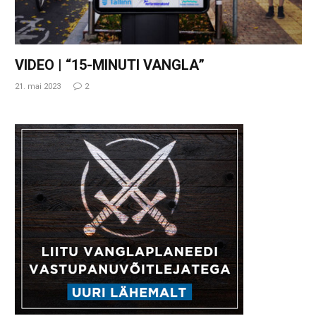
VIDEO | “15-MINUTI VANGLA”
21. mai 2023
2