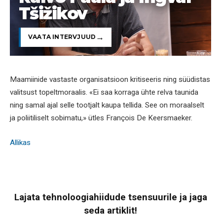
Tšižikov
VAATA INTERVJUUD
Maamiinide vastaste organisatsioon kritiseeris ning süüdistas
valitsust topeltmoraalis. «Ei saa korraga ühte relva taunida
ning samal ajal selle tootjalt kaupa tellida. See on moraalselt
ja poliitiliselt sobimatu,» ütles François De Keersmaeker.
Allikas
Lajata tehnoloogiahiidude tsensuurile ja jaga
seda artiklit!