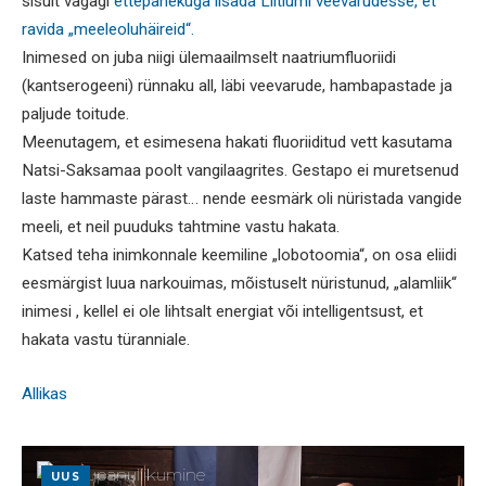
sisult vägagi
ettepanekuga lisada Liitiumi veevarudesse, et
ravida „meeleoluhäireid“.
Inimesed on juba niigi ülemaailmselt naatriumfluoriidi
(kantserogeeni) rünnaku all, läbi veevarude, hambapastade ja
paljude toitude.
Meenutagem, et esimesena hakati fluoriiditud vett kasutama
Natsi-Saksamaa poolt vangilaagrites. Gestapo ei muretsenud
laste hammaste pärast… nende eesmärk oli nüristada vangide
meeli, et neil puuduks tahtmine vastu hakata.
Katsed teha inimkonnale keemiline „lobotoomia“, on osa eliidi
eesmärgist luua narkouimas, mõistuselt nüristunud, „alamliik“
inimesi , kellel ei ole lihtsalt energiat või intelligentsust, et
hakata vastu türanniale.
Allikas
UUS