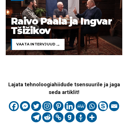
Raivo Paala ja Ingvar
Tšižikov
VAATA INTERVJUUD
Lajata tehnoloogiahiidude tsensuurile ja jaga
seda artiklit!