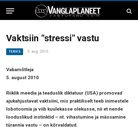
Vaktsiin “stressi” vastu
5. aug. 2010
TERVIS
Vabamõtleja
5. august 2010
Riiklik meedia ja teaduslik diktatuur (USA) promovad
ajukahjustavat vaktsiini, mis praktiliselt teeb inimestele
lobotoomia ja viib kuulekasse olekusse, nii et nende
looduslikud instinktid – nt. vihastumine ja mässamine
türannia vastu – on kõrvaldatud.