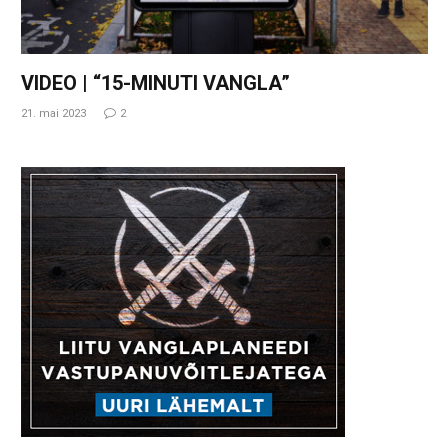
VIDEO | “15-MINUTI VANGLA”
21. mai 2023
2