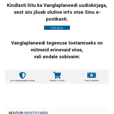
Kindlasti liitu ka Vanglaplaneedi uudiskirjaga,
sest siis jõuab oluline info otse Sinu e-
postkasti.
Vanglaplaneedi tegevuse toetamiseks on
mitmeid erinevaid viise,
vali endale sobivaim:
SEOTUD
POSTITUSED