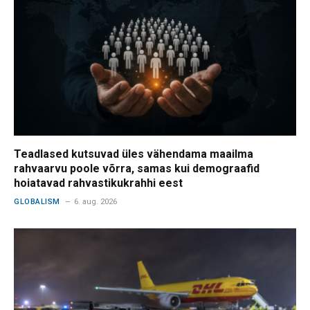
Teadlased kutsuvad üles vähendama maailma
rahvaarvu poole võrra, samas kui demograafid
hoiatavad rahvastikukrahhi eest
GLOBALISM
6. aug. 2026