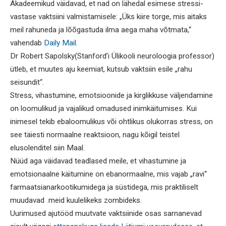
Akadeemikud väidavad, et nad on lähedal esimese stressi-
vastase vaktsiini valmistamisele: „Üks kiire torge, mis aitaks
meil rahuneda ja lõõgastuda ilma aega maha võtmata,“
vahendab
Daily Mail
.
Dr Robert Sapolsky(Stanford’i Ülikooli neuroloogia professor)
ütleb, et muutes aju keemiat, kutsub vaktsiin esile „rahu
seisundit“.
Stress, vihastumine, emotsioonide ja kirglikkuse väljendamine
on loomulikud ja vajalikud omadused inimkäitumises. Kui
inimesel tekib ebaloomulikus või ohtlikus olukorras stress, on
see täiesti normaalne reaktsioon, nagu kõigil teistel
elusolenditel siin Maal.
Nüüd aga väidavad teadlased meile, et vihastumine ja
emotsionaalne käitumine on ebanormaalne, mis vajab „ravi“
farmaatsianarkootikumidega ja süstidega, mis praktiliselt
muudavad meid kuulelikeks zombideks.
Uurimused ajutööd muutvate vaktsiinide osas sarnanevad