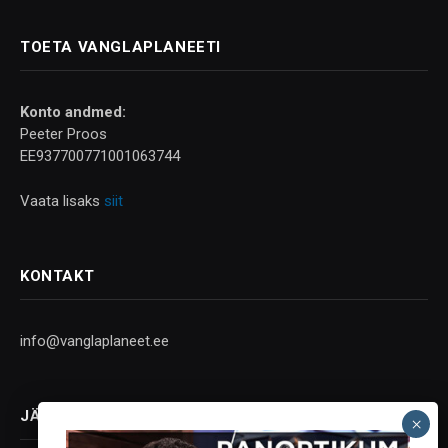
TOETA VANGLAPLANEETI
Konto andmed:
Peeter Proos
EE937700771001063744
Vaata lisaks
siit
KONTAKT
info@vanglaplaneet.ee
JÄLGI SOTSIAALMEEDIAS