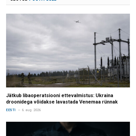
Jätkub libaoperatsiooni ettevalmistus: Ukraina
droonidega võidakse lavastada Venemaa rünnak
EESTI
6. aug. 2026