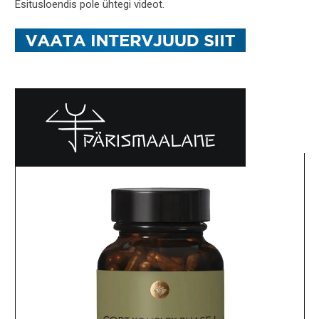
Esitusloendis pole ühtegi videot.