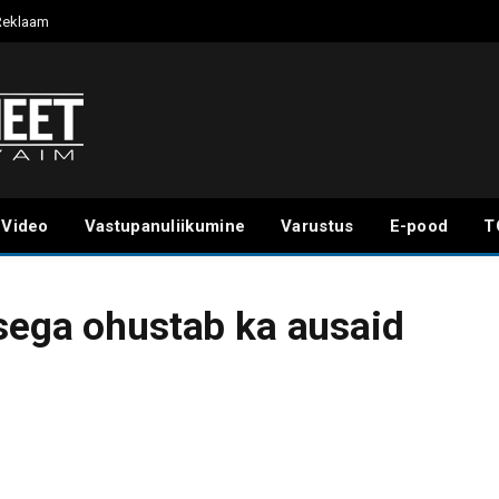
Reklaam
Video
Vastupanuliikumine
Varustus
E-pood
T
sega ohustab ka ausaid