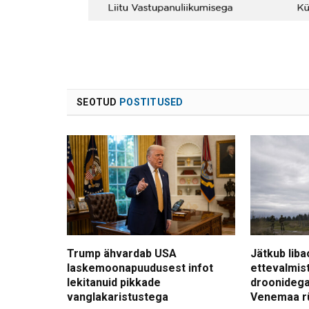
SEOTUD
POSTITUSED
Trump ähvardab USA
Jätkub liba
laskemoonapuudusest infot
ettevalmis
lekitanuid pikkade
droonidega
vanglakaristustega
Venemaa r