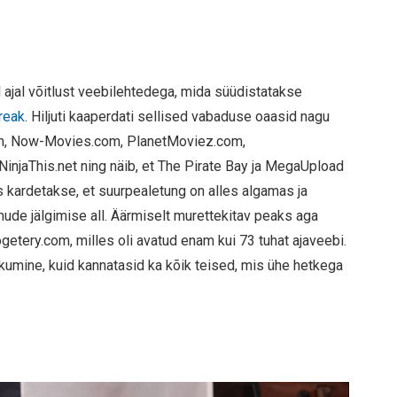
ajal võitlust veebilehtedega, mida süüdistatakse
Freak
. Hiljuti kaaperdati sellised vabaduse oaasid nagu
om, Now-Movies.com, PlanetMoviez.com,
NinjaThis.net ning näib, et The Pirate Bay ja MegaUpload
 kardetakse, et suurpealetung on alles algamas ja
ude jälgimise all. Äärmiselt murettekitav peaks aga
etery.com, milles oli avatud enam kui 73 tuhat ajaveebi.
kkumine, kuid kannatasid ka kõik teised, mis ühe hetkega