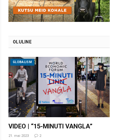
OLULINE
GLOBALISM
VIDEO | “15-MINUTI VANGLA”
21. mai 2023
2