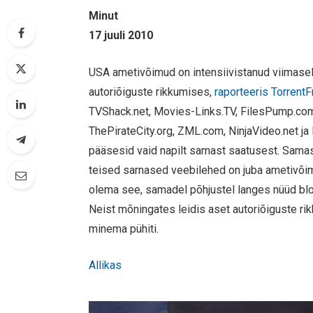
Minut
17 juuli 2010
USA ametivõimud on intensiivistanud viimasel 
autoriõiguste rikkumises,
raporteeris Torrent
TVShack.net, Movies-Links.TV, FilesPump.c
ThePirateCity.org, ZML.com, NinjaVideo.net ja 
pääsesid vaid napilt samast saatusest. Samas
teised sarnased veebilehed on juba ametivõim
olema see, samadel põhjustel langes nüüd blog
Neist mõningates leidis aset autoriõiguste ri
minema pühiti.
Allikas