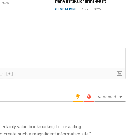
rahvastikukrahhi eest
. 2026
GLOBALISM
6. aug. 2026
{}
[+]
vanemad
 Certainly value bookmarking for revisiting.
 create such a magnificent informative site.”