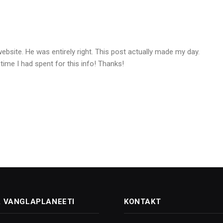
website. He was entirely right. This post actually made my day.
me I had spent for this info! Thanks!
 VANGLAPLANEETI
KONTAKT