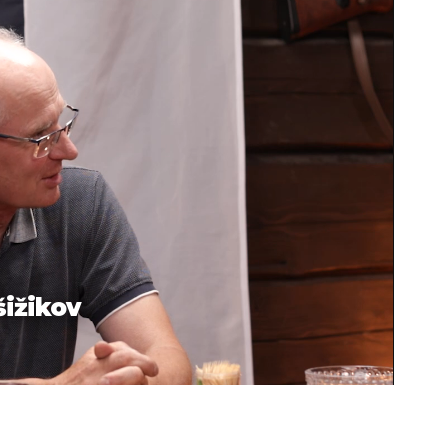
šižikov