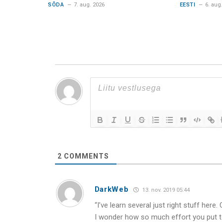
SÕDA
7. aug. 2026
EESTI
6. aug
2
COMMENTS
DarkWeb
13. nov. 2019 05:44
“I’ve learn several just right stuff here.
I wonder how so much effort you put to