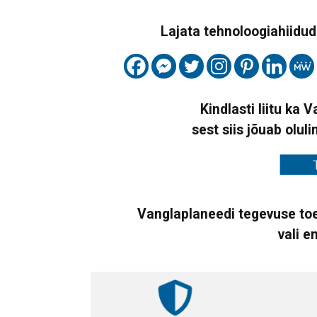
Lajata tehnoloogiahiidude
Kindlasti liitu ka 
sest siis jõuab oluli
Vanglaplaneedi tegevuse toe
vali e