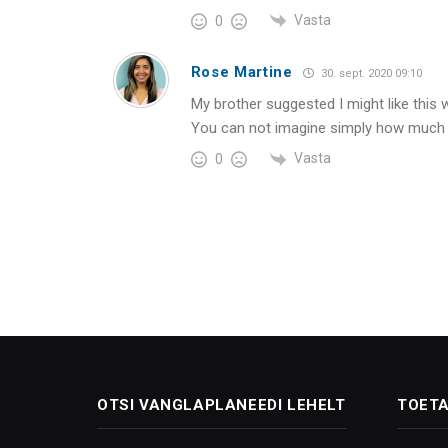
Vasta
0
Rose Martine
30. sept. 2020 09:10
My brother suggested I might like this 
You can not imagine simply how much ti
Vasta
0
OTSI VANGLAPLANEEDI LEHELT
TOETA