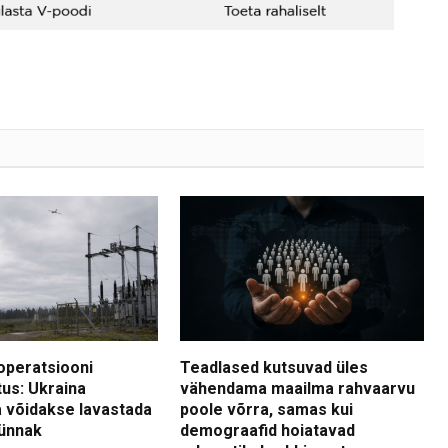
operatsiooni
Teadlased kutsuvad üles
tus: Ukraina
vähendama maailma rahvaarvu
 võidakse lavastada
poole võrra, samas kui
ünnak
demograafid hoiatavad