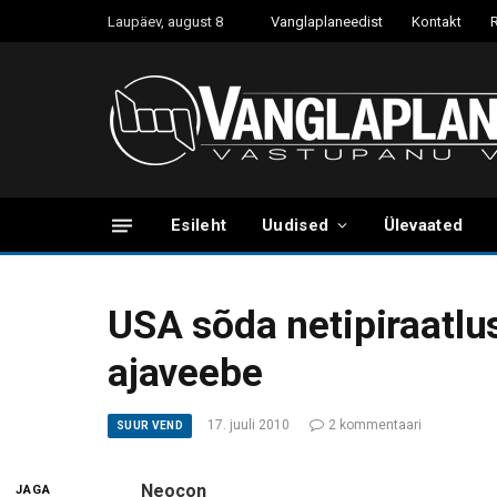
Laupäev, august 8
Vanglaplaneedist
Kontakt
Esileht
Uudised
Ülevaated
USA sõda netipiraatlu
ajaveebe
17. juuli 2010
2 kommentaari
SUUR VEND
Neocon
JAGA