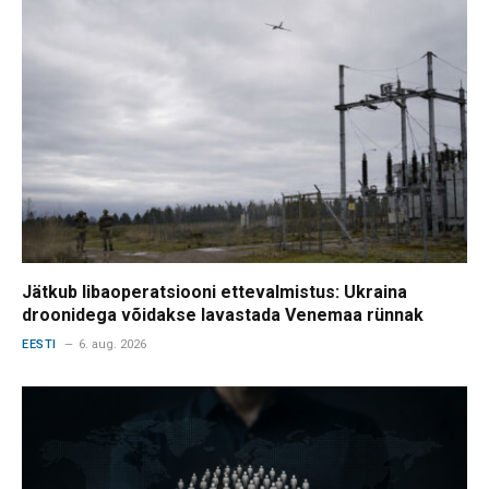
Jätkub libaoperatsiooni ettevalmistus: Ukraina
droonidega võidakse lavastada Venemaa rünnak
EESTI
6. aug. 2026