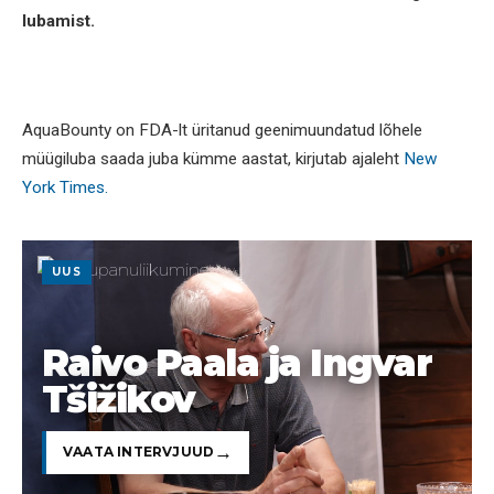
lubamist.
AquaBounty on FDA-lt üritanud geenimuundatud lõhele
müügiluba saada juba kümme aastat, kirjutab ajaleht
New
York Times.
UUS
Raivo Paala ja Ingvar
Tšižikov
VAATA INTERVJUUD