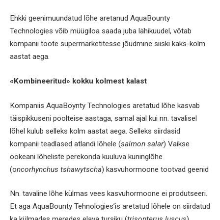
Ehkki geenimuundatud lõhe aretanud AquaBounty
Technologies võib müügiloa saada juba lähikuudel, võtab
kompanii toote supermarketitesse jõudmine siiski kaks-kolm
aastat aega.
«Kombineeritud» kokku kolmest kalast
Kompaniis AquaBoynty Technologies aretatud lõhe kasvab
täispikkuseni poolteise aastaga, samal ajal kui nn. tavalisel
lõhel kulub selleks kolm aastat aega. Selleks siirdasid
kompanii teadlased atlandi lõhele (
salmon salar
) Vaikse
ookeani lõheliste perekonda kuuluva kuninglõhe
(o
ncorhynchus tshawytscha
) kasvuhormoone tootvad geenid
Nn. tavaline lõhe külmas vees kasvuhormoone ei produtseeri.
Et aga AquaBounty Tehnologies’is aretatud lõhele on siirdatud
ka külmades meredes elava tursiku (
trisopterus luscus
),