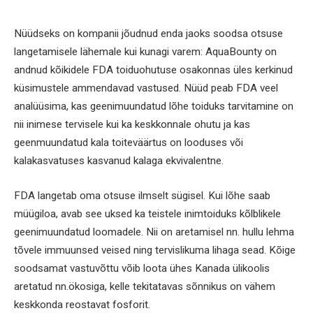
Nüüdseks on kompanii jõudnud enda jaoks soodsa otsuse
langetamisele lähemale kui kunagi varem: AquaBounty on
andnud kõikidele FDA toiduohutuse osakonnas üles kerkinud
küsimustele ammendavad vastused. Nüüd peab FDA veel
analüüsima, kas geenimuundatud lõhe toiduks tarvitamine on
nii inimese tervisele kui ka keskkonnale ohutu ja kas
geenmuundatud kala toiteväärtus on looduses või
kalakasvatuses kasvanud kalaga ekvivalentne.
FDA langetab oma otsuse ilmselt sügisel. Kui lõhe saab
müügiloa, avab see uksed ka teistele inimtoiduks kõlblikele
geenimuundatud loomadele. Nii on aretamisel nn. hullu lehma
tõvele immuunsed veised ning tervislikuma lihaga sead. Kõige
soodsamat vastuvõttu võib loota ühes Kanada ülikoolis
aretatud nn.ökosiga, kelle tekitatavas sõnnikus on vähem
keskkonda reostavat fosforit.