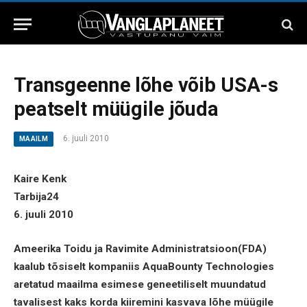
Transgeenne lõhe võib USA-s
peatselt müügile jõuda
6. juuli 2010
MAAILM
Kaire Kenk
Tarbija24
6. juuli 2010
Ameerika Toidu ja Ravimite Administratsioon(FDA)
kaalub tõsiselt kompaniis AquaBounty Technologies
aretatud maailma esimese geneetiliselt muundatud
tavalisest kaks korda kiiremini kasvava lõhe müügile