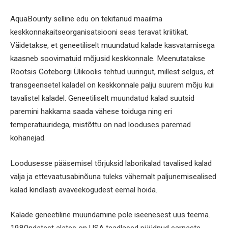
AquaBounty selline edu on tekitanud maailma
keskkonnakaitseorganisatsiooni seas teravat kriitikat.
Väidetakse, et geneetiliselt muundatud kalade kasvatamisega
kaasneb soovimatuid mõjusid keskkonnale. Meenutatakse
Rootsis Göteborgi Ülikoolis tehtud uuringut, millest selgus, et
transgeensetel kaladel on keskkonnale palju suurem mõju kui
tavalistel kaladel. Geneetiliselt muundatud kalad suutsid
paremini hakkama saada vähese toiduga ning eri
temperatuuridega, mistõttu on nad looduses paremad
kohanejad.
Loodusesse pääsemisel tõrjuksid laborikalad tavalised kalad
välja ja ettevaatusabinõuna tuleks vähemalt paljunemisealised
kalad kindlasti avaveekogudest eemal hoida.
Kalade geneetiline muundamine pole iseenesest uus teema.