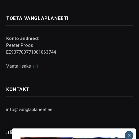
TOETA VANGLAPLANEETI
Konto andmed:
Peeter Proos
EE937700771001063744
Vaata lisaks
siit
KONTAKT
info@vanglaplaneet.ee
JÄLGI SOTSIAALMEEDIAS