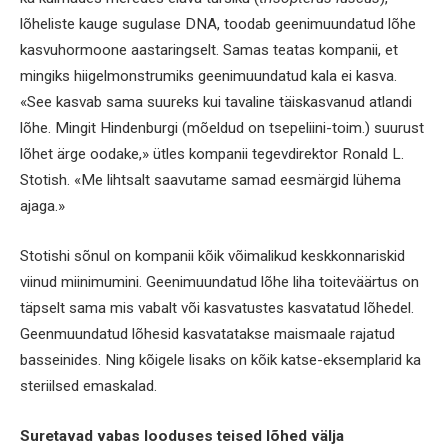
lõheliste kauge sugulase DNA, toodab geenimuundatud lõhe
kasvuhormoone aastaringselt. Samas teatas kompanii, et
mingiks hiigelmonstrumiks geenimuundatud kala ei kasva.
«See kasvab sama suureks kui tavaline täiskasvanud atlandi
lõhe. Mingit Hindenburgi (mõeldud on tsepeliini-toim.) suurust
lõhet ärge oodake,» ütles kompanii tegevdirektor Ronald L.
Stotish. «Me lihtsalt saavutame samad eesmärgid lühema
ajaga.»
Stotishi sõnul on kompanii kõik võimalikud keskkonnariskid
viinud miinimumini. Geenimuundatud lõhe liha toiteväärtus on
täpselt sama mis vabalt või kasvatustes kasvatatud lõhedel.
Geenmuundatud lõhesid kasvatatakse maismaale rajatud
basseinides. Ning kõigele lisaks on kõik katse-eksemplarid ka
steriilsed emaskalad.
Suretavad vabas looduses teised lõhed välja