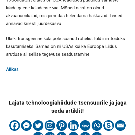
1980ndatest alates on USA teadlased püüdnud sarnaste
liikide geene kaladesse viia. Mõned neist on olnud
akvaariumikalad, mis pimedas helendama hakkavad. Teised
annavad kiiresti juurdekasvu.
Ükski transgeenne kala pole saanud rohelist tuld inimtoiduks
kasutamiseks. Samas on nii USAs kui ka Euroopa Liidus
arutluse all sellise tegevuse seadustamine.
Allikas
Lajata tehnoloogiahiidude tsensuurile ja jaga
seda artiklit!