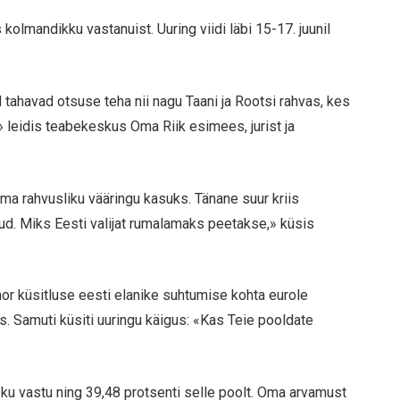
kolmandikku vastanuist. Uuring viidi läbi 15-17. juunil
 tahavad otsuse teha nii nagu Taani ja Rootsi rahvas, kes
» leidis teabekeskus Oma Riik esimees, jurist ja
ma rahvusliku vääringu kasuks. Tänane suur kriis
ud. Miks Eesti valijat rumalamaks peetakse,» küsis
or küsitluse eesti elanike suhtumise kohta eurole
. Samuti küsiti uuringu käigus: «Kas Teie pooldate
eku vastu ning 39,48 protsenti selle poolt. Oma arvamust