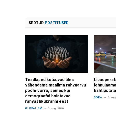
SEOTUD
POSTITUSED
Teadlased kutsuvad üles
Libaoperat
vähendama maailma rahvaarvu
lennujaama
poole võrra, samas kui
kahtlusta
demograafid hoiatavad
SÕDA
6. aug
rahvastikukrahhi eest
GLOBALISM
6. aug. 2026