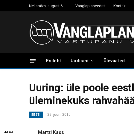
Neljapäev, august 6
Vanglaplaneedist
Kontakt
Esileht
Uudised
Ülevaated
Uuring: üle poole eest
üleminekuks rahvahää
29. juuni 2010
EESTI
Martti Kass
JAGA