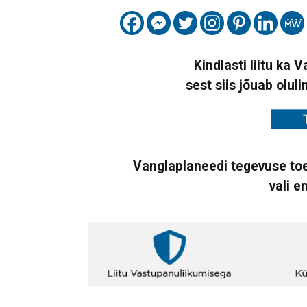
Kindlasti liitu ka 
sest siis jõuab oluli
Vanglaplaneedi tegevuse toe
vali e