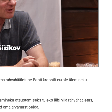
šižikov
iima rahvahääletuse Eesti kroonilt eurole ülemineku
ülemineku otsustamiseks tuleks läbi viia rahvahääletus,
nud oma arvamust öelda.