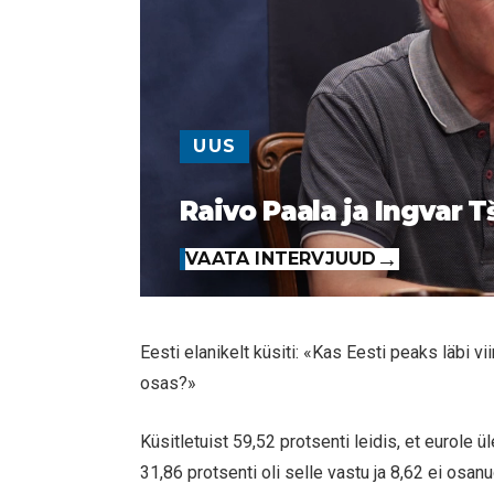
UUS
Raivo Paala ja Ingvar T
VAATA INTERVJUUD
Eesti elanikelt küsiti: «Kas Eesti peaks läbi v
osas?»
Küsitletuist 59,52 protsenti leidis, et eurole 
31,86 protsenti oli selle vastu ja 8,62 ei osa