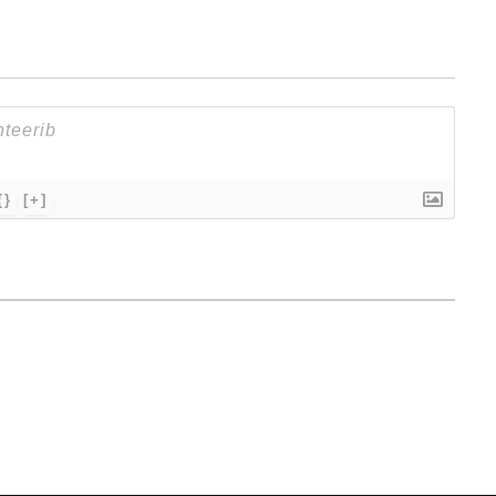
{}
[+]