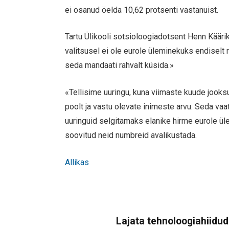
ei osanud öelda 10,62 protsenti vastanuist.
Tartu Ülikooli sotsioloogiadotsent Henn Käärik
valitsusel ei ole eurole üleminekuks endiselt 
seda mandaati rahvalt küsida.»
«Tellisime uuringu, kuna viimaste kuude jooks
poolt ja vastu olevate inimeste arvu. Seda vaa
uuringuid selgitamaks elanike hirme eurole ülem
soovitud neid numbreid avalikustada.
Allikas
Lajata tehnoloogiahiidude