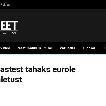
Reklaam
Video
Vastupanuliikumine
Varustus
E-pood
T
lastest tahaks eurole
letust