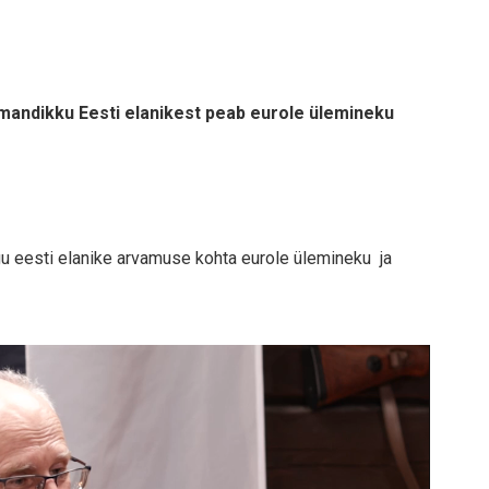
olmandikku Eesti elanikest peab eurole ülemineku
gu eesti elanike arvamuse kohta eurole ülemineku ja