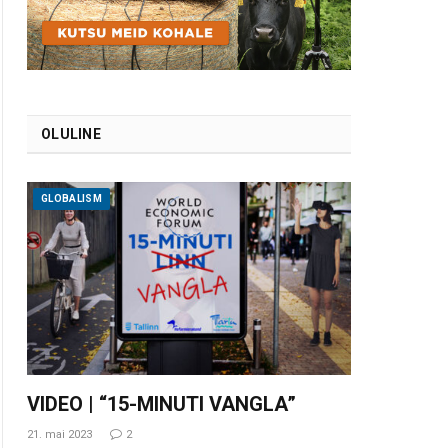
OLULINE
GLOBALISM
VIDEO | “15-MINUTI VANGLA”
21. mai 2023
2