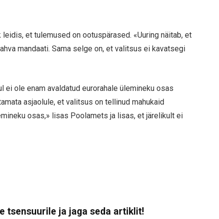
 leidis, et tulemused on ootuspärased. «Uuring näitab, et
rahva mandaati. Sama selge on, et valitsus ei kavatsegi
ul ei ole enam avaldatud eurorahale ülemineku osas
tamata asjaolule, et valitsus on tellinud mahukaid
ineku osas,» lisas Poolamets ja lisas, et järelikult ei
 tsensuurile ja jaga seda artiklit!