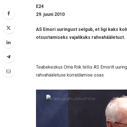
E24
29. juuni 2010
AS Emori uuringust selgub, et ligi kaks k
otsustamiseks vajalikuks rahvahääletust.
Teabekeskus Oma Riik tellis AS Emorilt uurin
rahvahääletuse korraldamise osas.