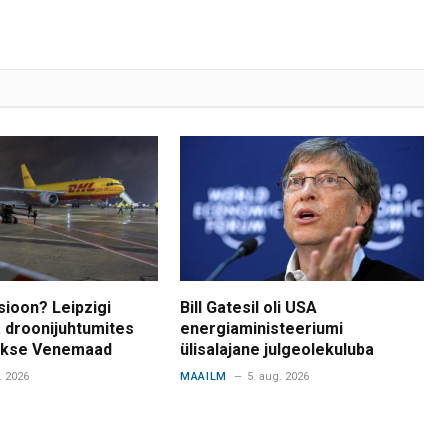
sioon? Leipzigi
Bill Gatesil oli USA
 droonijuhtumites
energiaministeeriumi
takse Venemaad
ülisalajane julgeolekuluba
. 2026
MAAILM
5. aug. 2026