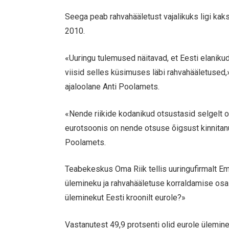
Seega peab rahvahääletust vajalikuks ligi kaks 
2010.
«Uuringu tulemused näitavad, et Eesti elanikud
viisid selles küsimuses läbi rahvahääletused,
ajaloolane Anti Poolamets.
«Nende riikide kodanikud otsustasid selgelt o
eurotsoonis on nende otsuse õigsust kinnitan
Poolamets.
Teabekeskus Oma Riik tellis uuringufirmalt Em
ülemineku ja rahvahääletuse korraldamise osas
üleminekut Eesti kroonilt eurole?»
Vastanutest 49,9 protsenti olid eurole ülemin