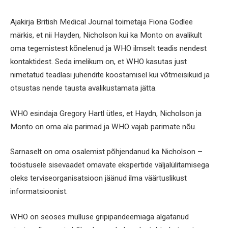
Ajakirja British Medical Journal toimetaja Fiona Godlee
märkis, et nii Hayden, Nicholson kui ka Monto on avalikult
oma tegemistest kõnelenud ja WHO ilmselt teadis nendest
kontaktidest. Seda imelikum on, et WHO kasutas just
nimetatud teadlasi juhendite koostamisel kui võtmeisikuid ja
otsustas nende tausta avalikustamata jätta.
WHO esindaja Gregory Hartl ütles, et Haydn, Nicholson ja
Monto on oma ala parimad ja WHO vajab parimate nõu.
Sarnaselt on oma osalemist põhjendanud ka Nicholson –
tööstusele sisevaadet omavate ekspertide väljalülitamisega
oleks terviseorganisatsioon jäänud ilma väärtuslikust
informatsioonist.
WHO on seoses mulluse gripipandeemiaga algatanud