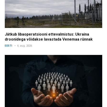
Jätkub libaoperatsiooni ettevalmistus: Ukraina
droonidega võidakse lavastada Venemaa rünnak
EESTI
6. aug. 2026