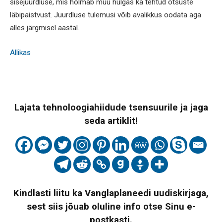
sisejuurdluse, mis hõlmab muu hulgas ka tehtud otsuste
läbipaistvust. Juurdluse tulemusi võib avalikkus oodata aga
alles järgmisel aastal.
Allikas
Lajata tehnoloogiahiidude tsensuurile ja jaga
seda artiklit!
Kindlasti liitu ka Vanglaplaneedi uudiskirjaga,
sest siis jõuab oluline info otse Sinu e-
postkasti.