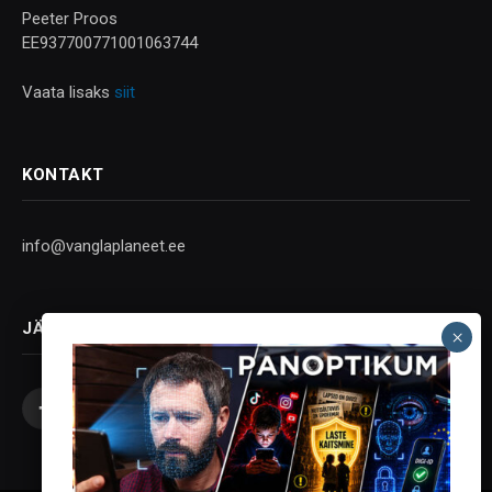
Peeter Proos
EE937700771001063744
Vaata lisaks
siit
KONTAKT
info@vanglaplaneet.ee
JÄLGI SOTSIAALMEEDIAS
Facebook
X
Instagram
YouTube
Telegram
(Twitter)