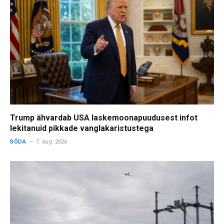
Trump ähvardab USA laskemoonapuudusest infot
lekitanuid pikkade vanglakaristustega
SÕDA
7. aug. 2026