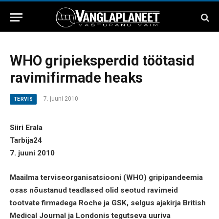
WHO gripieksperdid töötasid
ravimifirmade heaks
7. juuni 2010
TERVIS
Siiri Erala
Tarbija24
7. juuni 2010
Maailma terviseorganisatsiooni (WHO) gripipandeemia
osas nõustanud teadlased olid seotud ravimeid
tootvate firmadega Roche ja GSK, selgus ajakirja British
Medical Journal ja Londonis tegutseva uuriva