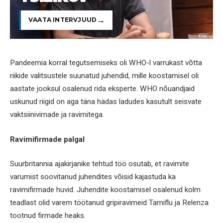
VAATA INTERVJUUD
Pandeemia korral tegutsemiseks oli WHO-l varrukast võtta
riikide valitsustele suunatud juhendid, mille koostamisel oli
aastate jooksul osalenud rida eksperte. WHO nõuandjaid
uskunud riigid on aga täna hädas ladudes kasutult seisvate
vaktsiinivirnade ja ravimitega.
Ravimifirmade palgal
Suurbritannia ajakirjanike tehtud töö osutab, et ravimite
varumist soovitanud juhendites võisid kajastuda ka
ravimifirmade huvid. Juhendite koostamisel osalenud kolm
teadlast olid varem töötanud gripiravimeid Tamiflu ja Relenza
tootnud firmade heaks.