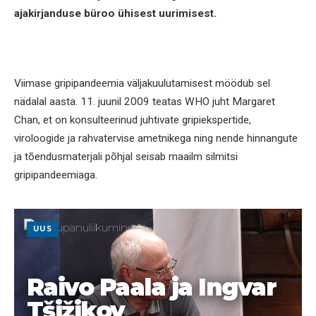
ajakirjanduse büroo ühisest uurimisest.
Viimase gripipandeemia väljakuulutamisest möödub sel
nädalal aasta. 11. juunil 2009 teatas WHO juht Margaret
Chan, et on konsulteerinud juhtivate gripiekspertide,
viroloogide ja rahvatervise ametnikega ning nende hinnangute
ja tõendusmaterjali põhjal seisab maailm silmitsi
gripipandeemiaga.
UUS
Raivo Paala ja Ingvar
Tšižikov