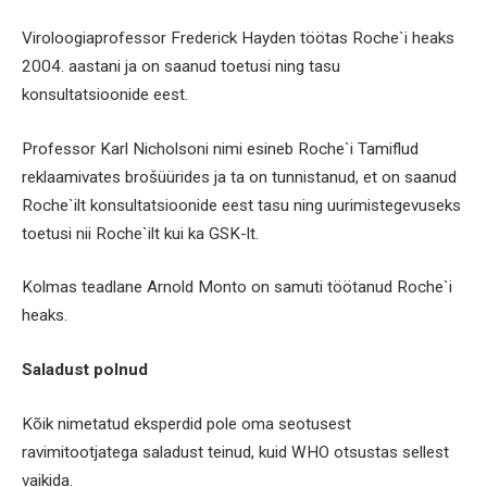
Viroloogiaprofessor Frederick Hayden töötas Roche`i heaks
2004. aastani ja on saanud toetusi ning tasu
konsultatsioonide eest.
Professor Karl Nicholsoni nimi esineb Roche`i Tamiflud
reklaamivates brošüürides ja ta on tunnistanud, et on saanud
Roche`ilt konsultatsioonide eest tasu ning uurimistegevuseks
toetusi nii Roche`ilt kui ka GSK-lt.
Kolmas teadlane Arnold Monto on samuti töötanud Roche`i
heaks.
Saladust polnud
Kõik nimetatud eksperdid pole oma seotusest
ravimitootjatega saladust teinud, kuid WHO otsustas sellest
vaikida.