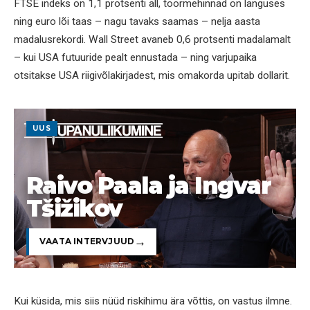
FTSE indeks on 1,1 protsenti all, toormehinnad on languses
ning euro lõi taas – nagu tavaks saamas – nelja aasta
madalusrekordi. Wall Street avaneb 0,6 protsenti madalamalt
– kui USA futuuride pealt ennustada – ning varjupaika
otsitakse USA riigivõlakirjadest, mis omakorda upitab dollarit.
UUS
Raivo Paala ja Ingvar
Tšižikov
VAATA INTERVJUUD
Kui küsida, mis siis nüüd riskihimu ära võttis, on vastus ilmne.