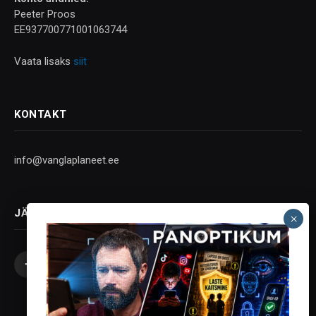
Peeter Proos
EE937700771001063744
Vaata lisaks
siit
KONTAKT
info@vanglaplaneet.ee
JÄLGI SOTSIAALMEEDIAS
Facebook
X
Instagram
YouTube
Telegram
(Twitter)