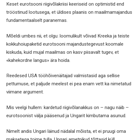
Keset eurotsooni riigivõlakriisi keeriseid on optimistid end
trööstinud lootusega, et üldises plaanis on maailmamajandus
fundamentaalselt paranemas.
Mõeldi umbes nii, et olgu: loomulikult võivad Kreeka ja teiste
kokkuhoiupaketid eurotsooni majandustegevust koomale
kiskuda, kuid mujal maailmas on kasv piisavalt tugev, et
«kahekordne langus» ära hoida.
Reedesed USA tööhõivenäitajad valmistasid aga sellise
pettumuse, et paljude meelest ei pea enam vett ka nimetatud
viimane argument.
Mis veelgi hullem: kardetud riigivõlanakkus on – nagu näib –
eurotsoonist välja pääsenud ja Ungarit kimbutama asunud.
Nimelt andis Ungari läinud nädalal mõista, et ei pruugi oma
maksetega toime tulla. Ungari ametnikud tõttasid küll