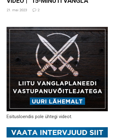
VIDEO | “15-MINUTI VANGLA”
21. mai 2023
2
Esitusloendis pole ühtegi videot.