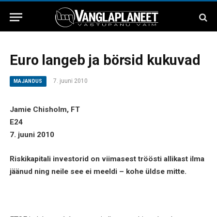
Euro langeb ja börsid kukuvad
7. juuni 2010
MAJANDUS
Jamie Chisholm, FT
E24
7. juuni 2010
Riskikapitali investorid on viimasest tröösti allikast ilma
jäänud ning neile see ei meeldi – kohe üldse mitte.