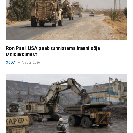
Ron Paul: USA peab tunnistama Iraani sõja
läbikukkumist
SÕDA
4. aug. 2026