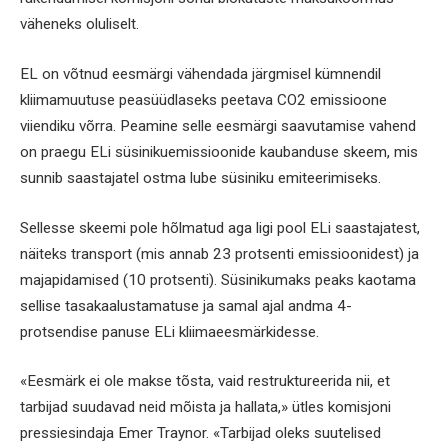
väheneks oluliselt.
EL on võtnud eesmärgi vähendada järgmisel kümnendil
kliimamuutuse peasüüdlaseks peetava CO2 emissioone
viiendiku võrra. Peamine selle eesmärgi saavutamise vahend
on praegu ELi süsinikuemissioonide kaubanduse skeem, mis
sunnib saastajatel ostma lube süsiniku emiteerimiseks.
Sellesse skeemi pole hõlmatud aga ligi pool ELi saastajatest,
näiteks transport (mis annab 23 protsenti emissioonidest) ja
majapidamised (10 protsenti). Süsinikumaks peaks kaotama
sellise tasakaalustamatuse ja samal ajal andma 4-
protsendise panuse ELi kliimaeesmärkidesse.
«Eesmärk ei ole makse tõsta, vaid restruktureerida nii, et
tarbijad suudavad neid mõista ja hallata,» ütles komisjoni
pressiesindaja Emer Traynor. «Tarbijad oleks suutelised