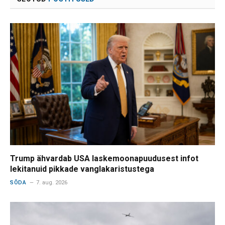
Trump ähvardab USA laskemoonapuudusest infot
lekitanuid pikkade vanglakaristustega
SÕDA
7. aug. 2026