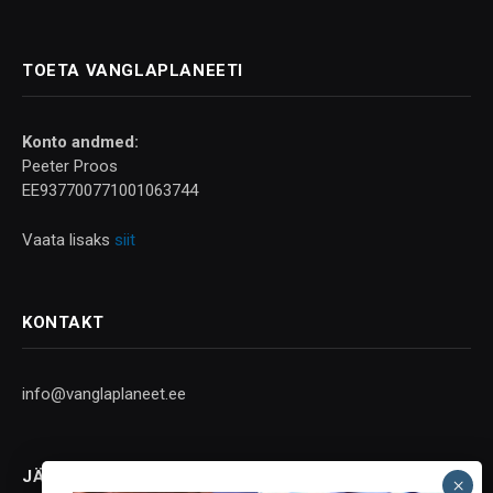
TOETA VANGLAPLANEETI
Konto andmed:
Peeter Proos
EE937700771001063744
Vaata lisaks
siit
KONTAKT
info@vanglaplaneet.ee
JÄLGI SOTSIAALMEEDIAS