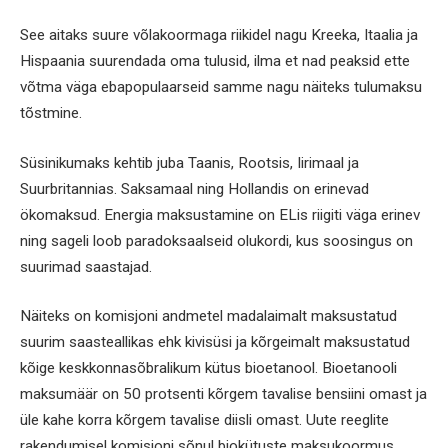
See aitaks suure võlakoormaga riikidel nagu Kreeka, Itaalia ja
Hispaania suurendada oma tulusid, ilma et nad peaksid ette
võtma väga ebapopulaarseid samme nagu näiteks tulumaksu
tõstmine.
Süsinikumaks kehtib juba Taanis, Rootsis, Iirimaal ja
Suurbritannias. Saksamaal ning Hollandis on erinevad
ökomaksud. Energia maksustamine on ELis riigiti väga erinev
ning sageli loob paradoksaalseid olukordi, kus soosingus on
suurimad saastajad.
Näiteks on komisjoni andmetel madalaimalt maksustatud
suurim saasteallikas ehk kivisüsi ja kõrgeimalt maksustatud
kõige keskkonnasõbralikum kütus bioetanool. Bioetanooli
maksumäär on 50 protsenti kõrgem tavalise bensiini omast ja
üle kahe korra kõrgem tavalise diisli omast. Uute reeglite
rakendumisel komisjoni sõnul biokütuste maksukoormus