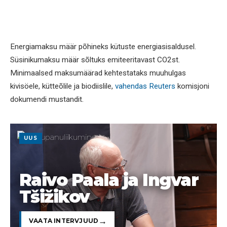
Energiamaksu määr põhineks kütuste energiasisaldusel.
Süsinikumaksu määr sõltuks emiteeritavast CO2st.
Minimaalsed maksumäärad kehtestataks muuhulgas
kivisöele, kütteõlile ja biodiislile,
vahendas Reuters
komisjoni
dokumendi mustandit.
UUS
Raivo Paala ja Ingvar
Tšižikov
VAATA INTERVJUUD