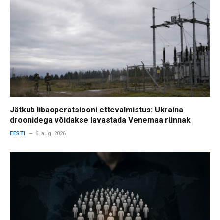
Jätkub libaoperatsiooni ettevalmistus: Ukraina
droonidega võidakse lavastada Venemaa rünnak
EESTI
6. aug. 2026