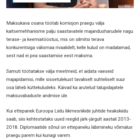
Maksukava osana töötab komisjon praegu välja
kaitsemehhanisme palju saastavatele majandusharudele nagu
terase- ja keemiatööstus, mis on silmitsi terava
konkurentsiga välismaa rivaalidelt, kelle kulud on madalamad,
sest nad ei pea saastamise eest maksma.
Samuti töötatakse välja meetmeid, et aidata vaeseid
majapidamisi, mille sissetulekust tavaliselt suhteliselt suur
osa läheb küttekuludeks. Käivad ka arutelud talupidajatele
maksuvabaduste andmise üle.
Kui ettepanek Euroopa Liidu liikmesriikide juhtide heakskiidu
saab, siis kehtestataks uued reeglid järk-järgult aastail 2013-
2018. Diplomaatide sõnul on ettepaneku läbimineku võimalus
praegu parem kui kunagi varem.