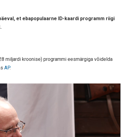
apäeval, et ebapopulaarne ID-kaardi programm riigi
.
 (28 miljardi kroonise) programmi eesmärgiga võidelda
das
AP
.