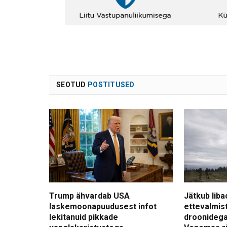
SEOTUD
POSTITUSED
Trump ähvardab USA
Jätkub liba
laskemoonapuudusest infot
ettevalmis
lekitanuid pikkade
droonidega