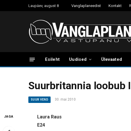
Laupäev, august 8
Vanglaplaneedist
Kontakt
Esileht
Uudised
Ülevaated
Suurbritannia loobub 
30. mai 2010
SUUR VEND
Laura Raus
JAGA
E24