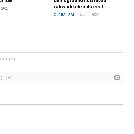
ünnak
demograafid hoiatavad
rahvastikukrahhi eest
. 2026
GLOBALISM
6. aug. 2026
{}
[+]