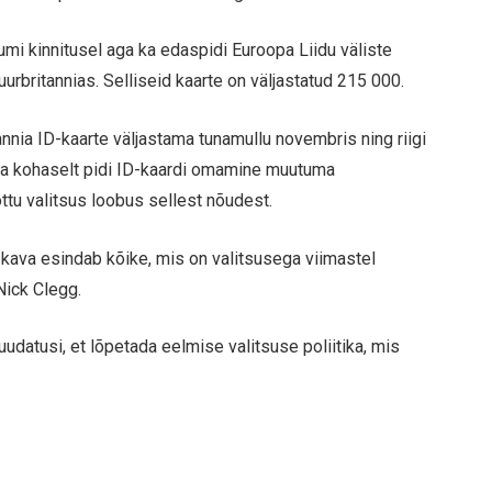
umi kinnitusel aga ka edaspidi Euroopa Liidu väliste
uurbritannias. Selliseid kaarte on väljastatud 215 000.
nnia ID-kaarte väljastama tunamullu novembris ning riigi
va kohaselt pidi ID-kaardi omamine muutuma
ttu valitsus loobus sellest nõudest.
i kava esindab kõike, mis on valitsusega viimastel
Nick Clegg.
udatusi, et lõpetada eelmise valitsuse poliitika, mis