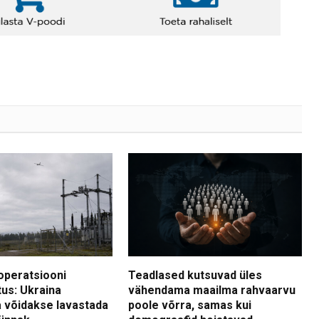
operatsiooni
Teadlased kutsuvad üles
tus: Ukraina
vähendama maailma rahvaarvu
 võidakse lavastada
poole võrra, samas kui