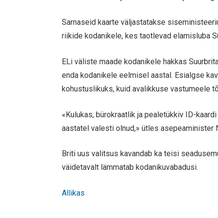
Sarnaseid kaarte väljastatakse siseministeeri
riikide kodanikele, kes taotlevad elamisluba S
ELi väliste maade kodanikele hakkas Suurbrita
enda kodanikele eelmisel aastal. Esialgse ka
kohustuslikuks, kuid avalikkuse vastumeele tõ
«Kulukas, bürokraatlik ja pealetükkiv ID-kaard
aastatel valesti olnud,» ütles asepeaminister 
Briti uus valitsus kavandab ka teisi seadusemu
väidetavalt lämmatab kodanikuvabadusi.
Allikas