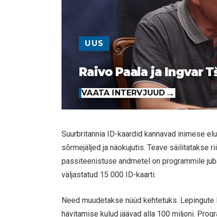
UUS
Raivo Paala ja Ingvar T
VAATA INTERVJUUD
Suurbritannia ID-kaardid kannavad inimese elu
sõrmejäljed ja näokujutis. Teave säilitatakse ri
passiteenistuse andmetel on programmile juba 
väljastatud 15 000 ID-kaarti.
Need muudetakse nüüd kehtetuks. Lepingute l
hävitamise kulud jäävad alla 100 miljoni. Prog