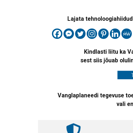
Lajata tehnoloogiahiidude
Kindlasti liitu ka 
sest siis jõuab oluli
Vanglaplaneedi tegevuse toe
vali e