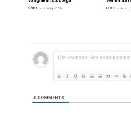
vanglakaristustega
Venemaa r
SÕDA
7. aug. 2026
EESTI
6. aug
0
COMMENTS