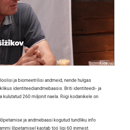
šižikov
loolisi ja biomeetrilisi andmeid, nende hulgas
iklikus identiteediandmebaasis. Briti identiteedi- ja
kulutatud 260 miljonit naela. Riigi kodanikele on
õpetamise ja andmebaasi kogutud tundliku info
rammi lõpetamisel kaotab töö ligi 60 inimest.