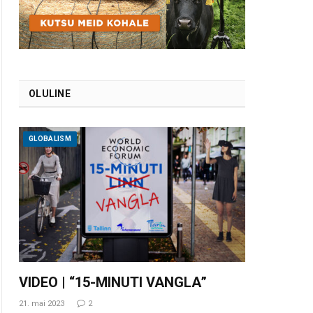
OLULINE
GLOBALISM
VIDEO | “15-MINUTI VANGLA”
21. mai 2023
2