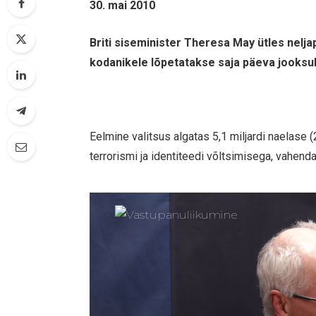
30. mai 2010
Briti siseminister Theresa May ütles nelj
kodanikele lõpetatakse saja päeva jooksul
Eelmine valitsus algatas 5,1 miljardi naelase
terrorismi ja identiteedi võltsimisega, vahen