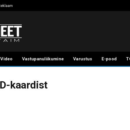
Reklaam
Video
Vastupanuliikumine
Varustus
E-pood
T
ID-kaardist