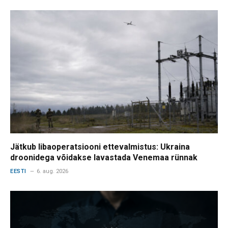
Jätkub libaoperatsiooni ettevalmistus: Ukraina
droonidega võidakse lavastada Venemaa rünnak
EESTI
6. aug. 2026