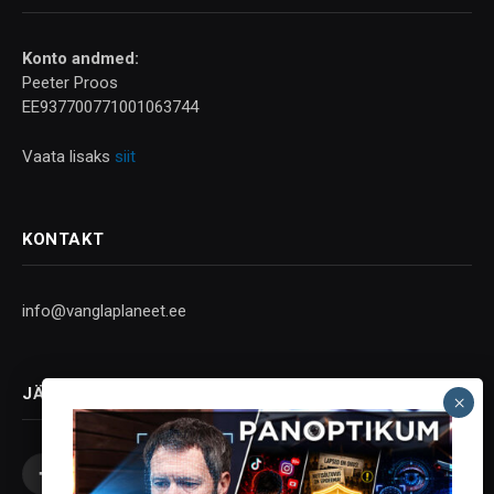
Konto andmed:
Peeter Proos
EE937700771001063744
Vaata lisaks
siit
KONTAKT
info@vanglaplaneet.ee
JÄLGI SOTSIAALMEEDIAS
Facebook
X
Instagram
YouTube
Telegram