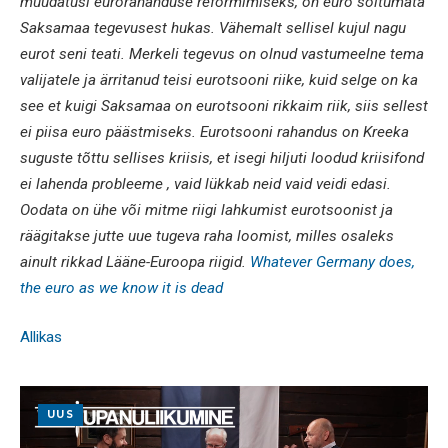
muudatusi eurorahanduse reformimiseks, on euro sõltumata
Saksamaa tegevusest hukas. Vähemalt sellisel kujul nagu
eurot seni teati. Merkeli tegevus on olnud vastumeelne tema
valijatele ja ärritanud teisi eurotsooni riike, kuid selge on ka
see et kuigi Saksamaa on eurotsooni rikkaim riik, siis sellest
ei piisa euro päästmiseks. Eurotsooni rahandus on Kreeka
suguste tõttu sellises kriisis, et isegi hiljuti loodud kriisifond
ei lahenda probleeme , vaid lükkab neid vaid veidi edasi.
Oodata on ühe või mitme riigi lahkumist eurotsoonist ja
räägitakse jutte uue tugeva raha loomist, milles osaleks
ainult rikkad Lääne-Euroopa riigid.
Whatever Germany does,
the euro as we know it is dead
Allikas
UUS