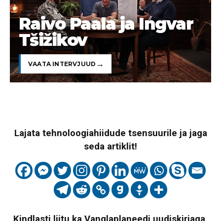
Raivo Paala ja Ingvar
Tšižikov
VAATA INTERVJUUD
Lajata tehnoloogiahiidude tsensuurile ja jaga
seda artiklit!
Kindlasti liitu ka Vanglaplaneedi uudiskirjaga,