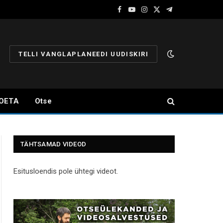
Facebook
YouTube
Instagram
X
Telegram
(Twitter)
TELLI VANGLAPLANEEDI UUDISKIRI
OETA
Otse
TÄHTSAMAD VIDEOD
Esitusloendis pole ühtegi videot.