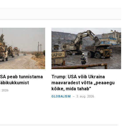
USA peab tunnistama
Trump: USA võib Ukraina
 läbikukkumist
maavaradest võtta „peaaegu
kõike, mida tahab”
. 2026
GLOBALISM
3. aug. 2026