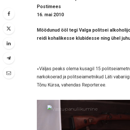
Postimees
16. mai 2010
Möödunud ööl tegi Valga politsei alkoholij
reidi kohalikesse klubidesse ning ühel juhu
«Väljas peaks olema kusagil 15 politseiametni
narkokoerad ja politseiametnikud Läti vabariigi
Tõnu Kürsa, vahendas Reporter.ee.