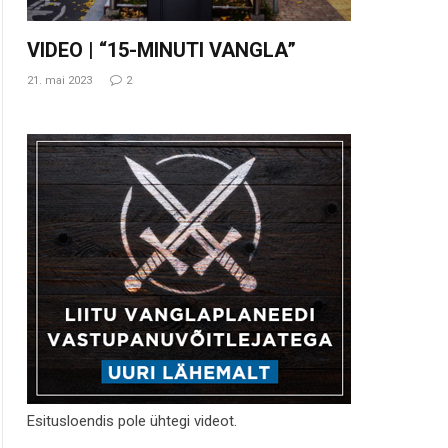
VIDEO | “15-MINUTI VANGLA”
21. mai 2023
2
Esitusloendis pole ühtegi videot.