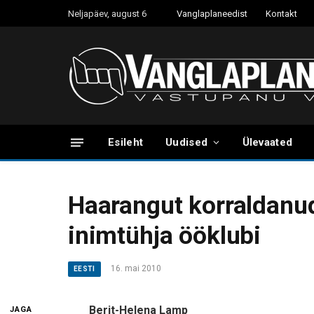
Neljapäev, august 6
Vanglaplaneedist
Kontakt
Esileht
Uudised
Ülevaated
Haarangut korraldanud 
inimtühja ööklubi
16. mai 2010
EESTI
Berit-Helena Lamp
JAGA