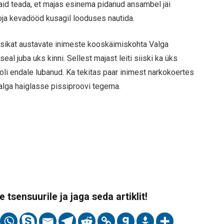
ad said teada, et majas esinema pidanud ansambel jäi
ooja kevadööd kusagil looduses nautida.
uusikat austavate inimeste kooskäimiskohta Valga
seal juba uks kinni. Sellest majast leiti siiski ka üks
oli endale lubanud. Ka tekitas paar inimest narkokoertes
alga haiglasse pissiproovi tegema.
 tsensuurile ja jaga seda artiklit!