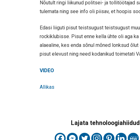
Nõutult ringi liikunud politsei- ja tollitöötaj
tulemata ning see info oli piisav, et hoopis s
Edasi liiguti pisut teistsugust teistsugust m
rockiklubisse. Pisut enne kella ühte oli aga ka 
alaealine, kes enda sõnul mõned lonksud õlut 
pisut elevust ning need kodanikud toimetati V
VIDEO
Allikas
Lajata tehnoloogiahiidude