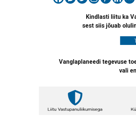
Kindlasti liitu ka 
sest siis jõuab oluli
Vanglaplaneedi tegevuse toe
vali e