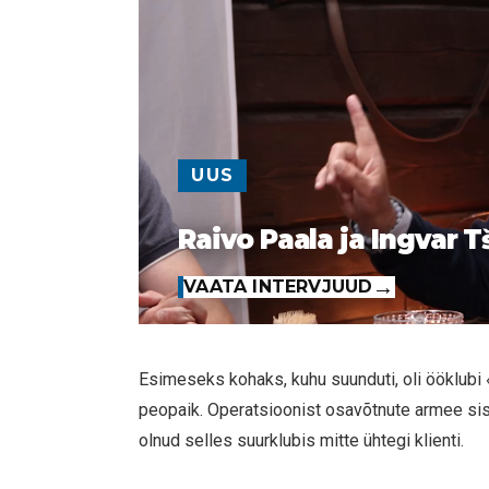
UUS
Raivo Paala ja Ingvar T
VAATA INTERVJUUD
Esimeseks kohaks, kuhu suunduti, oli ööklubi
peopaik. Operatsioonist osavõtnute armee sise
olnud selles suurklubis mitte ühtegi klienti.