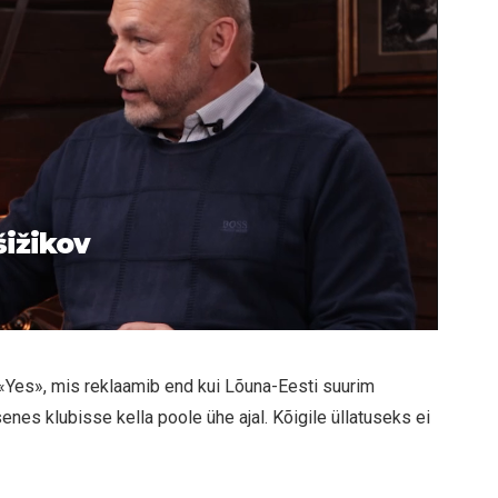
šižikov
 «Yes», mis reklaamib end kui Lõuna-Eesti suurim
nes klubisse kella poole ühe ajal. Kõigile üllatuseks ei