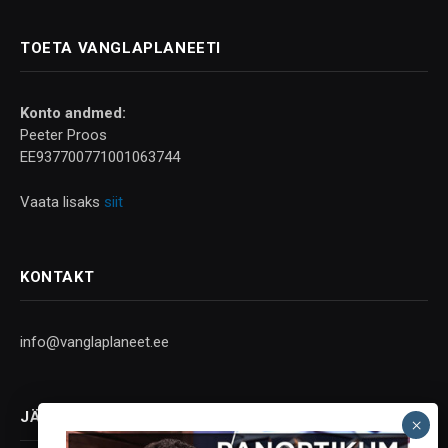
TOETA VANGLAPLANEETI
Konto andmed:
Peeter Proos
EE937700771001063744
Vaata lisaks
siit
KONTAKT
info@vanglaplaneet.ee
JÄLGI SOTSIAALMEEDIAS