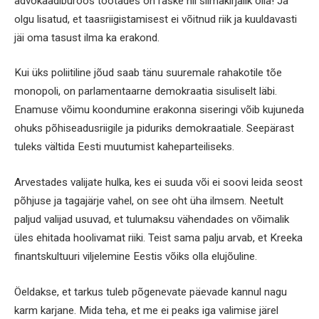
advokaadibüroos töötades on raske nii silmakirjalik olla! Ja
olgu lisatud, et taasriigistamisest ei võitnud riik ja kuuldavasti
jäi oma tasust ilma ka erakond.
Kui üks poliitiline jõud saab tänu suuremale rahakotile tõe
monopoli, on parlamentaarne demokraatia sisuliselt läbi.
Enamuse võimu koondumine erakonna siseringi võib kujuneda
ohuks põhiseadusriigile ja piduriks demokraatiale. Seepärast
tuleks vältida Eesti muutumist kaheparteiliseks.
Arvestades valijate hulka, kes ei suuda või ei soovi leida seost
põhjuse ja tagajärje vahel, on see oht üha ilmsem. Neetult
paljud valijad usuvad, et tulumaksu vähendades on võimalik
üles ehitada hoolivamat riiki. Teist sama palju arvab, et Kreeka
finantskultuuri viljelemine Eestis võiks olla elujõuline.
Öeldakse, et tarkus tuleb põgenevate päevade kannul nagu
karm karjane. Mida teha, et me ei peaks iga valimise järel