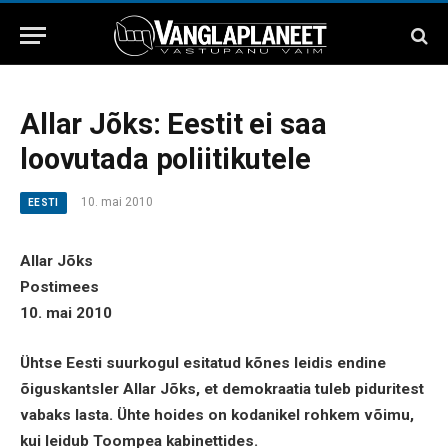
Allar Jõks: Eestit ei saa
loovutada poliitikutele
10. mai 2010
EESTI
Allar Jõks
Postimees
10. mai 2010
Ühtse Eesti suurkogul esitatud kõnes leidis endine
õiguskantsler Allar Jõks, et demokraatia tuleb piduritest
vabaks lasta. Ühte hoides on kodanikel rohkem võimu,
kui leidub Toompea kabinettides.