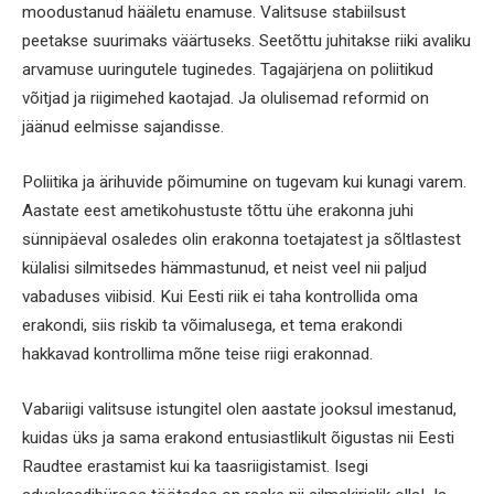
moodustanud hääletu enamuse. Valitsuse stabiilsust
peetakse suurimaks väärtuseks. Seetõttu juhitakse riiki avaliku
arvamuse uuringutele tuginedes. Tagajärjena on poliitikud
võitjad ja riigimehed kaotajad. Ja olulisemad reformid on
jäänud eelmisse sajandisse.
Poliitika ja ärihuvide põimumine on tugevam kui kunagi varem.
Aastate eest ametikohustuste tõttu ühe erakonna juhi
sünnipäeval osaledes olin erakonna toetajatest ja sõltlastest
külalisi silmitsedes hämmastunud, et neist veel nii paljud
vabaduses viibisid. Kui Eesti riik ei taha kontrollida oma
erakondi, siis riskib ta võimalusega, et tema erakondi
hakkavad kontrollima mõne teise riigi erakonnad.
Vabariigi valitsuse istungitel olen aastate jooksul imestanud,
kuidas üks ja sama erakond entusiastlikult õigustas nii Eesti
Raudtee erastamist kui ka taasriigistamist. Isegi