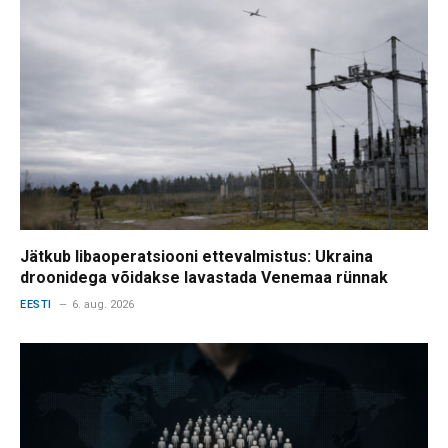
Jätkub libaoperatsiooni ettevalmistus: Ukraina
droonidega võidakse lavastada Venemaa rünnak
EESTI
6. aug. 2026