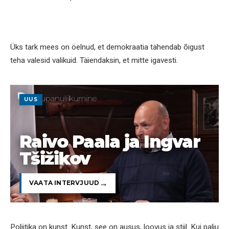
Üks tark mees on öelnud, et demokraatia tähendab õigust
teha valesid valikuid. Täiendaksin, et mitte igavesti.
UUS
Raivo Paala ja Ingvar
Tšižikov
VAATA INTERVJUUD
Poliitika on kunst. Kunst, see on ausus, loovus ja stiil. Kui palju