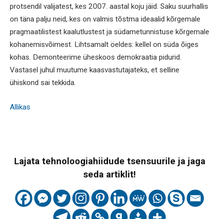
protsendil valijatest, kes 2007. aastal koju jäid. Saku suurhallis
on täna palju neid, kes on valmis tõstma ideaalid kõrgemale
pragmaatilistest kaalutlustest ja südametunnistuse kõrgemale
kohanemisvõimest. Lihtsamalt öeldes: kellel on süda õiges
kohas. Demonteerime üheskoos demokraatia pidurid.
Vastasel juhul muutume kaasvastutajateks, et selline
ühiskond sai tekkida.
Allikas
Lajata tehnoloogiahiidude tsensuurile ja jaga
seda artiklit!