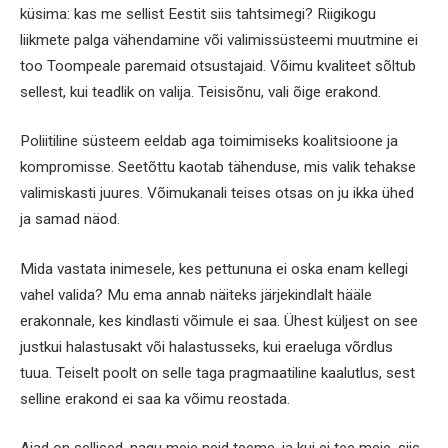
küsima: kas me sellist Eestit siis tahtsimegi? Riigikogu
liikmete palga vähendamine või valimissüsteemi muutmine ei
too Toompeale paremaid otsustajaid. Võimu kvaliteet sõltub
sellest, kui teadlik on valija. Teisisõnu, vali õige erakond.
Poliitiline süsteem eeldab aga toimimiseks koalitsioone ja
kompromisse. Seetõttu kaotab tähenduse, mis valik tehakse
valimiskasti juures. Võimukanali teises otsas on ju ikka ühed
ja samad näod.
Mida vastata inimesele, kes pettununa ei oska enam kellegi
vahel valida? Mu ema annab näiteks järjekindlalt hääle
erakonnale, kes kindlasti võimule ei saa. Ühest küljest on see
justkui halastusakt või halastusseks, kui eraeluga võrdlus
tuua. Teiselt poolt on selle taga pragmaatiline kaalutlus, sest
selline erakond ei saa ka võimu reostada.