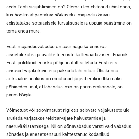
seda Eesti riigijuhtimises on? Oleme üles ehitanud ühiskonna,
kus hoolimist peetakse nõrkuseks, majanduskasvu
eelistatakse sotsiaalsele turvalisusele ja uppuja päästmine on
tema enda mure.
Eesti majandusvabadus on suur nagu ka erinevus
sissetulekutes ja avalike teenuste kättesaadavuses. Enamik
Eesti poliitikuid ei oska põhjendatult seletada Eesti ees
seisvaid väljakutseid ega pakkuda lahendusi. Ühiskonna
sotsiaalne analüüs on muutunud järjest erakondlikumaks,
põhinedes usul, et lahendus, mis on parim erakonnale, on
parim kõigile.
Võimetust või soovimatust riigi ees seisvate väljakutsete üle
arutleda varjatakse teisitiarvajate halvustamise ja
naeruvääristamisega. Nii on sõnavabadus varsti vaid vabadus
sõnades ja enesetsensuuri kehtestanud kodanikud