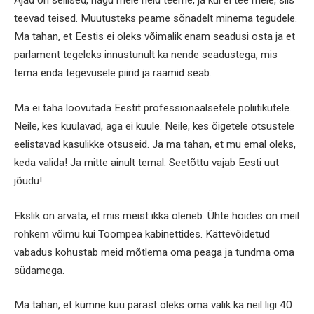
Ajad on sellised, nagu meie neid teeme, ja kui ei tee meie, siis
teevad teised. Muutusteks peame sõnadelt minema tegudele.
Ma tahan, et Eestis ei oleks võimalik enam seadusi osta ja et
parlament tegeleks innustunult ka nende seadustega, mis
tema enda tegevusele piirid ja raamid seab.
Ma ei taha loovutada Eestit professionaalsetele poliitikutele.
Neile, kes kuulavad, aga ei kuule. Neile, kes õigetele otsustele
eelistavad kasulikke otsuseid. Ja ma tahan, et mu emal oleks,
keda valida! Ja mitte ainult temal. Seetõttu vajab Eesti uut
jõudu!
Ekslik on arvata, et mis meist ikka oleneb. Ühte hoides on meil
rohkem võimu kui Toompea kabinettides. Kättevõidetud
vabadus kohustab meid mõtlema oma peaga ja tundma oma
südamega.
Ma tahan, et kümne kuu pärast oleks oma valik ka neil ligi 40