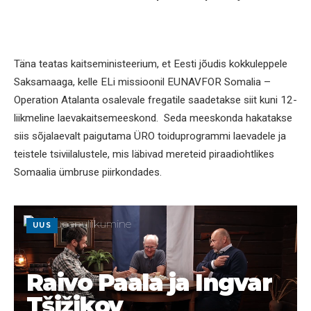
Täna teatas kaitseministeerium, et Eesti jõudis kokkuleppele
Saksamaaga, kelle ELi missioonil EUNAVFOR Somalia –
Operation Atalanta osalevale fregatile saadetakse siit kuni 12-
liikmeline laevakaitsemeeskond. Seda meeskonda hakatakse
siis sõjalaevalt paigutama ÜRO toiduprogrammi laevadele ja
teistele tsiviilalustele, mis läbivad mereteid piraadiohtlikes
Somaalia ümbruse piirkondades.
UUS
Raivo Paala ja Ingvar
Tšižikov