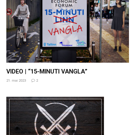
VIDEO | “15-MINUTI VANGLA”
21. mai 2023
2