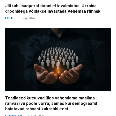
Jätkub libaoperatsiooni ettevalmistus: Ukraina
droonidega võidakse lavastada Venemaa rünnak
EESTI
6. aug. 2026
Teadlased kutsuvad üles vähendama maailma
rahvaarvu poole võrra, samas kui demograafid
hoiatavad rahvastikukrahhi eest
GLOBALISM
6. aug. 2026