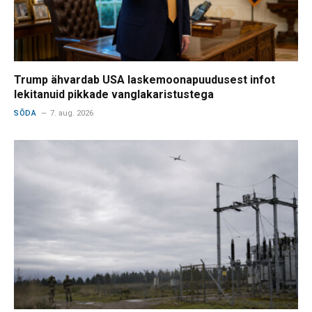
Trump ähvardab USA laskemoonapuudusest infot
lekitanuid pikkade vanglakaristustega
SÕDA
7. aug. 2026