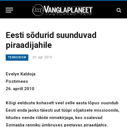
Eesti sõdurid suunduvad
piraadijahile
26. apr. 2010
TERRORISM
Evelyn Kaldoja
Postimees
26. aprill 2010
Kõigi eelduste kohaselt veel selle aasta lõpus suundub
Eesti enda jaoks täiesti uut tüüpi sõjalisele missioonile,
liitudes nende riikide nimekirjaga, kes osalevad
Somaalia ranniku ümbruses peetavas piraadijahis.