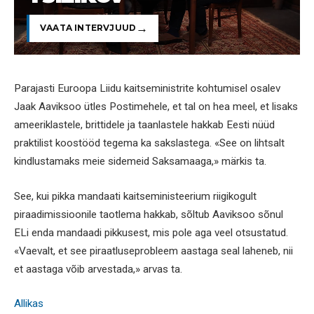
VAATA INTERVJUUD
Parajasti Euroopa Liidu kaitseministrite kohtumisel osalev
Jaak Aaviksoo ütles Postimehele, et tal on hea meel, et lisaks
ameeriklastele, brittidele ja taanlastele hakkab Eesti nüüd
praktilist koostööd tegema ka sakslastega. «See on lihtsalt
kindlustamaks meie sidemeid Saksamaaga,» märkis ta.
See, kui pikka mandaati kaitseministeerium riigikogult
piraadimissioonile taotlema hakkab, sõltub Aaviksoo sõnul
ELi enda mandaadi pikkusest, mis pole aga veel otsustatud.
«Vaevalt, et see piraatluseprobleem aastaga seal laheneb, nii
et aastaga võib arvestada,» arvas ta.
Allikas