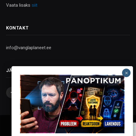
Vaata lisaks
siit
KONTAKT
info@vanglaplaneet.ee
JÄLGI SOTSIAALMEEDIAS
Facebook
X
Instagram
YouTube
Telegram
(Twitter)
Vanglaplaneet - Vastupanu Vaim