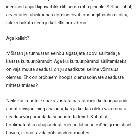
ideelised asjad kipuvad ikka libisema raha pinnale. Sellisel juhul,
arvestades ühiskonnas domineerivat loosungit «raha ei ole»,
tuleks hakata seda ju kelleltki ära võtma.
Aga kellelt?
Mõistan ja tunnustan eelnõu algatajate soovi säilitada ja
kaitsta kultuuripärandit. Aga kui kultuuripärandi säilitamiseks
on vaja muuta seadusi, on ju saadikutel selline võimalus
olemas. Ehk on probleem hoopis olemasolevate seaduste
mittetäitmises?
Neile küsimustele saaks vastata pärast meie kultuuripärandi
ausat revisjoni ning analüüsi, kas ja kuidas oleks vaja muuta
seadusi või parandada seaduste täitmist. Kohatist
hoolimatust ja rahapuudust, mis on lubanud mõnelgi muistisel
hävida, ei saa ravida põhiseadust muutes.