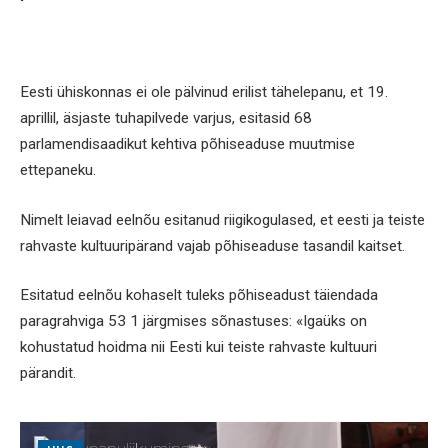
Eesti ühiskonnas ei ole pälvinud erilist tähelepanu, et 19.
aprillil, äsjaste tuhapilvede varjus, esitasid 68
parlamendisaadikut kehtiva põhiseaduse muutmise
ettepaneku.
Nimelt leiavad eelnõu esitanud riigikogulased, et eesti ja teiste
rahvaste kultuuripärand vajab põhiseaduse tasandil kaitset.
Esitatud eelnõu kohaselt tuleks põhiseadust täiendada
paragrahviga 53 1 järgmises sõnastuses: «Igaüks on
kohustatud hoidma nii Eesti kui teiste rahvaste kultuuri
pärandit.