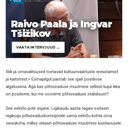
UUS
Raivo Paala ja Ingvar
Tšižikov
VAATA INTERVJUUD
Riik ja omavalitsused toetavad kultuuriväärtuste ennistamist
ja kaitsmist.» Esmapilgul paistab see igati positiivse
algatusena. Aga kas põhiseaduse muutmine sellisel kujul ikka
on positiivne, kui me soovime põhiseaduse stabiilsust?
See eelnõu pole äsjane. Ligikaudu aasta tagasi esitasin
riigikogu põhiseaduskomisjonile sama eelnõu kohta oma
seisukoha, milles viitasin põhiseaduse muutmise küsitavusele.