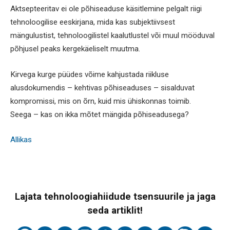
Aktsepteeritav ei ole põhiseaduse käsitlemine pelgalt riigi
tehnoloogilise eeskirjana, mida kas subjektiivsest
mängulustist, tehnoloogilistel kaalutlustel või muul mööduval
põhjusel peaks kergekäeliselt muutma.
Kirvega kurge püüdes võime kahjustada riikluse
alusdokumendis – kehtivas põhiseaduses – sisalduvat
kompromissi, mis on õrn, kuid mis ühiskonnas toimib.
Seega – kas on ikka mõtet mängida põhiseadusega?
Allikas
Lajata tehnoloogiahiidude tsensuurile ja jaga
seda artiklit!