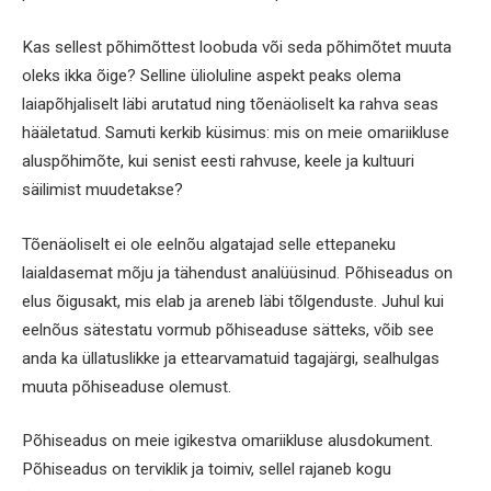
Kas sellest põhimõttest loobuda või seda põhimõtet muuta
oleks ikka õige? Selline ülioluline aspekt peaks olema
laiapõhjaliselt läbi arutatud ning tõenäoliselt ka rahva seas
hääletatud. Samuti kerkib küsimus: mis on meie omariikluse
aluspõhimõte, kui senist eesti rahvuse, keele ja kultuuri
säilimist muudetakse?
Tõenäoliselt ei ole eelnõu algatajad selle ettepaneku
laialdasemat mõju ja tähendust analüüsinud. Põhiseadus on
elus õigusakt, mis elab ja areneb läbi tõlgenduste. Juhul kui
eelnõus sätestatu vormub põhiseaduse sätteks, võib see
anda ka üllatuslikke ja ettearvamatuid tagajärgi, sealhulgas
muuta põhiseaduse olemust.
Põhiseadus on meie igikestva omariikluse alusdokument.
Põhiseadus on terviklik ja toimiv, sellel rajaneb kogu