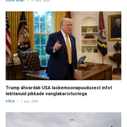
SUUR VEND
10. aug. 2026
Trump ähvardab USA laskemoonapuudusest infot
lekitanuid pikkade vanglakaristustega
SÕDA
7. aug. 2026