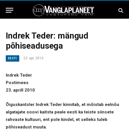
Indrek Teder: mängud
põhiseadusega
23. apr. 2010
EESTI
Indrek Teder
Postimees
23. aprill 2010
Õiguskantsler Indrek Teder kinnitab, et mõistab eelnõu
algatajate soovi kaitsta peale eesti ka teiste siinsete
rahvaste kultuuri, ent pole kindel, et selleks tuleb
põhiseadust muuta.