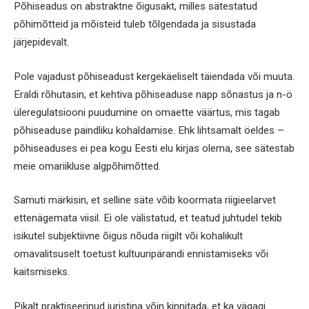
Põhiseadus on abstraktne õigusakt, milles sätestatud
põhimõtteid ja mõisteid tuleb tõlgendada ja sisustada
järjepidevalt.
Pole vajadust põhiseadust kergekäeliselt täiendada või muuta.
Eraldi rõhutasin, et kehtiva põhiseaduse napp sõnastus ja n-ö
üleregulatsiooni puudumine on omaette väärtus, mis tagab
põhiseaduse paindliku kohaldamise. Ehk lihtsamalt öeldes –
põhiseaduses ei pea kogu Eesti elu kirjas olema, see sätestab
meie omariikluse algpõhimõtted.
Samuti märkisin, et selline säte võib koormata riigieelarvet
ettenägemata viisil. Ei ole välistatud, et teatud juhtudel tekib
isikutel subjektiivne õigus nõuda riigilt või kohalikult
omavalitsuselt toetust kultuuripärandi ennistamiseks või
kaitsmiseks.
Pikalt praktiseerinud juristina võin kinnitada, et ka vägagi