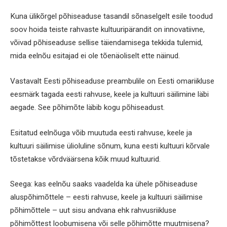
Kuna ülikõrgel põhiseaduse tasandil sõnaselgelt esile toodud
soov hoida teiste rahvaste kultuuripärandit on innovatiivne,
võivad põhiseaduse sellise täiendamisega tekkida tulemid,
mida eelnõu esitajad ei ole tõenäoliselt ette näinud.
Vastavalt Eesti põhiseaduse preambulile on Eesti omariikluse
eesmärk tagada eesti rahvuse, keele ja kultuuri säilimine läbi
aegade. See põhimõte läbib kogu põhiseadust.
Esitatud eelnõuga võib muutuda eesti rahvuse, keele ja
kultuuri säilimise ülioluline sõnum, kuna eesti kultuuri kõrvale
tõstetakse võrdväärsena kõik muud kultuurid.
Seega: kas eelnõu saaks vaadelda ka ühele põhiseaduse
aluspõhimõttele – eesti rahvuse, keele ja kultuuri säilimise
põhimõttele – uut sisu andvana ehk rahvusriikluse
põhimõttest loobumisena või selle põhimõtte muutmisena?