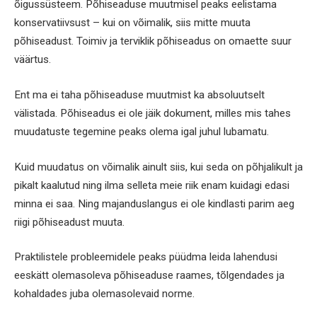
õigussüsteem. Põhiseaduse muutmisel peaks eelistama
konservatiivsust – kui on võimalik, siis mitte muuta
põhiseadust. Toimiv ja terviklik põhiseadus on omaette suur
väärtus.
Ent ma ei taha põhiseaduse muutmist ka absoluutselt
välistada. Põhiseadus ei ole jäik dokument, milles mis tahes
muudatuste tegemine peaks olema igal juhul lubamatu.
Kuid muudatus on võimalik ainult siis, kui seda on põhjalikult ja
pikalt kaalutud ning ilma selleta meie riik enam kuidagi edasi
minna ei saa. Ning majanduslangus ei ole kindlasti parim aeg
riigi põhiseadust muuta.
Praktilistele probleemidele peaks püüdma leida lahendusi
eeskätt olemasoleva põhiseaduse raames, tõlgendades ja
kohaldades juba olemasolevaid norme.