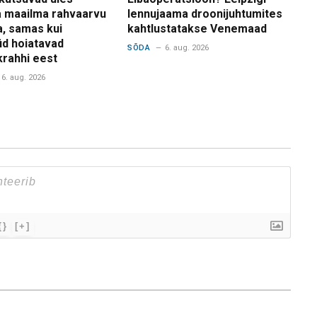
 maailma rahvaarvu
lennujaama droonijuhtumites
a, samas kui
kahtlustatakse Venemaad
d hoiatavad
SÕDA
6. aug. 2026
krahhi eest
6. aug. 2026
{}
[+]