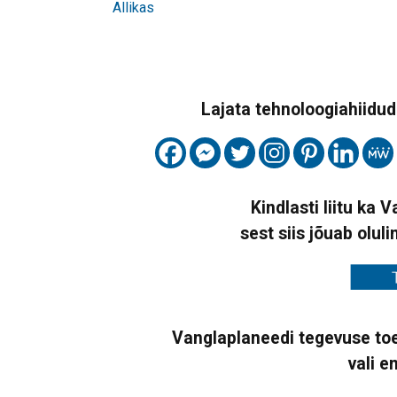
Allikas
Lajata tehnoloogiahiidude
Kindlasti liitu ka 
sest siis jõuab oluli
Vanglaplaneedi tegevuse toe
vali e