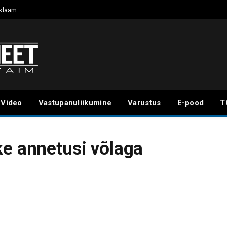
klaam
Video
Vastupanuliikumine
Varustus
E-pood
T
ke annetusi võlaga