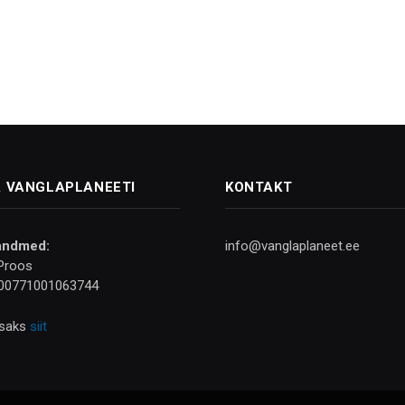
 VANGLAPLANEETI
KONTAKT
andmed:
info@vanglaplaneet.ee
Proos
00771001063744
isaks
siit