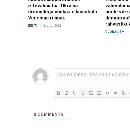
ettevalmistus: Ukraina
vähendama
droonidega võidakse lavastada
poole võrr
Venemaa rünnak
demograafi
rahvastiku
EESTI
6. aug. 2026
GLOBALISM
0
COMMENTS