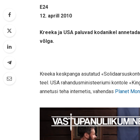
E24
12. aprill 2010
Kreeka ja USA paluvad kodanikel annetada 
võlga.
Kreeka keskpanga asutatud «Solidaarsuskontole
teel. USA rahandusministeeriumi kontole «Kin
annetusi teha internetis, vahendas
Planet Mo