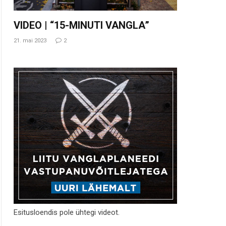
VIDEO | “15-MINUTI VANGLA”
21. mai 2023
2
Esitusloendis pole ühtegi videot.