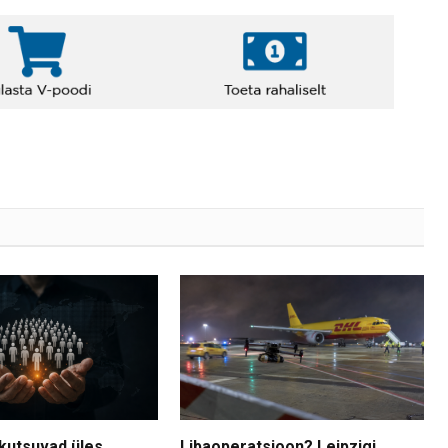
kutsuvad üles
Libaoperatsioon? Leipzigi