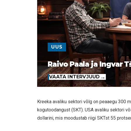
UUS
Raivo Paala ja Ingvar T
VAATA INTERVJUUD
Kreeka avaliku sektori võlg on peaaegu 300 mi
kogutoodangust (SKT). USA avaliku sektori võlg
dollarini, mis moodustab riigi SKTst 55 protsen