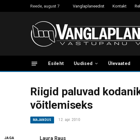
Reede, august 7
Vanglaplaneedist
Kontakt
Re
Esileht
Uudised
Ülevaated
Riigid paluvad kodani
võitlemiseks
12. apr. 2010
MAJANDUS
Laura Raus
JAGA