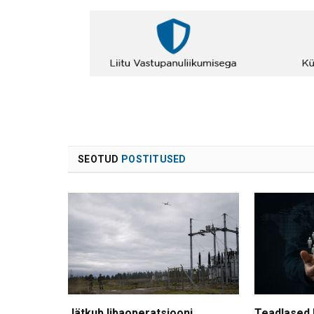
SEOTUD
POSTITUSED
Jätkub libaoperatsiooni
Teadlased 