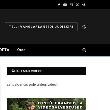
Facebook
YouTube
Instagram
X
Telegram
(Twitter)
TELLI VANGLAPLANEEDI UUDISKIRI
OETA
Otse
TÄHTSAMAD VIDEOD
Esitusloendis pole ühtegi videot.