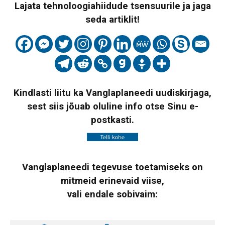
Lajata tehnoloogiahiidude tsensuurile ja jaga
seda artiklit!
Kindlasti liitu ka Vanglaplaneedi uudiskirjaga,
sest siis jõuab oluline info otse Sinu e-
postkasti.
Vanglaplaneedi tegevuse toetamiseks on
mitmeid erinevaid viise,
vali endale sobivaim: