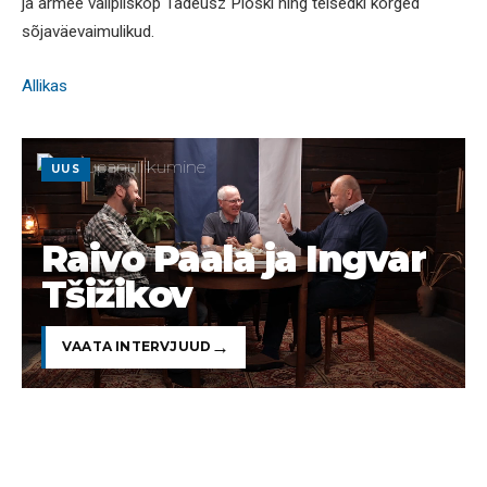
ja armee välipiiskop Tadeusz Ploski ning teisedki kõrged
sõjaväevaimulikud.
Allikas
UUS
Raivo Paala ja Ingvar
Tšižikov
VAATA INTERVJUUD