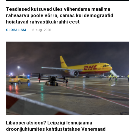
Teadlased kutsuvad üles vähendama maailma
rahvaarvu poole võrra, samas kui demograafid
hoiatavad rahvastikukrahhi eest
GLOBALISM
6. aug. 2026
Libaoperatsioon? Leipzigi lennujaama
droonijuhtumites kahtlustatakse Venemaad