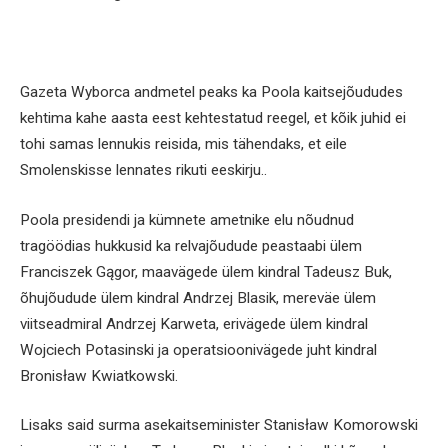
Gazeta Wyborca andmetel peaks ka Poola kaitsejõududes
kehtima kahe aasta eest kehtestatud reegel, et kõik juhid ei
tohi samas lennukis reisida, mis tähendaks, et eile
Smolenskisse lennates rikuti eeskirju..
Poola presidendi ja kümnete ametnike elu nõudnud
tragöödias hukkusid ka relvajõudude peastaabi ülem
Franciszek Gągor, maavägede ülem kindral Tadeusz Buk,
õhujõudude ülem kindral Andrzej Blasik, mereväe ülem
viitseadmiral Andrzej Karweta, erivägede ülem kindral
Wojciech Potasinski ja operatsioonivägede juht kindral
Bronisław Kwiatkowski.
Lisaks said surma asekaitseminister Stanisław Komorowski