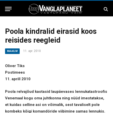
Poola kindralid eirasid koos
reisides reegleid
11. apr. 2010
MAAILM
Oliver Tiks
Postimees
11. aprill 2010
Poola relvajõud kaotasid laupäevases lennukatastroofis
Venemaal kogu oma juhtkonna ning nüüd imestatakse,
et kuidas selline asi on võimalik, sest tavaliselt pole
kombeks kõigi komandöride viibimine samas lennukis.