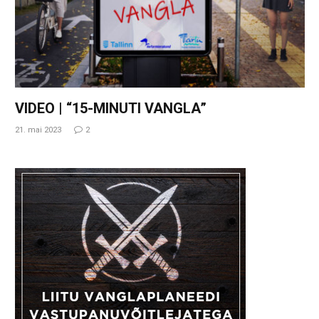
VIDEO | “15-MINUTI VANGLA”
21. mai 2023
2