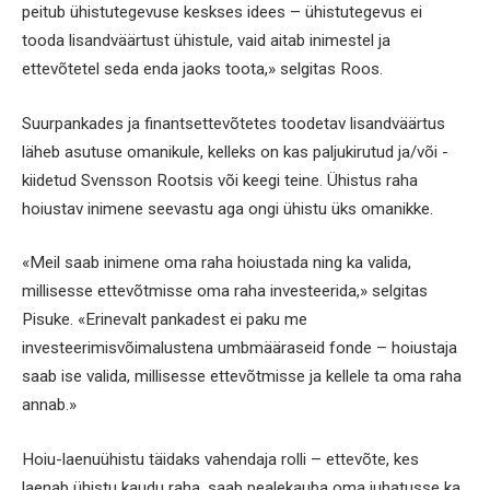
peitub ühistutegevuse keskses idees – ühistutegevus ei
tooda lisandväärtust ühistule, vaid aitab inimestel ja
ettevõtetel seda enda jaoks toota,» selgitas Roos.
Suurpankades ja finantsettevõtetes toodetav lisandväärtus
läheb asutuse omanikule, kelleks on kas paljukirutud ja/või -
kiidetud Svensson Rootsis või keegi teine. Ühistus raha
hoiustav inimene seevastu aga ongi ühistu üks omanikke.
«Meil saab inimene oma raha hoiustada ning ka valida,
millisesse ettevõtmisse oma raha investeerida,» selgitas
Pisuke. «Erinevalt pankadest ei paku me
investeerimisvõimalustena umbmääraseid fonde – hoiustaja
saab ise valida, millisesse ettevõtmisse ja kellele ta oma raha
annab.»
Hoiu-laenuühistu täidaks vahendaja rolli – ettevõte, kes
laenab ühistu kaudu raha, saab pealekauba oma juhatusse ka