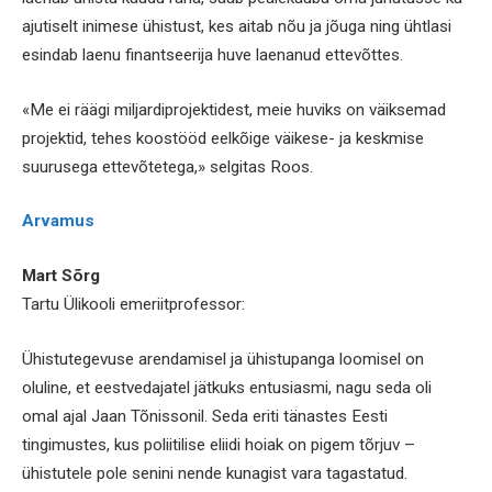
ajutiselt inimese ühistust, kes aitab nõu ja jõuga ning ühtlasi
esindab laenu finantseerija huve laenanud ettevõttes.
«Me ei räägi miljardiprojektidest, meie huviks on väiksemad
projektid, tehes koostööd eelkõige väikese- ja keskmise
suurusega ettevõtetega,» selgitas Roos.
Arvamus
Mart Sõrg
Tartu Üli­kooli emeriit­professor:
Ühistutegevuse arendamisel ja ühistupanga loomisel on
oluline, et eestvedajatel jätkuks entusiasmi, nagu seda oli
omal ajal Jaan Tõnissonil. Seda eriti tänastes Eesti
tingimustes, kus poliitilise eliidi hoiak on pigem tõrjuv –
ühistutele pole senini nende kunagist vara tagastatud.