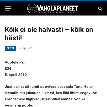
Kõik ei ole halvasti – kõik on
hästi!
5. apr. 2010
EESTI
Vootele Päi
E24
5. aprill 2010
Just sellist sõnumit soovivad edastada Tartu Hoiu-
laenuühistu juhatuse liikmed, kes läbi ühistutegevuse
arendamise liiguvad järjekindlalt ambitsioonika
eesmärgi poole.