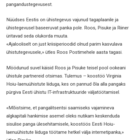
pangandustegevusest.
Nüüdses Eestis on ühistegevus vajunud tagaplaanile ja
ühistegevusel baseeruvat panka pole. Roos, Pisuke ja Riiner
üritavad seda olukorda muuta.
«Ajalooliselt on just kriisiperioodid olnud parim kasvulava
ühistutegevusele,» ütles Roos Postimehele aasta tagasi.
Möödunud suvel käisid Roos ja Pisuke teisel pool ookeani
ühistule partnereid otsimas. Tulemus – koostöö Virginia
Hoiu-laenuühistute liiduga, kes on pannud õla alla pangaks
pürgiva Eesti ühistu IT-infra­struktuuride väljatöötamisel.
«Mõistsime, et pangalitsentsi saamiseks vajamineva
algkapitali hankimise asemel oleks nutikam keskenduda
sisulise panga ülesehitamisele, koostöös Eesti Hoiu-
laenuühistute liiduga töötame hetkel välja internetipanka,»