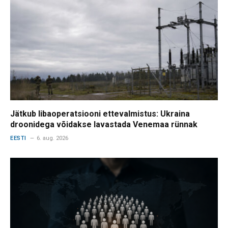
Jätkub libaoperatsiooni ettevalmistus: Ukraina
droonidega võidakse lavastada Venemaa rünnak
EESTI
6. aug. 2026