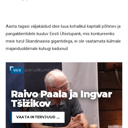
Aasta tagasi väljakäidud idee luua kohalikul kapitalil põhinev ja
pangaklientidele kuuluv Eesti Ühistupank, mis konkureeriks
meie turul Skandinaavia gigantidega, ei ole vaatamata külmale
majanduskliimale kuhugi kadunud.
UUS
Raivo Paala ja Ingvar
Tšižikov
VAATA INTERVJUUD