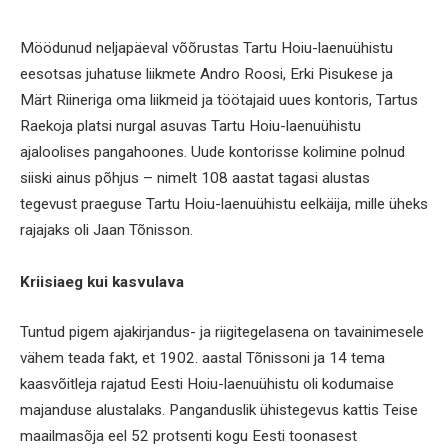
Möödunud neljapäeval võõrustas Tartu Hoiu-laenuühistu
eesotsas juhatuse liikmete Andro Roosi, Erki Pisukese ja
Märt Riineriga oma liikmeid ja töötajaid uues kontoris, Tartus
Raekoja platsi nurgal asuvas Tartu Hoiu-laenuühistu
ajaloolises pangahoones. Uude kontorisse kolimine polnud
siiski ainus põhjus – nimelt 108 aastat tagasi alustas
tegevust praeguse Tartu Hoiu-laenuühistu eelkäija, mille üheks
rajajaks oli Jaan Tõnisson.
Kriisiaeg kui kasvulava
Tuntud pigem ajakirjandus- ja riigitegelasena on tavainimesele
vähem teada fakt, et 1902. aastal Tõnissoni ja 14 tema
kaasvõitleja rajatud Eesti Hoiu-laenuühistu oli kodumaise
majanduse alustalaks. Panganduslik ühistegevus kattis Teise
maailmasõja eel 52 protsenti kogu Eesti toonasest