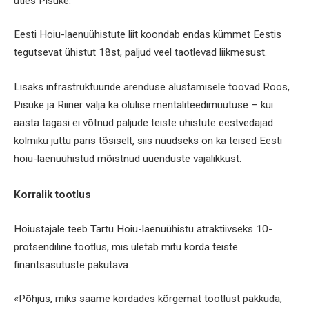
ütles Pisuke.
Eesti Hoiu-laenuühistute liit koondab endas kümmet Eestis
tegutsevat ühistut 18st, paljud veel taotlevad liikmesust.
Lisaks infrastruktuuride arenduse alustamisele toovad Roos,
Pisuke ja Riiner välja ka olulise mentaliteedimuutuse – kui
aasta tagasi ei võtnud paljude teiste ühistute eestvedajad
kolmiku juttu päris tõsiselt, siis nüüdseks on ka teised Eesti
hoiu-laenuühistud mõistnud uuenduste vajalikkust.
Korralik tootlus
Hoiustajale teeb Tartu Hoiu-laenuühistu atraktiivseks 10-
protsendiline tootlus, mis ületab mitu korda teiste
finantsasutuste pakutava.
«Põhjus, miks saame kordades kõrgemat tootlust pakkuda,