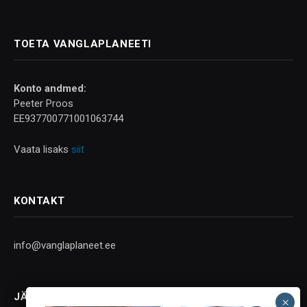
TOETA VANGLAPLANEETI
Konto andmed:
Peeter Proos
EE937700771001063744
Vaata lisaks
siit
KONTAKT
info@vanglaplaneet.ee
JÄLGI SOTSIAALMEEDIAS