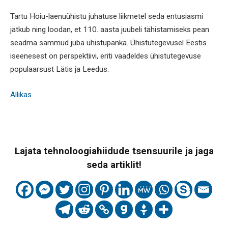
Tartu Hoiu-laenuühistu juhatuse liikmetel seda entusiasmi
jätkub ning loodan, et 110. aasta juubeli tähistamiseks pean
seadma sammud juba ühistupanka. Ühistutegevusel Eestis
iseenesest on perspektiivi, eriti vaadeldes ühistutegevuse
populaarsust Lätis ja Leedus.
Allikas
Lajata tehnoloogiahiidude tsensuurile ja jaga
seda artiklit!