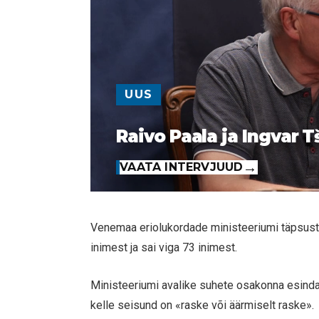
UUS
Raivo Paala ja Ingvar T
VAATA INTERVJUUD
Venemaa eriolukordade ministeeriumi täpsus
inimest ja sai viga 73 inimest.
Ministeeriumi avalike suhete osakonna esindaja 
kelle seisund on «raske või äärmiselt raske».