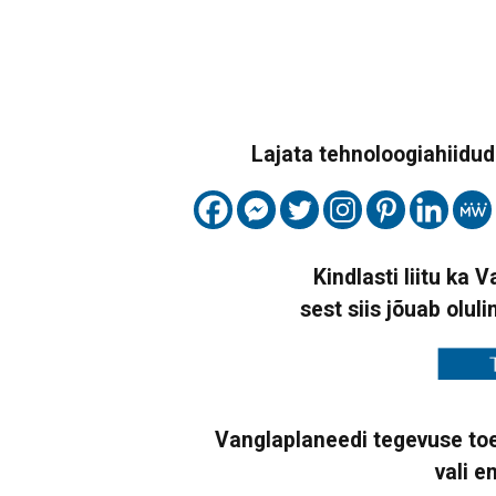
Lajata tehnoloogiahiidude
Kindlasti liitu ka 
sest siis jõuab oluli
Vanglaplaneedi tegevuse toe
vali e