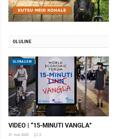
OLULINE
GLOBALISM
VIDEO | “15-MINUTI VANGLA”
21. mai 2023
2