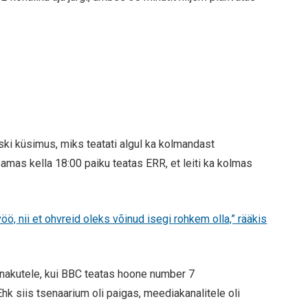
ski küsimus, miks teatati algul ka kolmandast
Samas kella 18:00 paiku teatas ERR, et leiti ka kolmas
öö, nii et ohvreid oleks võinud isegi rohkem olla,” rääkis
nnakutele, kui BBC teatas hoone number 7
hk siis tsenaarium oli paigas, meediakanalitele oli