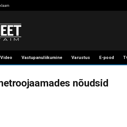
klaam
Video
Vastupanuliikumine
Varustus
E-pood
T
metroojaamades nõudsid