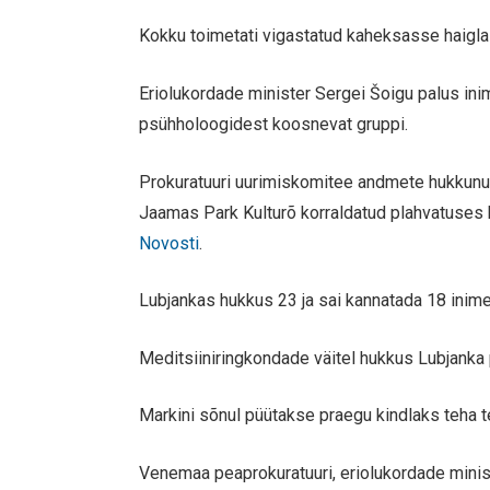
Kokku toimetati vigastatud kaheksasse haiglas
Eriolukordade minister Sergei Šoigu palus in
psühholoogidest koosnevat gruppi.
Prokuratuuri uurimiskomitee andmete hukkunut
Jaamas Park Kulturõ korraldatud plahvatuses 
Novosti
.
Lubjankas hukkus 23 ja sai kannatada 18 inime
Meditsiiniringkondade väitel hukkus Lubjanka 
Markini sõnul püütakse praegu kindlaks teha te
Venemaa peaprokuratuuri, eriolukordade minist