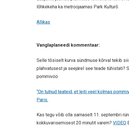
lõhkekeha ka metroojaamas Park Kulturõ.
Allikas
Vanglaplaneedi kommentaar:
Selle tõsiselt kurva sündmuse kõrval tekib sii
plahvatusest ja seejärel see teade tühistati? 
pommivöö.
“On tulnud teateid, et leiti veel kolmas pommiv
Paris.
Kas tegu võib olla sarnaselt 11. septembri rü
kokkuvarisemisest 20 minutit varem?
VIDEO
E