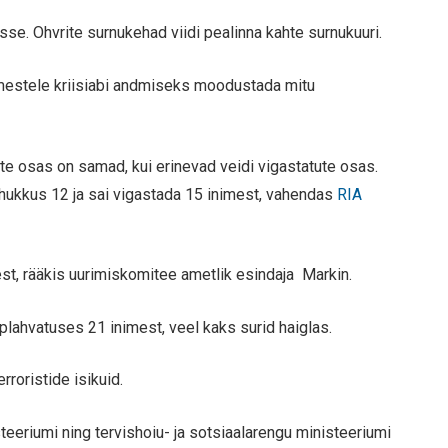
se. Ohvrite surnukehad viidi pealinna kahte surnukuuri.
imestele kriisiabi andmiseks moodustada mitu
e osas on samad, kui erinevad veidi vigastatute osas.
hukkus 12 ja sai vigastada 15 inimest, vahendas
RIA
st, rääkis uurimiskomitee ametlik esindaja Markin.
plahvatuses 21 inimest, veel kaks surid haiglas.
rroristide isikuid.
eeriumi ning tervishoiu- ja sotsiaalarengu ministeeriumi