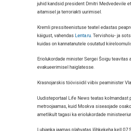
juhid kandsid president Dmitri Medvedevile e
aitamisel ja terroriakti uurimisel.
Kremli pressiteenistuse teatel edastas peapro
käigust, vahendas
Lenta.ru
. Tervishoiu- ja sot
kuidas on kannatanutele osutatud kiireloomulis
Eriolukordade minister Sergei Šoigu teavitas
evakueerimisel haiglatesse.
Krasnojarskis töövisiidil viibiv peaminister Vl
Uudisteportaal Life News teatas kolmandast p
metroojaamas, kuid Moskva siseasjade osakonn
ametlikult tagasi ka eriolukordade ministeeriu
Lubjanka jaamas plahvatas lõhkekeha kell 07.52