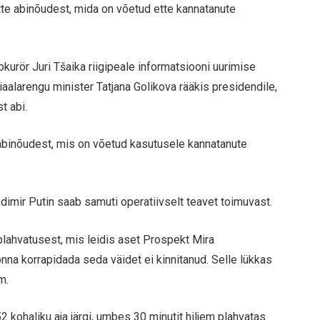
tte abinõudest, mida on võetud ette kannatanute
kurör Juri Tšaika riigipeale informatsiooni uurimise
siaalarengu minister Tatjana Golikova rääkis presidendile,
t abi.
 abinõudest, mis on võetud kasutusele kannatanute
adimir Putin saab samuti operatiivselt teavet toimuvast.
lahvatusest, mis leidis aset Prospekt Mira
a korrapidada seda väidet ei kinnitanud. Selle lükkas
m.
 kohaliku aja järgi, umbes 30 minutit hiljem plahvatas