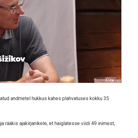
šižikov
tatud andmetel hukkus kahes plahvatuses kokku 35
rääkis ajakirjanikele, et haiglatesse viidi 49 inimest,