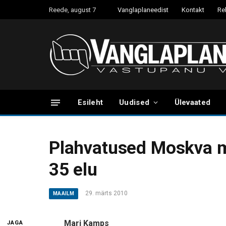
Reede, august 7
Vanglaplaneedist
Kontakt
Re
Esileht
Uudised
Ülevaated
Plahvatused Moskva 
35 elu
29. märts 2010
MAAILM
Mari Kamps
JAGA