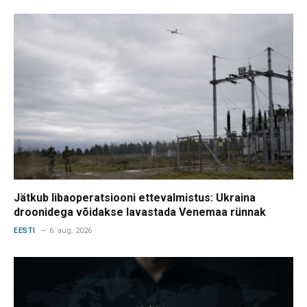
Jätkub libaoperatsiooni ettevalmistus: Ukraina
droonidega võidakse lavastada Venemaa rünnak
EESTI
6. aug. 2026