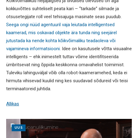
Kõikvõimalikud neljajalgsed ja tiivulised olevused on aga
kokkuvõttes suhteliselt peata kari – “tarkade” silmade ja
otsusetegijate roll veel tehisajuga masinate seas puudub.
Seega ongi nüüd agentuuril vaja leiutada intelligentsed
kaamerad, mis oskavad objekte ära tunda ning seejärel
jutustada ka nende kohta kõikvõimaliku teadaoleva või
vajamineva informatsiooni.
Idee on kasutusele võtta visuaalne
intelligents – ehk inimestelt tuttav võime identifitseerida
ümbritsevat ning õppida keskkonna omavahelist toimimist.
Tuleviku lahinguväljal võib olla robot-kaameramehed, keda ei
hirmuta vihisevad kuulid ning kes suudavad sõdureid või teisi
terminaatoreid juhtida.
Allikas
UUS