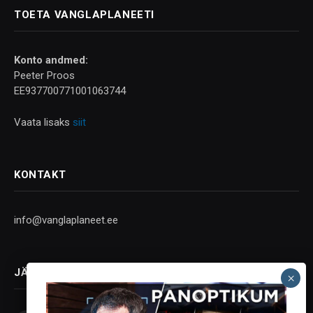
TOETA VANGLAPLANEETI
Konto andmed:
Peeter Proos
EE937700771001063744
Vaata lisaks
siit
KONTAKT
info@vanglaplaneet.ee
JÄLGI SOTSIAALMEEDIAS