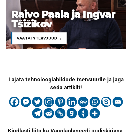
Raivo Paala ja Ingvar
Tšižikov
VAATA INTERVJUUD
Lajata tehnoloogiahiidude tsensuurile ja jaga
seda artiklit!
Kindlasti liitu ka Vanglaplaneedi uudiskirjaga,