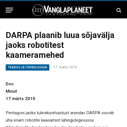
DARPA plaanib luua sõjavälja
jaoks robotitest
kaameramehed
17. märts 2010
TEADUS JA TEHNOLOOGIA
Doc
Minut
17 märts 2010
Pentagoni jaoks tulevikurelvastust arendav DARPA soovib
üha enam robotite kaasamist lahingutegevusse.