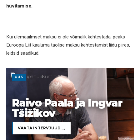
hüvitamise.
Kui ülemaailmset maksu ei ole võimalik kehtestada, peaks
Euroopa Liit kaaluma taolise maksu kehtestamist liidu piires,
leidsid saadikud.
UUS
Raivo Paala ja Ingvar
Tšižikov
VAATA INTERVJUUD