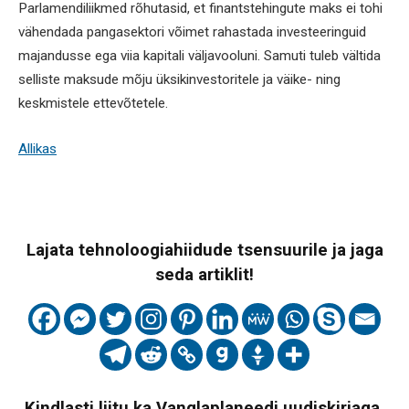
Parlamendiliikmed rõhutasid, et finantstehingute maks ei tohi
vähendada pangasektori võimet rahastada investeeringuid
majandusse ega viia kapitali väljavooluni. Samuti tuleb vältida
selliste maksude mõju üksikinvestoritele ja väike- ning
keskmistele ettevõtetele.
Allikas
Lajata tehnoloogiahiidude tsensuurile ja jaga
seda artiklit!
Kindlasti liitu ka Vanglaplaneedi uudiskirjaga,