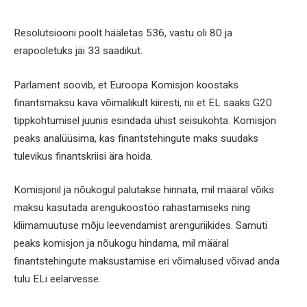
Resolutsiooni poolt hääletas 536, vastu oli 80 ja
erapooletuks jäi 33 saadikut.
Parlament soovib, et Euroopa Komisjon koostaks
finantsmaksu kava võimalikult kiiresti, nii et EL saaks G20
tippkohtumisel juunis esindada ühist seisukohta. Komisjon
peaks analüüsima, kas finantstehingute maks suudaks
tulevikus finantskriisi ära hoida.
Komisjonil ja nõukogul palutakse hinnata, mil määral võiks
maksu kasutada arengukoostöö rahastamiseks ning
kliimamuutuse mõju leevendamist arenguriikides. Samuti
peaks komisjon ja nõukogu hindama, mil määral
finantstehingute maksustamise eri võimalused võivad anda
tulu ELi eelarvesse.