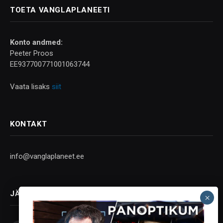
TOETA VANGLAPLANEETI
Konto andmed:
Peeter Proos
EE937700771001063744
Vaata lisaks
siit
KONTAKT
info@vanglaplaneet.ee
JÄLGI SOTSIAALMEEDIAS