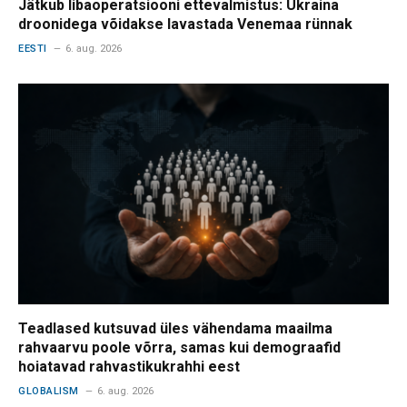
Jätkub libaoperatsiooni ettevalmistus: Ukraina
droonidega võidakse lavastada Venemaa rünnak
EESTI
6. aug. 2026
Teadlased kutsuvad üles vähendama maailma
rahvaarvu poole võrra, samas kui demograafid
hoiatavad rahvastikukrahhi eest
GLOBALISM
6. aug. 2026