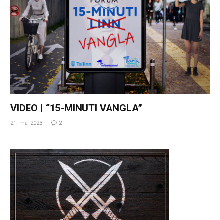
VIDEO | “15-MINUTI VANGLA”
21. mai 2023
2