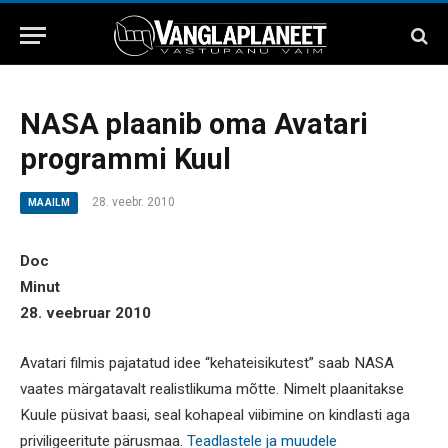
NASA plaanib oma Avatari
programmi Kuul
28. veebr. 2010
MAAILM
Doc
Minut
28. veebruar 2010
Avatari filmis pajatatud idee “kehateisikutest” saab NASA
vaates märgatavalt realistlikuma mõtte. Nimelt plaanitakse
Kuule püsivat baasi, seal kohapeal viibimine on kindlasti aga
priviligeeritute pärusmaa.
Teadlastele ja muudele