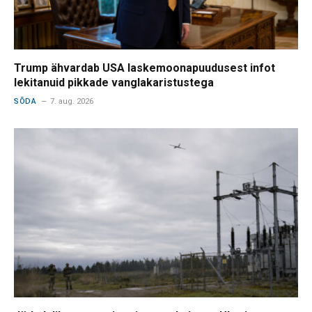
Trump ähvardab USA laskemoonapuudusest infot
lekitanuid pikkade vanglakaristustega
SÕDA
7. aug. 2026