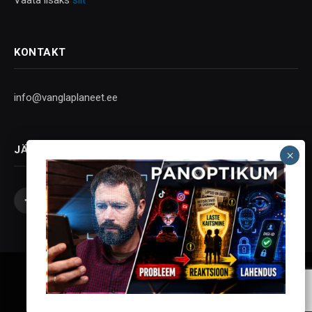
Vaata lisaks
siit
KONTAKT
info@vanglaplaneet.ee
JÄLGI SOTSIAALMEEDIAS
Facebook
X
Instagram
YouTube
Telegram
(Twitter)
Vanglaplaneet - Vastupanu Vaim