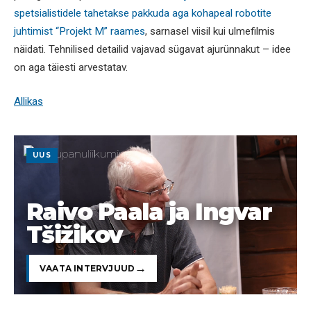
spetsialistidele tahetakse pakkuda aga kohapeal robotite
juhtimist “Projekt M” raames
, sarnasel viisil kui ulmefilmis
näidati. Tehnilised detailid vajavad sügavat ajurünnakut – idee
on aga täiesti arvestatav.
Allikas
UUS
Raivo Paala ja Ingvar
Tšižikov
VAATA INTERVJUUD